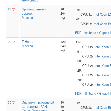
Челябинск
28
▽
Промышленный
96
6:
сектор
,
204
CPU:
4x
Intel
Xeon E
Москва
н/д
90:
CPU:
2x
Intel
Xeon E
EDR Infiniband
/
Gigabit 
29
▽
Т‑Нано
,
320
114:
Москва
640
CPU:
2x
Intel
Xeon 
н/д
61:
CPU:
2x
Intel
Xeon 
50:
CPU:
2x
Intel
Xeon 
25:
CPU:
2x
Intel
Xeon 
70:
CPU:
2x
Intel
Xeon 
FDR Infiniband
/
Gigabit 
30
▽
Институт прикладной
40
8:
астрономии РАН
,
80
CPU:
2x
Intel
Xeon E
Санкт-Петербург
80