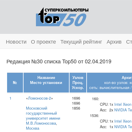
Новости
О проекте
Текущий рейтинг
Архив
Ст
Редакция №30 списка Top50 от 02.04.2019
Название
Узлов
Архи
№
Место установки
Проц.
кол-во узлов: 
Ускор.
сеть: вычислительная /
1
«
Ломоносов-2
»
1696
160:
1696
CPU:
1x
Intel
Xeon
Московский
1856
Acc:
2x
NVIDIA
Te
государственный
1536:
университет имени
CPU:
1x
Intel
Xeon
М.В.Ломоносова
,
Acc:
1x
NVIDIA
Te
Москва