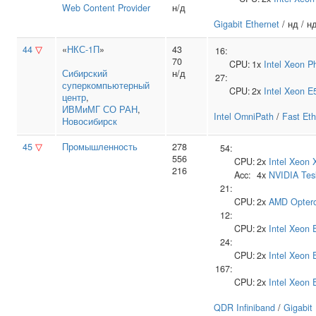
Web Content Provider
н/д
Gigabit Ethernet
/ нд / н
44
▽
«
НКС-1П
»
43
16:
70
CPU:
1x
Intel
Xeon Ph
Сибирский
н/д
27:
суперкомпьютерный
CPU:
2x
Intel
Xeon E
центр
,
ИВМиМГ СО РАН
,
Intel OmniPath
/
Fast Eth
Новосибирск
45
▽
Промышленность
278
54:
556
CPU:
2x
Intel
Xeon 
216
Acc:
4x
NVIDIA
Tes
21:
CPU:
2x
AMD
Opter
12:
CPU:
2x
Intel
Xeon 
24:
CPU:
2x
Intel
Xeon 
167:
CPU:
2x
Intel
Xeon 
QDR Infiniband
/
Gigabit