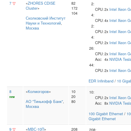
7
▽
«
ZHORES CDISE
82
2:
Cluster
»
172
CPU:
2x
Intel
Xeon G
104
4:
Сколковский Институт
CPU:
4x
Intel
Xeon G
Науки и Технологий
,
2:
Москва
CPU:
2x
Intel
Xeon G
4:
CPU:
2x
Intel
Xeon G
26:
CPU:
2x
Intel
Xeon G
Acc:
4x
NVIDIA
Tesl
44:
CPU:
2x
Intel
Xeon G
EDR Infiniband
/
10 Gigab
8
«
Колмогоров
»
10
10:
20
new
CPU:
2x
Intel
Xeon G
АО "Тинькофф Банк"
,
80
Acc:
8x
NVIDIA
Tesl
Москва
100 Gigabit Ethernet
/
10
Gigabit Ethernet
9
▽
«
МВС-10П
»
208
208: