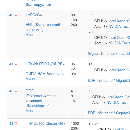
Долгопрудный
40
▽
«
HPC3G
»
80
4:
160
CPU:
2x
Intel
Xeon X
НИЦ "Курчатовский
240
Acc:
3x
NVIDIA
Tesl
институт"
,
76:
Москва
CPU:
2x
Intel
Xeon X
Acc:
3x
NVIDIA
Tesl
Gigabit Ethernet
/
Fast E
41
▽
«
СКИФ-ГЕО-ЦОД-РБ
»
36
36:
72
CPU:
2x
Intel
Xeon G
ОИПИ НАН Беларуси
,
н/д
Минск
EDR Infiniband
/
Gigabit 
42
▽
ООО
4
4:
"Технологическая
8
CPU:
2x
Intel
Xeon Go
компания
16
Acc:
4x
NVIDIA
Tesla
Шлюмберже"
,
Москва
EDR Infiniband
/
Gigabit 
43
▽
«
HP DL160 Cluster G6
»
1002
1002:
2004
CPU:
2x
Intel
Xeon