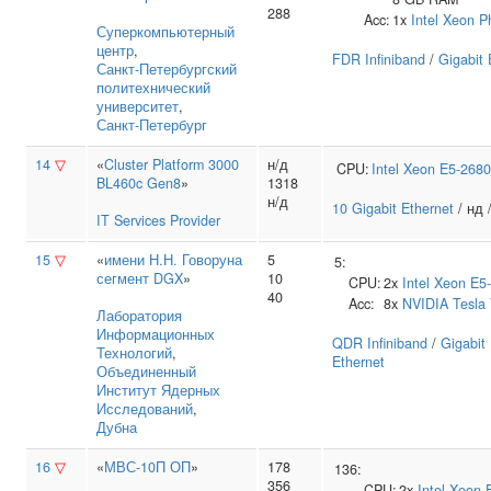
288
Acc:
1x
Intel
Xeon P
Суперкомпьютерный
центр
,
FDR Infiniband
/
Gigabit 
Санкт‑Петербургский
политехнический
университет
,
Санкт-Петербург
14
▽
«
Cluster Platform 3000
н/д
CPU:
Intel
Xeon E5-2680
BL460c Gen8
»
1318
н/д
10 Gigabit Ethernet
/ нд 
IT Services Provider
15
▽
«
имени Н.Н. Говоруна
5
5:
сегмент DGX
»
10
CPU:
2x
Intel
Xeon E5
40
Acc:
8x
NVIDIA
Tesla
Лаборатория
Информационных
QDR Infiniband
/
Gigabit
Технологий
,
Ethernet
Объединенный
Институт Ядерных
Исследований
,
Дубна
16
▽
«
МВС-10П ОП
»
178
136:
356
CPU:
2x
Intel
Xeon 