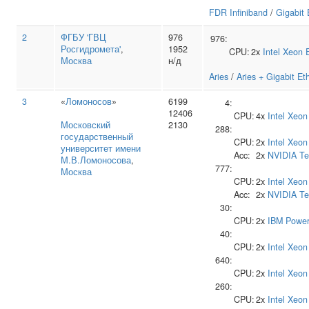
FDR Infiniband
/
Gigabit 
2
ФГБУ 'ГВЦ
976
976:
Росгидромета'
,
1952
CPU:
2x
Intel
Xeon 
Москва
н/д
Aries
/
Aries + Gigabit Et
3
«
Ломоносов
»
6199
4:
12406
CPU:
4x
Intel
Xeon
Московский
2130
288:
государственный
CPU:
2x
Intel
Xeon
университет имени
Acc:
2x
NVIDIA
Te
М.В.Ломоносова
,
777:
Москва
CPU:
2x
Intel
Xeon
Acc:
2x
NVIDIA
Te
30:
CPU:
2x
IBM
Power
40:
CPU:
2x
Intel
Xeon
640:
CPU:
2x
Intel
Xeon
260:
CPU:
2x
Intel
Xeon