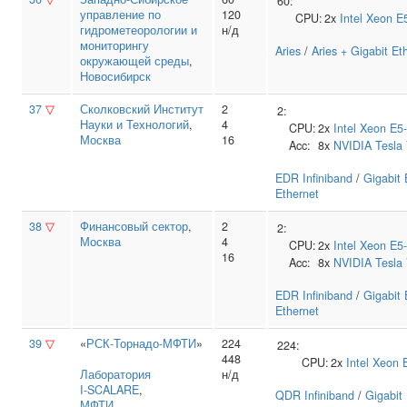
60:
управление по
120
CPU:
2x
Intel
Xeon E
гидрометеорологии и
н/д
мониторингу
Aries
/
Aries + Gigabit Et
окружающей среды
,
Новосибирск
37
▽
Сколковский Институт
2
2:
Науки и Технологий
,
4
CPU:
2x
Intel
Xeon E5
Москва
16
Acc:
8x
NVIDIA
Tesla
EDR Infiniband
/
Gigabit 
Ethernet
38
▽
Финансовый сектор
,
2
2:
Москва
4
CPU:
2x
Intel
Xeon E5
16
Acc:
8x
NVIDIA
Tesla
EDR Infiniband
/
Gigabit 
Ethernet
39
▽
«
РСК-Торнадо-МФТИ
»
224
224:
448
CPU:
2x
Intel
Xeon 
Лаборатория
н/д
I‑SCALARE
,
QDR Infiniband
/
Gigabit
МФТИ
,