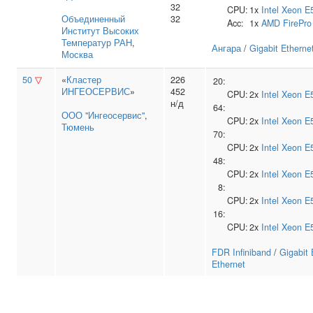
32
CPU:
1x
Intel
Xeon E
Объединенный
32
Acc:
1x
AMD
FirePr
Институт Высоких
Температур РАН
,
Ангара
/
Gigabit Etherne
Москва
50
▽
«
Кластер
226
20:
ИНГЕОСЕРВИС
»
452
CPU:
2x
Intel
Xeon E
н/д
64:
ООО "Ингеосервис"
,
CPU:
2x
Intel
Xeon E
Тюмень
70:
CPU:
2x
Intel
Xeon E
48:
CPU:
2x
Intel
Xeon E
8:
CPU:
2x
Intel
Xeon E
16:
CPU:
2x
Intel
Xeon E
FDR Infiniband
/
Gigabit 
Ethernet