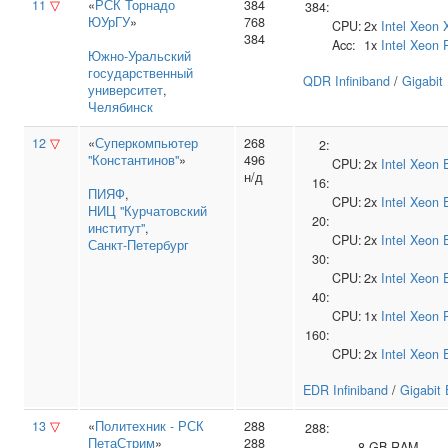
11
▽
«
РСК Торнадо
384
384:
ЮУрГУ
»
768
CPU:
2x
Intel
Xeon 
384
Acc:
1x
Intel
Xeon 
Южно‑Уральский
государственный
QDR Infiniband
/
Gigabit
университет
,
Челябинск
12
▽
«
Суперкомпьютер
268
2:
"Константинов"
»
496
CPU:
2x
Intel
Xeon 
н/д
16:
ПИЯФ
,
CPU:
2x
Intel
Xeon 
НИЦ "Курчатовский
20:
институт"
,
CPU:
2x
Intel
Xeon 
Санкт-Петербург
30:
CPU:
2x
Intel
Xeon 
40:
CPU:
1x
Intel
Xeon 
160:
CPU:
2x
Intel
Xeon 
EDR Infiniband
/
Gigabit 
13
▽
«
Политехник - РСК
288
288:
ПетаСтрим
»
288
8 GB RAM