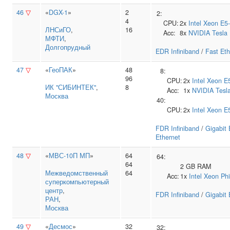
46
▽
«
DGX-1
»
2
2:
4
CPU:
2x
Intel
Xeon E5
ЛНСиГО
,
16
Acc:
8x
NVIDIA
Tesla
МФТИ
,
Долгопрудный
EDR Infiniband
/
Fast Eth
47
▽
«
ГеоПАК
»
48
8:
96
CPU:
2x
Intel
Xeon E
ИК "СИБИНТЕК"
,
8
Acc:
1x
NVIDIA
Tesl
Москва
40:
CPU:
2x
Intel
Xeon E
FDR Infiniband
/
Gigabit 
Ethernet
48
▽
«
МВС-10П МП
»
64
64:
64
2 GB RAM
Межведомственный
64
Acc:
1x
Intel
Xeon Ph
суперкомпьютерный
центр
,
FDR Infiniband
/
Gigabit 
РАН
,
Москва
49
▽
«
Десмос
»
32
32: