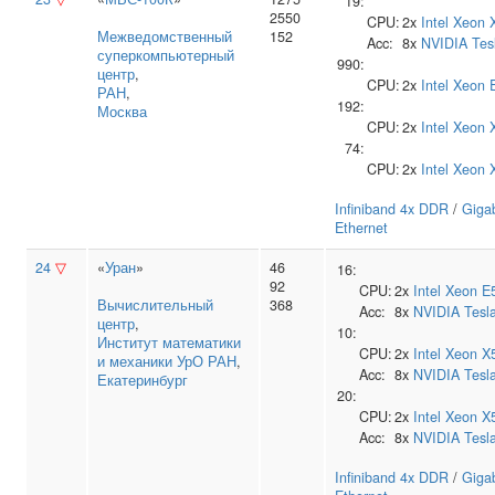
19:
2550
CPU:
2x
Intel
Xeon 
Межведомственный
152
Acc:
8x
NVIDIA
Tes
суперкомпьютерный
990:
центр
,
CPU:
2x
Intel
Xeon 
РАН
,
192:
Москва
CPU:
2x
Intel
Xeon 
74:
CPU:
2x
Intel
Xeon 
Infiniband 4x DDR
/
Gigab
Ethernet
24
▽
«
Уран
»
46
16:
92
CPU:
2x
Intel
Xeon E
Вычислительный
368
Acc:
8x
NVIDIA
Tesl
центр
,
10:
Институт математики
CPU:
2x
Intel
Xeon X
и механики УрО РАН
,
Acc:
8x
NVIDIA
Tesl
Екатеринбург
20:
CPU:
2x
Intel
Xeon X
Acc:
8x
NVIDIA
Tesl
Infiniband 4x DDR
/
Gigab