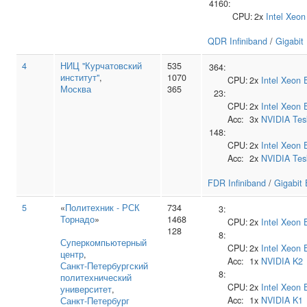
4160:
CPU:
2x
Intel
Xeon
QDR Infiniband
/
Gigabit
4
НИЦ "Курчатовский
535
364:
институт"
,
1070
CPU:
2x
Intel
Xeon 
Москва
365
23:
CPU:
2x
Intel
Xeon 
Acc:
3x
NVIDIA
Tes
148:
CPU:
2x
Intel
Xeon 
Acc:
2x
NVIDIA
Tes
FDR Infiniband
/
Gigabit 
5
«
Политехник - РСК
734
3:
Торнадо
»
1468
CPU:
2x
Intel
Xeon 
128
8:
Суперкомпьютерный
CPU:
2x
Intel
Xeon 
центр
,
Acc:
1x
NVIDIA
K2
Санкт‑Петербургский
8:
политехнический
CPU:
2x
Intel
Xeon 
университет
,
Acc:
1x
NVIDIA
K1
Санкт-Петербург