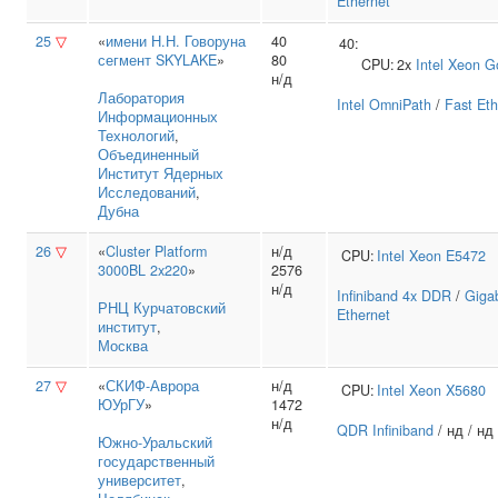
Ethernet
25
▽
«
имени Н.Н. Говоруна
40
40:
сегмент SKYLAKE
»
80
CPU:
2x
Intel
Xeon G
н/д
Лаборатория
Intel OmniPath
/
Fast Eth
Информационных
Технологий
,
Объединенный
Институт Ядерных
Исследований
,
Дубна
26
▽
«
Cluster Platform
н/д
CPU:
Intel
Xeon E5472
3000BL 2x220
»
2576
н/д
Infiniband 4x DDR
/
Gigab
РНЦ Курчатовский
Ethernet
институт
,
Москва
27
▽
«
СКИФ-Аврора
н/д
CPU:
Intel
Xeon X5680
ЮУрГУ
»
1472
н/д
QDR Infiniband
/ нд / нд
Южно‑Уральский
государственный
университет
,