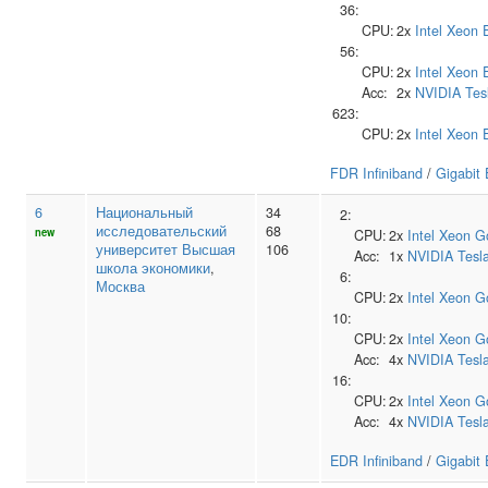
36:
CPU:
2x
Intel
Xeon 
56:
CPU:
2x
Intel
Xeon 
Acc:
2x
NVIDIA
Tes
623:
CPU:
2x
Intel
Xeon 
FDR Infiniband
/
Gigabit 
6
Национальный
34
2:
исследовательский
68
new
CPU:
2x
Intel
Xeon G
университет Высшая
106
Acc:
1x
NVIDIA
Tesl
школа экономики
,
6:
Москва
CPU:
2x
Intel
Xeon G
10:
CPU:
2x
Intel
Xeon G
Acc:
4x
NVIDIA
Tesl
16:
CPU:
2x
Intel
Xeon G
Acc:
4x
NVIDIA
Tesl
EDR Infiniband
/
Gigabit 