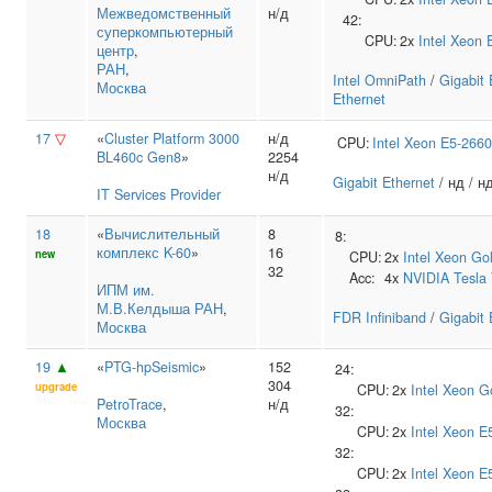
Межведомственный
н/д
42:
суперкомпьютерный
CPU:
2x
Intel
Xeon 
центр
,
РАН
,
Intel OmniPath
/
Gigabit 
Москва
Ethernet
17
▽
«
Cluster Platform 3000
н/д
CPU:
Intel
Xeon E5-2660
BL460c Gen8
»
2254
н/д
Gigabit Ethernet
/ нд / н
IT Services Provider
18
«
Вычислительный
8
8:
комплекс K-60
»
16
new
CPU:
2x
Intel
Xeon Go
32
Acc:
4x
NVIDIA
Tesla
ИПМ им.
М.В.Келдыша РАН
,
FDR Infiniband
/
Gigabit 
Москва
19
▲
«
PTG-hpSeismic
»
152
24:
304
upgrade
CPU:
2x
Intel
Xeon G
PetroTrace
,
н/д
32:
Москва
CPU:
2x
Intel
Xeon E
32:
CPU:
2x
Intel
Xeon E