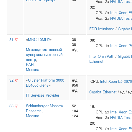
Acc:
2x
NVIDIA
Tesl
32:
CPU:
2x
Intel
Xeon E
Acc:
2x
NVIDIA
Tesl
FDR Infiniband
/
Gigabit 
31
▽
«
МВС-10МП2
»
38
38:
38
CPU:
1x
Intel
Xeon Ph
Межведомственный
н/д
суперкомпьютерный
Intel OmniPath
/
Gigabit 
центр
,
Ethernet
РАН
,
Москва
32
▽
«
Cluster Platform 3000
н/д
CPU:
Intel
Xeon E5-2670
BL460c Gen8
»
956
н/д
Gigabit Ethernet
/ нд / н
IT Services Provider
33
▽
Schlumberger Moscow
52
16:
Research
,
104
CPU:
2x
Intel
Xeon E
Москва
124
Acc:
3x
NVIDIA
Tesl
20:
CPU:
2x
Intel
Xeon E