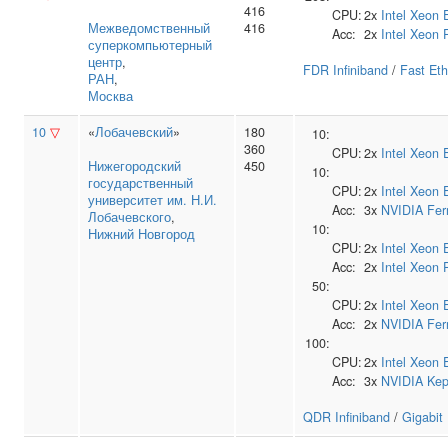
416
CPU:
2x
Intel
Xeon 
Межведомственный
416
Acc:
2x
Intel
Xeon 
суперкомпьютерный
центр
,
FDR Infiniband
/
Fast Eth
РАН
,
Москва
10
▽
«
Лобачевский
»
180
10:
360
CPU:
2x
Intel
Xeon 
Нижегородский
450
10:
государственный
CPU:
2x
Intel
Xeon 
университет им. Н.И.
Acc:
3x
NVIDIA
Fer
Лобачевского
,
10:
Нижний Новгород
CPU:
2x
Intel
Xeon 
Acc:
2x
Intel
Xeon 
50:
CPU:
2x
Intel
Xeon 
Acc:
2x
NVIDIA
Fer
100:
CPU:
2x
Intel
Xeon 
Acc:
3x
NVIDIA
Kep
QDR Infiniband
/
Gigabit