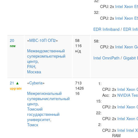
32:
CPU:
2x
Intel
Xeon E
32:
CPU:
2x
Intel
Xeon E
EDR Infiniband
/
EDR Inf
20
«
МВС-10П ОП2
»
58
58:
116
new
CPU:
2x
Intel
Xeon G
Межведомственный
н/д
суперкомпьютерный
Intel OmniPath
/
Gigabit 
центр
,
РАН
,
Москва
21
▲
«
Cyberia
»
713
1:
1426
upgrade
CPU:
2x
Intel
Xeon 
Межрегиональный
16
Acc:
2x
NVIDIA
Tes
супервычислительный
15:
центр
,
CPU:
2x
Intel
Xeon 
Томский
22:
государственный
CPU:
2x
Intel
Xeon 
университет
,
2:
Томск
CPU:
2x
Intel
Intel 
RAM