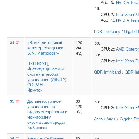
Acc:
3x
NVIDIA
Tesl
16:
CPU:
2x
Intel
Xeon X
Acc:
1x
NVIDIA
Tesl
FDR Infiniband
/
Gigabit 
34
▽
«
Вычислительный
120
60:
кластер "Академик
240
CPU:
2x
AMD
Optero
В.М. Матросов"
»
н/д
60:
CPU:
2x
Intel
Xeon E
ЦКП ИСКЦ
,
Институт динамики
QDR Infiniband
/
QDR Inf
систем и теории
управления (ИДСТУ)
СО РАН
,
Иркутск
35
▽
Дальневосточное
60
60:
управление по
120
CPU:
2x
Intel
Xeon E
гидрометеорологии и
н/д
мониторингу
Aries
/
Aries + Gigabit Et
окружающей среды
,
Хабаровск
36
▽
Западно-Сибирское
60