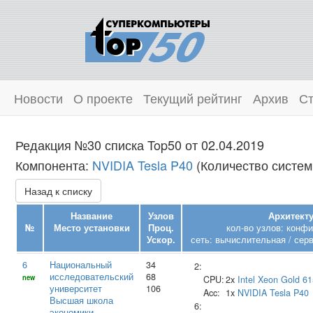
Новости
О проекте
Текущий рейтинг
Архив
Ст
Редакция №30 списка Top50 от 02.04.2019
Компонента:
NVIDIA Tesla P40
(Количество систем:
Назад к списку
Название
Узлов
Архитекту
№
Место установки
Проц.
кол-во узлов: конф
Ускор.
сеть: вычислительная / сер
6
Национальный
34
2:
исследовательский
68
new
CPU:
2x
Intel
Xeon Gold 61
университет
106
Acc:
1x
NVIDIA
Tesla P40
Высшая школа
6:
экономики
,