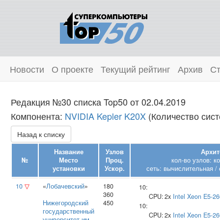
Новости
О проекте
Текущий рейтинг
Архив
Ст
Редакция №30 списка Top50 от 02.04.2019
Компонента:
NVIDIA Kepler K20X
(Количество сист
Назад к списку
Название
Узлов
Архит
№
Место
Проц.
кол-во узлов: к
установки
Ускор.
сеть: вычислительная / 
10
▽
«
Лобачевский
»
180
10:
360
CPU:
2x
Intel
Xeon E5-26
Нижегородский
450
10:
государственный
CPU:
2x
Intel
Xeon E5-26
университет им.