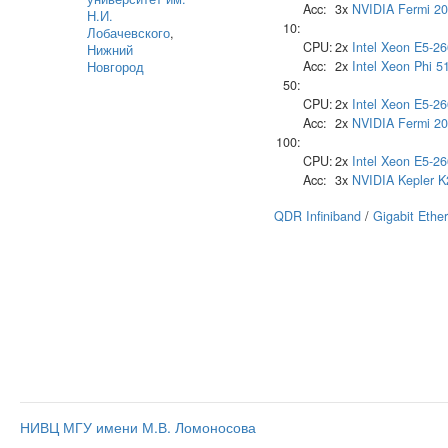
Acc:
3x
NVIDIA
Fermi 2
Н.И.
10:
Лобачевского
,
CPU:
2x
Intel
Xeon E5-26
Нижний
Acc:
2x
Intel
Xeon Phi 5
Новгород
50:
CPU:
2x
Intel
Xeon E5-26
Acc:
2x
NVIDIA
Fermi 2
100:
CPU:
2x
Intel
Xeon E5-26
Acc:
3x
NVIDIA
Kepler 
QDR Infiniband
/
Gigabit Ethe
НИВЦ МГУ имени М.В. Ломоносова