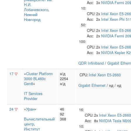
Acc:
3x
NVIDIA
Fermi 20
Н.И.
10:
Лобачевского
,
CPU:
2x
Intel
Xeon E5-26
Нижний
Acc:
2x
Intel
Xeon Phi 51
Новгород
50:
CPU:
2x
Intel
Xeon E5-26
Acc:
2x
NVIDIA
Fermi 20
100:
CPU:
2x
Intel
Xeon E5-26
Acc:
3x
NVIDIA
Kepler K
QDR Infiniband
/
Gigabit Ether
17
▽
«
Cluster Platform
н/д
CPU:
Intel
Xeon E5-2660
3000 BL460c
2254
Gen8
»
н/д
Gigabit Ethernet
/ нд / нд
IT Services
Provider
24
▽
«
Уран
»
46
16:
92
CPU:
2x
Intel
Xeon E5-2660
Вычислительный
368
Acc:
8x
NVIDIA
Tesla M20
центр
,
10:
Институт