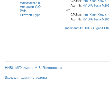
CPU:
2x
Intel
Xeon X5675
,
математики и
Acc:
8x
NVIDIA
Tesla M20
механики УрО
20:
РАН
,
CPU:
2x
Intel
Xeon X5675
,
Екатеринбург
Acc:
8x
NVIDIA
Tesla M20
Infiniband 4x DDR
/
Gigabit Eth
НИВЦ МГУ имени М.В. Ломоносова
Вход для администратора