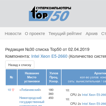
Новости
О проекте
Текущий рейтинг
Архив
Ст
Редакция №30 списка Top50 от 02.04.2019
Компонента:
Intel Xeon E5-2660
(Количество систем
Назад к списку
Название
Узлов
Архитек
№
Место
Проц.
кол-во узлов: ко
установки
Ускор.
сеть: вычислительная / с
10
▽
«
Лобачевский
»
180
10:
360
CPU:
2x
Intel
Xeon E5-26
Нижегородский
450
10:
государственный
CPU:
2x
Intel
Xeon E5-26
университет им.