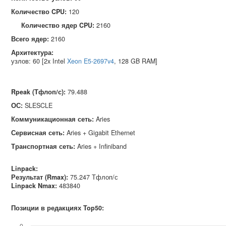
Количество CPU:
120
Количество ядер CPU:
2160
Всего ядер:
2160
Архитектура:
узлов: 60 [2x Intel
Xeon E5-2697v4
, 128 GB RAM]
Rpeak (Тфлоп/с)
:
79.488
ОС
:
SLESCLE
Коммуникационная сеть
:
Aries
Сервисная сеть
:
Aries + Gigabit Ethernet
Транспортная сеть
:
Aries + Infiniband
Linpack:
Результат (Rmax):
75.247 Тфлоп/с
Linpack Nmax
:
483840
Позиции в редакциях Top50: