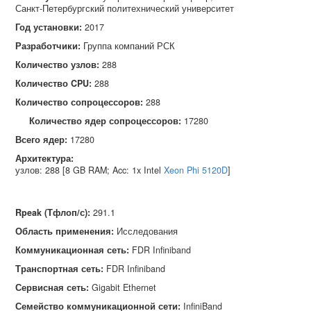
Санкт‑Петербургский политехнический университет
Год установки:
2017
Разработчики:
Группа компаний РСК
Количество узлов:
288
Количество CPU:
288
Количество сопроцессоров:
288
Количество ядер сопроцессоров:
17280
Всего ядер:
17280
Архитектура:
узлов: 288 [8 GB RAM; Acc: 1x Intel
Xeon Phi 5120D
]
Rpeak (Тфлоп/с)
:
291.1
Область применения
:
Исследования
Коммуникационная сеть
:
FDR Infiniband
Транспортная сеть
:
FDR Infiniband
Сервисная сеть
:
Gigabit Ethernet
Семейство коммуникационной сети
:
InfiniBand