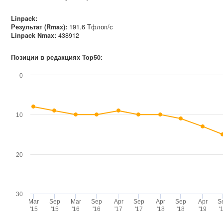
Linpack:
Результат (Rmax):
191.6 Тфлоп/с
Linpack Nmax
:
438912
Позиции в редакциях Top50:
0
10
20
30
Mar
Sep
Mar
Sep
Apr
Sep
Apr
Sep
Apr
S
'15
'15
'16
'16
'17
'17
'18
'18
'19
'