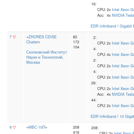
16:
CPU:
2x
Intel
Xeon G
Acc:
4x
NVIDIA
Tesl
EDR Infiniband
/
Gigabit 
7
▽
«
ZHORES CDISE
82
2:
Cluster
»
172
CPU:
2x
Intel
Xeon G
104
4:
Сколковский Институт
CPU:
4x
Intel
Xeon G
Науки и Технологий
,
2:
Москва
CPU:
2x
Intel
Xeon G
4:
CPU:
2x
Intel
Xeon G
26:
CPU:
2x
Intel
Xeon G
Acc:
4x
NVIDIA
Tesl
44:
CPU:
2x
Intel
Xeon G
EDR Infiniband
/
10 Gigab
9
▽
«
МВС-10П
»
208
208:
416
CPU:
2x
Intel
Xeon 