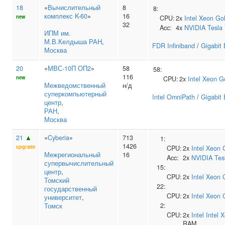
18
«
Вычислительный
8
8:
комплекс K-60
»
16
new
CPU:
2x
Intel
Xeon Go
32
Acc:
4x
NVIDIA
Tesla
ИПМ им.
М.В.Келдыша РАН
,
FDR Infiniband
/
Gigabit 
Москва
20
«
МВС-10П ОП2
»
58
58:
116
new
CPU:
2x
Intel
Xeon G
Межведомственный
н/д
суперкомпьютерный
Intel OmniPath
/
Gigabit 
центр
,
РАН
,
Москва
21
▲
«
Cyberia
»
713
1:
1426
upgrade
CPU:
2x
Intel
Xeon 
Межрегиональный
16
Acc:
2x
NVIDIA
Tes
супервычислительный
15:
центр
,
CPU:
2x
Intel
Xeon 
Томский
22:
государственный
CPU:
2x
Intel
Xeon 
университет
,
2:
Томск
CPU:
2x
Intel
Intel 
RAM