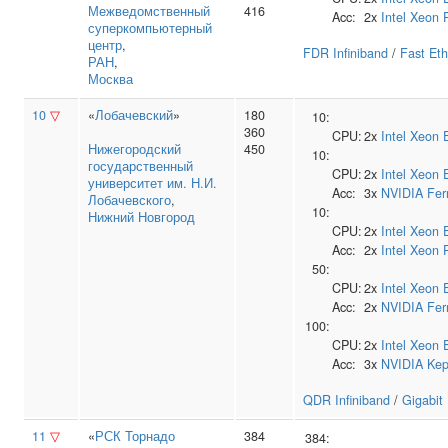
Межведомственный
416
Acc:
2x
Intel
Xeon 
суперкомпьютерный
центр
,
FDR Infiniband
/
Fast Eth
РАН
,
Москва
10
▽
«
Лобачевский
»
180
10:
360
CPU:
2x
Intel
Xeon 
Нижегородский
450
10:
государственный
CPU:
2x
Intel
Xeon 
университет им. Н.И.
Acc:
3x
NVIDIA
Fer
Лобачевского
,
10:
Нижний Новгород
CPU:
2x
Intel
Xeon 
Acc:
2x
Intel
Xeon 
50:
CPU:
2x
Intel
Xeon 
Acc:
2x
NVIDIA
Fer
100:
CPU:
2x
Intel
Xeon 
Acc:
3x
NVIDIA
Kep
QDR Infiniband
/
Gigabit
11
▽
«
РСК Торнадо
384
384: