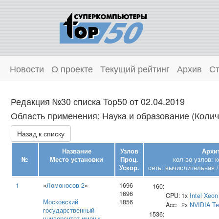
Новости
О проекте
Текущий рейтинг
Архив
Ст
Редакция №30 списка Top50 от 02.04.2019
Область применения: Наука и образование (Колич
Назад к списку
Название
Узлов
Архи
№
Место установки
Проц.
кол-во узлов: 
Ускор.
сеть: вычислительная /
1
«
Ломоносов-2
»
1696
160:
1696
CPU:
1x
Intel
Xeon
Московский
1856
Acc:
2x
NVIDIA
Te
государственный
1536:
университет имени