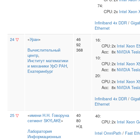
74:
CPU:
2x
Intel
Xeon 
Infiniband 4x DDR
/
Gigab
Ethernet
24
▽
«
Уран
»
46
16:
92
CPU:
2x
Intel
Xeon E
Вычислительный
368
Acc:
8x
NVIDIA
Tesl
центр
,
10:
Институт математики
CPU:
2x
Intel
Xeon X
и механики УрО РАН
,
Acc:
8x
NVIDIA
Tesl
Екатеринбург
20:
CPU:
2x
Intel
Xeon X
Acc:
8x
NVIDIA
Tesl
Infiniband 4x DDR
/
Gigab
Ethernet
25
▽
«
имени Н.Н. Говоруна
40
40:
сегмент SKYLAKE
»
80
CPU:
2x
Intel
Xeon G
н/д
Лаборатория
Intel OmniPath
/
Fast Eth
Информационных