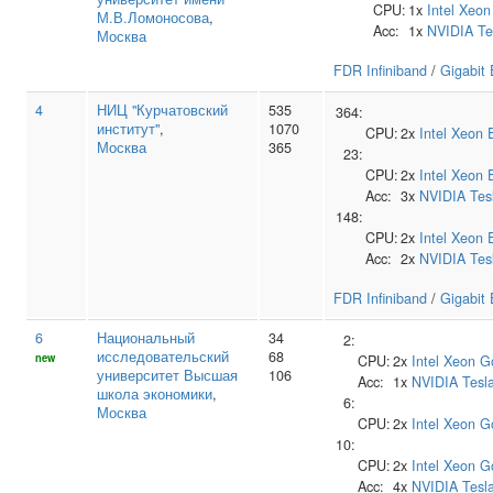
CPU:
1x
Intel
Xeon
М.В.Ломоносова
,
Acc:
1x
NVIDIA
Te
Москва
FDR Infiniband
/
Gigabit 
4
НИЦ "Курчатовский
535
364:
институт"
,
1070
CPU:
2x
Intel
Xeon 
Москва
365
23:
CPU:
2x
Intel
Xeon 
Acc:
3x
NVIDIA
Tes
148:
CPU:
2x
Intel
Xeon 
Acc:
2x
NVIDIA
Tes
FDR Infiniband
/
Gigabit 
6
Национальный
34
2:
исследовательский
68
new
CPU:
2x
Intel
Xeon G
университет Высшая
106
Acc:
1x
NVIDIA
Tesl
школа экономики
,
6:
Москва
CPU:
2x
Intel
Xeon G
10:
CPU:
2x
Intel
Xeon G
Acc:
4x
NVIDIA
Tesl