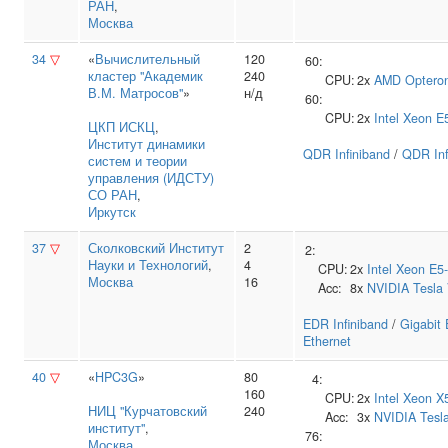
РАН
,
Москва
34
▽
«
Вычислительный
120
60:
кластер "Академик
240
CPU:
2x
AMD
Optero
В.М. Матросов"
»
н/д
60:
CPU:
2x
Intel
Xeon E
ЦКП ИСКЦ
,
Институт динамики
QDR Infiniband
/
QDR Inf
систем и теории
управления (ИДСТУ)
СО РАН
,
Иркутск
37
▽
Сколковский Институт
2
2:
Науки и Технологий
,
4
CPU:
2x
Intel
Xeon E5
Москва
16
Acc:
8x
NVIDIA
Tesla
EDR Infiniband
/
Gigabit 
Ethernet
40
▽
«
HPC3G
»
80
4:
160
CPU:
2x
Intel
Xeon X
НИЦ "Курчатовский
240
Acc:
3x
NVIDIA
Tesl
институт"
,
76:
Москва