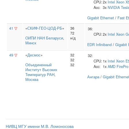
CPU:
2x
Intel
Xeon X
Acc:
3x
NVIDIA
Tesl
Gigabit Ethernet
/
Fast E
41
▽
«
СКИФ-ГЕО-ЦОД-РБ
»
36
36:
72
CPU:
2x
Intel
Xeon G
ОИПИ НАН Беларуси
,
н/д
Минск
EDR Infiniband
/
Gigabit 
49
▽
«
Десмос
»
32
32:
32
CPU:
1x
Intel
Xeon E
Объединенный
32
Acc:
1x
AMD
FirePr
Институт Высоких
Температур РАН
,
Ангара
/
Gigabit Etherne
Москва
НИВЦ МГУ имени М.В. Ломоносова