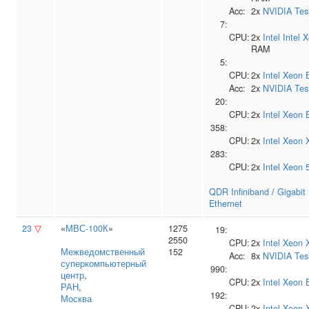
Acc:
2x
NVIDIA
Tes
7:
CPU:
2x
Intel
Intel 
RAM
5:
CPU:
2x
Intel
Xeon 
Acc:
2x
NVIDIA
Tes
20:
CPU:
2x
Intel
Xeon 
358:
CPU:
2x
Intel
Xeon 
283:
CPU:
2x
Intel
Xeon 
QDR Infiniband
/
Gigabit
Ethernet
23
▽
«
МВС-100К
»
1275
19:
2550
CPU:
2x
Intel
Xeon 
Межведомственный
152
Acc:
8x
NVIDIA
Tes
суперкомпьютерный
990:
центр
,
CPU:
2x
Intel
Xeon 
РАН
,
192:
Москва
CPU:
2x
Intel
Xeon 