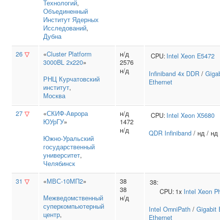
Технологий
,
Объединенный
Институт Ядерных
Исследований
,
Дубна
26
▽
«
Cluster Platform
н/д
CPU:
Intel
Xeon E5472
3000BL 2x220
»
2576
н/д
Infiniband 4x DDR
/
Gigab
РНЦ Курчатовский
Ethernet
институт
,
Москва
27
▽
«
СКИФ-Аврора
н/д
CPU:
Intel
Xeon X5680
ЮУрГУ
»
1472
н/д
QDR Infiniband
/ нд / нд
Южно‑Уральский
государственный
университет
,
Челябинск
31
▽
«
МВС-10МП2
»
38
38:
38
CPU:
1x
Intel
Xeon Ph
Межведомственный
н/д
суперкомпьютерный
Intel OmniPath
/
Gigabit 
центр
,
Ethernet