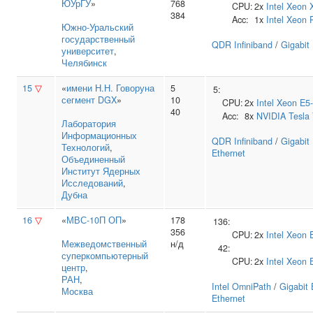
ЮУрГУ
»
768
CPU:
2x
Intel
Xeon 
384
Acc:
1x
Intel
Xeon 
Южно‑Уральский
государственный
QDR Infiniband
/
Gigabit
университет
,
Челябинск
15
▽
«
имени Н.Н. Говоруна
5
5:
сегмент DGX
»
10
CPU:
2x
Intel
Xeon E5
40
Acc:
8x
NVIDIA
Tesla
Лаборатория
Информационных
QDR Infiniband
/
Gigabit
Технологий
,
Ethernet
Объединенный
Институт Ядерных
Исследований
,
Дубна
16
▽
«
МВС-10П ОП
»
178
136:
356
CPU:
2x
Intel
Xeon 
Межведомственный
н/д
42:
суперкомпьютерный
CPU:
2x
Intel
Xeon 
центр
,
РАН
,
Intel OmniPath
/
Gigabit 
Москва
Ethernet