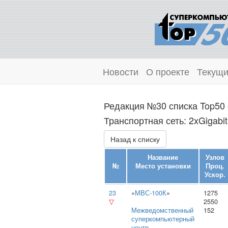
Новости
О проекте
Текущи
Редакция №30 списка Top50 
Транспортная сеть: 2xGigabit
Назад к списку
Название
Узлов
№
Место установки
Проц.
Ускор.
23
«
МВС-100К
»
1275
▽
2550
Межведомственный
152
суперкомпьютерный
центр
,