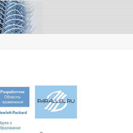
Разработчик
Область
применения
ewlett‑Packard
аука и
бразование