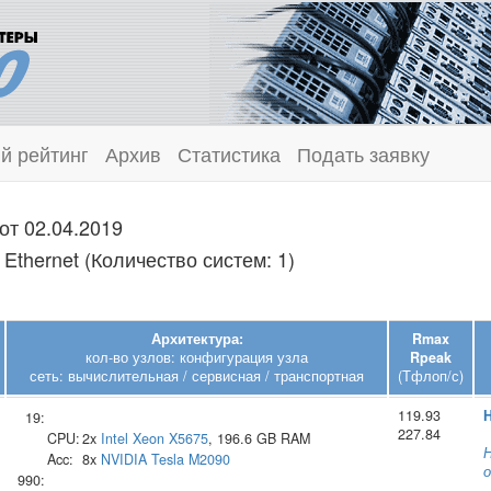
й рейтинг
Архив
Статистика
Подать заявку
от 02.04.2019
 Ethernet (Количество систем: 1)
Архитектура:
Rmax
кол-во узлов: конфигурация узла
Rpeak
сеть: вычислительная / сервисная / транспортная
(Тфлоп/с)
119.93
H
19:
227.84
CPU:
2x
Intel
Xeon X5675
, 196.6 GB RAM
Н
Acc:
8x
NVIDIA
Tesla M2090
о
990: