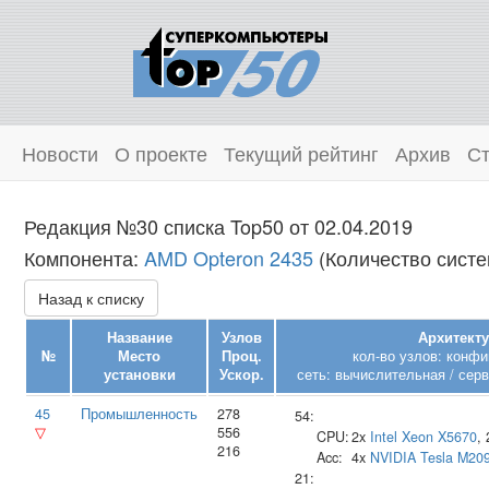
Новости
О проекте
Текущий рейтинг
Архив
Ст
Редакция №30 списка Top50 от 02.04.2019
Компонента:
AMD Opteron 2435
(Количество систе
Назад к списку
Название
Узлов
Архитекту
№
Место
Проц.
кол-во узлов: конфи
установки
Ускор.
сеть: вычислительная / серв
45
Промышленность
278
54:
▽
556
CPU:
2x
Intel
Xeon X5670
,
216
Acc:
4x
NVIDIA
Tesla M20
21: