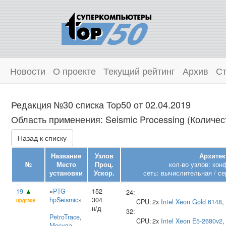
Новости
О проекте
Текущий рейтинг
Архив
Ст
Редакция №30 списка Top50 от 02.04.2019
Область применения: Seismic Processing (Количест
Назад к списку
Название
Узлов
Архитек
№
Место
Проц.
кол-во узлов: кон
установки
Ускор.
сеть: вычислительная / се
19
▲
«
PTG-
152
24:
hpSeismic
»
304
upgrade
CPU:
2x
Intel
Xeon Gold 6148
,
н/д
32:
PetroTrace
,
CPU:
2x
Intel
Xeon E5-2680v2
,
Москва