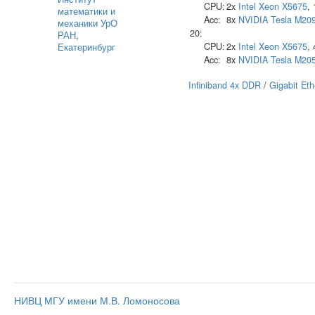
CPU:
2x
Intel
Xeon X5675
,
математики и
Acc:
8x
NVIDIA
Tesla M20
механики УрО
20:
РАН
,
CPU:
2x
Intel
Xeon X5675
,
Екатеринбург
Acc:
8x
NVIDIA
Tesla M20
Infiniband 4x DDR
/
Gigabit Eth
НИВЦ МГУ имени М.В. Ломоносова