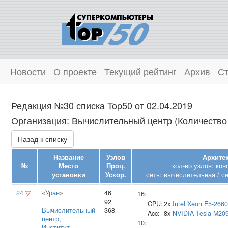
Новости
О проекте
Текущий рейтинг
Архив
Ст
Редакция №30 списка Top50 от 02.04.2019
Организация: Вычислительный центр (Количество 
Назад к списку
Название
Узлов
Архитек
№
Место
Проц.
кол-во узлов: ко
установки
Ускор.
сеть: вычислительная / с
24
▽
«
Уран
»
46
16:
92
CPU:
2x
Intel
Xeon E5-2660
Вычислительный
368
Acc:
8x
NVIDIA
Tesla M20
центр
,
10:
Институт