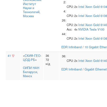
2:
Институт
CPU:
2x
Intel
Xeon Gold 613
Науки и
4:
Технологий
,
CPU:
2x
Intel
Xeon Gold 613
Москва
26:
CPU:
2x
Intel
Xeon Gold 614
Acc:
4x
NVIDIA
Tesla V100
44:
CPU:
2x
Intel
Xeon Gold 613
EDR Infiniband
/
10 Gigabit Ether
41
▽
«
СКИФ-ГЕО-
36
36:
ЦОД-РБ
»
72
CPU:
2x
Intel
Xeon Gold 614
н/д
ОИПИ НАН
EDR Infiniband
/
Gigabit Ethernet
Беларуси
,
Минск