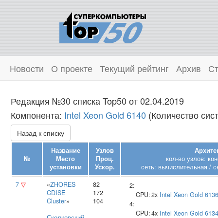
Новости
О проекте
Текущий рейтинг
Архив
Ст
Редакция №30 списка Top50 от 02.04.2019
Компонента:
Intel Xeon Gold 6140
(Количество сист
Назад к списку
Название
Узлов
Архите
№
Место
Проц.
кол-во узлов: ко
установки
Ускор.
сеть: вычислительная / с
7
▽
«
ZHORES
82
2:
CDISE
172
CPU:
2x
Intel
Xeon Gold 613
Cluster
»
104
4:
CPU:
4x
Intel
Xeon Gold 613
Сколковский