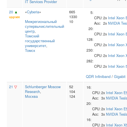
IT Services Provider
20
▲
«
Cyberia
»
665
5:
1330
upgrade
CPU:
2x
Intel
Xeon 
Межрегиональный
10
Acc:
2x
NVIDIA
Tes
супервычислительный
20:
центр
,
CPU:
2x
Intel
Xeon 
Томский
128:
государственный
CPU:
2x
Intel
Xeon 
университет
,
230:
Томск
CPU:
2x
Intel
Xeon 
282:
CPU:
2x
Intel
Xeon 
QDR Infiniband
/
Gigabit
21
▽
Schlumberger Moscow
52
16:
Research
,
104
CPU:
2x
Intel
Xeon E
Москва
124
Acc:
3x
NVIDIA
Tesl
20:
CPU:
2x
Intel
Xeon E
Acc:
3x
NVIDIA
Tesl
16:
CPU:
2x
Intel
Xeon X