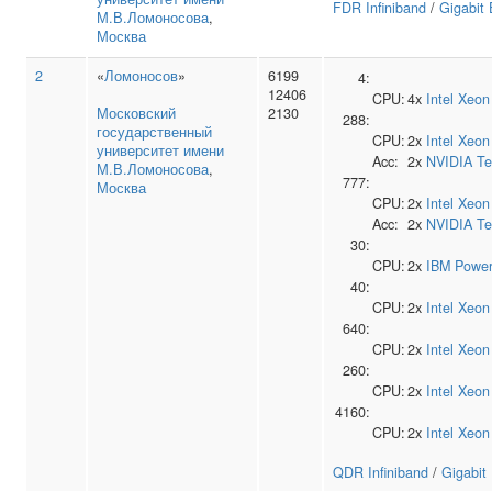
FDR Infiniband
/
Gigabit 
М.В.Ломоносова
,
Москва
2
«
Ломоносов
»
6199
4:
12406
CPU:
4x
Intel
Xeon
Московский
2130
288:
государственный
CPU:
2x
Intel
Xeon
университет имени
Acc:
2x
NVIDIA
Te
М.В.Ломоносова
,
777:
Москва
CPU:
2x
Intel
Xeon
Acc:
2x
NVIDIA
Te
30:
CPU:
2x
IBM
Power
40:
CPU:
2x
Intel
Xeon
640:
CPU:
2x
Intel
Xeon
260:
CPU:
2x
Intel
Xeon
4160:
CPU:
2x
Intel
Xeon
QDR Infiniband
/
Gigabit