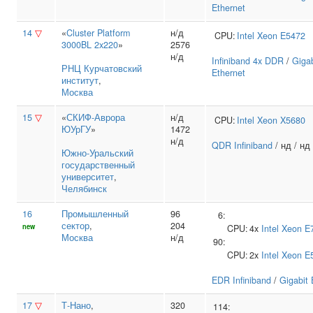
Ethernet
14
▽
«
Cluster Platform
н/д
CPU:
Intel
Xeon E5472
3000BL 2x220
»
2576
н/д
Infiniband 4x DDR
/
Gigab
РНЦ Курчатовский
Ethernet
институт
,
Москва
15
▽
«
СКИФ-Аврора
н/д
CPU:
Intel
Xeon X5680
ЮУрГУ
»
1472
н/д
QDR Infiniband
/ нд / нд
Южно‑Уральский
государственный
университет
,
Челябинск
16
Промышленный
96
6:
сектор
,
204
new
CPU:
4x
Intel
Xeon E
Москва
н/д
90:
CPU:
2x
Intel
Xeon E
EDR Infiniband
/
Gigabit 
17
▽
Т‑Нано
,
320
114: