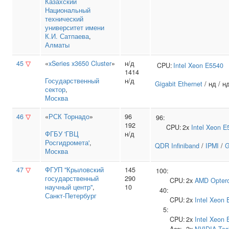
Казахский
Национальный
технический
университет имени
К.И. Сатпаева
,
Алматы
45
▽
«
xSeries x3650 Cluster
»
н/д
CPU:
Intel
Xeon E5540
1414
Государственный
н/д
Gigabit Ethernet
/ нд / н
сектор
,
Москва
46
▽
«
РСК Торнадо
»
96
96:
192
CPU:
2x
Intel
Xeon E
ФГБУ 'ГВЦ
н/д
Росгидромета'
,
QDR Infiniband
/
IPMI
/
G
Москва
47
▽
ФГУП "Крыловский
145
100:
государственный
290
CPU:
2x
AMD
Opter
научный центр"
,
10
40:
Санкт-Петербург
CPU:
2x
Intel
Xeon 
5:
CPU:
2x
Intel
Xeon 