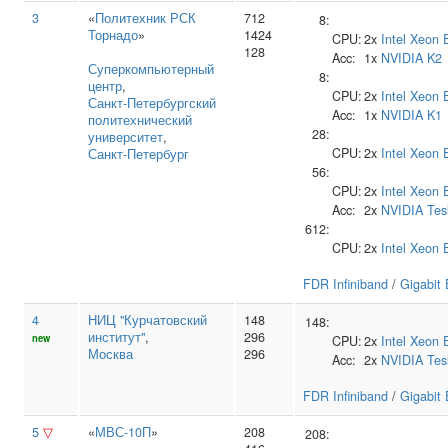
3
«
Политехник РСК
712
8:
Торнадо
»
1424
CPU:
2x
Intel
Xeon 
128
Acc:
1x
NVIDIA
K2
Суперкомпьютерный
8:
центр
,
CPU:
2x
Intel
Xeon 
Санкт‑Петербургский
Acc:
1x
NVIDIA
K1
политехнический
28:
университет
,
CPU:
2x
Intel
Xeon 
Санкт-Петербург
56:
CPU:
2x
Intel
Xeon 
Acc:
2x
NVIDIA
Tes
612:
CPU:
2x
Intel
Xeon 
FDR Infiniband
/
Gigabit 
4
НИЦ "Курчатовский
148
148:
институт"
,
296
new
CPU:
2x
Intel
Xeon 
Москва
296
Acc:
2x
NVIDIA
Tes
FDR Infiniband
/
Gigabit 
5
▽
«
МВС-10П
»
208
208: