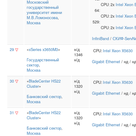
Московский
CPU:
2x
Intel
Xeon 
государственный
64:
университет имени
CPU:
2x
Intel
Xeon 
М.В.Ломоносова
,
529:
Москва
CPU:
2x
Intel
Xeon 
InfiniBand
/
СКИФ-ServNe
29
▽
«
xSeries x3650M3
»
н/д
CPU:
Intel
Xeon X5630
1346
Государственный
н/д
Gigabit Ethernet
/ нд / н
сектор
,
Москва
30
▽
«
BladeCenter HS22
н/д
CPU:
Intel
Xeon X5630
Cluster
»
1320
н/д
Gigabit Ethernet
/ нд / н
Банковский сектор
,
Москва
31
▽
«
BladeCenter HS22
н/д
CPU:
Intel
Xeon X5630
Cluster
»
1320
н/д
Gigabit Ethernet
/ нд / н
Банковский сектор
,
Москва