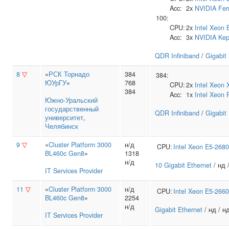
Acc:
2x
NVIDIA
Fer
100:
CPU:
2x
Intel
Xeon 
Acc:
3x
NVIDIA
Kep
QDR Infiniband
/
Gigabit
8
▽
«
РСК Торнадо
384
384:
ЮУрГУ
»
768
CPU:
2x
Intel
Xeon 
384
Acc:
1x
Intel
Xeon 
Южно‑Уральский
государственный
QDR Infiniband
/
Gigabit
университет
,
Челябинск
9
▽
«
Cluster Platform 3000
н/д
CPU:
Intel
Xeon E5-2680
BL460c Gen8
»
1318
н/д
10 Gigabit Ethernet
/ нд 
IT Services Provider
11
▽
«
Cluster Platform 3000
н/д
CPU:
Intel
Xeon E5-2660
BL460c Gen8
»
2254
н/д
Gigabit Ethernet
/ нд / н
IT Services Provider