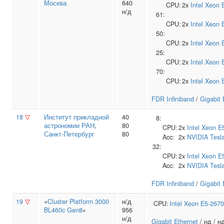
Москва
640
CPU:
2x
Intel
Xeon 
н/д
61:
CPU:
2x
Intel
Xeon 
50:
CPU:
2x
Intel
Xeon 
25:
CPU:
2x
Intel
Xeon 
70:
CPU:
2x
Intel
Xeon 
FDR Infiniband
/
Gigabit 
18
▽
Институт прикладной
40
8:
астрономии РАН
,
80
CPU:
2x
Intel
Xeon E
Санкт-Петербург
80
Acc:
2x
NVIDIA
Tesl
32:
CPU:
2x
Intel
Xeon E
Acc:
2x
NVIDIA
Tesl
FDR Infiniband
/
Gigabit 
19
▽
«
Cluster Platform 3000
н/д
CPU:
Intel
Xeon E5-2670
BL460c Gen8
»
956
н/д
Gigabit Ethernet
/ нд / н