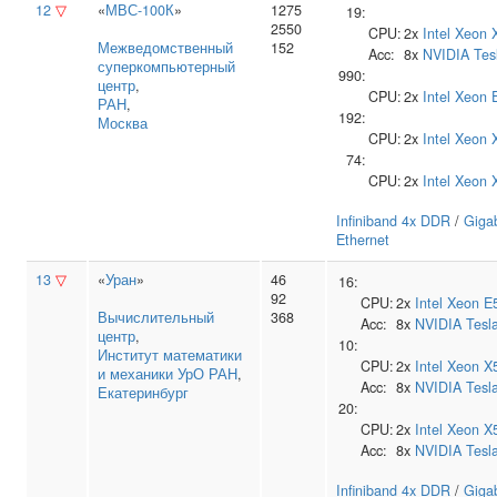
12
▽
«
МВС-100К
»
1275
19:
2550
CPU:
2x
Intel
Xeon 
Межведомственный
152
Acc:
8x
NVIDIA
Tes
суперкомпьютерный
990:
центр
,
CPU:
2x
Intel
Xeon 
РАН
,
192:
Москва
CPU:
2x
Intel
Xeon 
74:
CPU:
2x
Intel
Xeon 
Infiniband 4x DDR
/
Gigab
Ethernet
13
▽
«
Уран
»
46
16:
92
CPU:
2x
Intel
Xeon E
Вычислительный
368
Acc:
8x
NVIDIA
Tesl
центр
,
10:
Институт математики
CPU:
2x
Intel
Xeon X
и механики УрО РАН
,
Acc:
8x
NVIDIA
Tesl
Екатеринбург
20:
CPU:
2x
Intel
Xeon X
Acc:
8x
NVIDIA
Tesl
Infiniband 4x DDR
/
Gigab