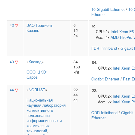
10 Gigabit Ethernet
/
10 
Ethernet
42
▽
ЗАО Градиент
,
6
6:
Казань
12
CPU:
2x
Intel
Xeon E5
24
Acc:
4x
AMD
FirePro
FDR Infiniband
/
Gigabit 
43
▽
«
Каскад
»
84
84:
168
CPU:
2x
Intel
Xeon E
ООО 'ЦКО'
,
н/д
Саров
Gigabit Ethernet
/
Fast E
44
▽
«
NORLIST
»
22
22:
44
CPU:
2x
Intel
Xeon E
Национальная
44
Acc:
2x
Intel
Xeon P
научная лаборатория
коллективного
QDR Infiniband
/
Gigabit
пользования
Ethernet
информационных и
космических
технологий
,