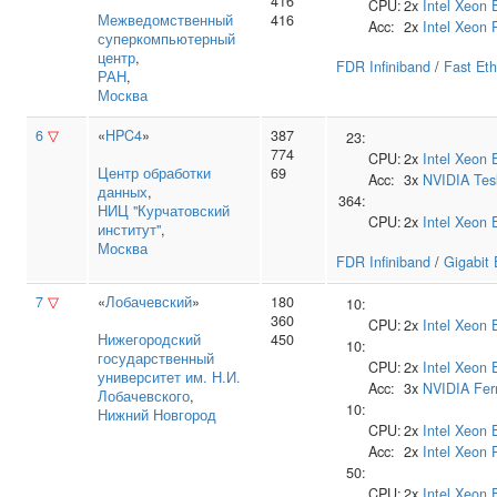
416
CPU:
2x
Intel
Xeon 
Межведомственный
416
Acc:
2x
Intel
Xeon 
суперкомпьютерный
центр
,
FDR Infiniband
/
Fast Eth
РАН
,
Москва
6
▽
«
HPC4
»
387
23:
774
CPU:
2x
Intel
Xeon 
Центр обработки
69
Acc:
3x
NVIDIA
Tes
данных
,
364:
НИЦ "Курчатовский
CPU:
2x
Intel
Xeon 
институт"
,
Москва
FDR Infiniband
/
Gigabit 
7
▽
«
Лобачевский
»
180
10:
360
CPU:
2x
Intel
Xeon 
Нижегородский
450
10:
государственный
CPU:
2x
Intel
Xeon 
университет им. Н.И.
Acc:
3x
NVIDIA
Fer
Лобачевского
,
10:
Нижний Новгород
CPU:
2x
Intel
Xeon 
Acc:
2x
Intel
Xeon 
50:
CPU:
2x
Intel
Xeon 