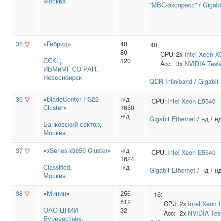
Москва
"МВС-экспресс"
/
Gigabi
35
▽
«
Гибрид
»
40
40:
80
CPU:
2x
Intel
Xeon X
ССКЦ
,
120
Acc:
3x
NVIDIA
Tesl
ИВМиМГ СО РАН
,
Новосибирск
QDR Infiniband
/
Gigabit
36
▽
«
BladeCenter HS22
н/д
CPU:
Intel
Xeon E5540
Cluster
»
1650
н/д
Gigabit Ethernet
/ нд / н
Банковский сектор
,
Москва
37
▽
«
xSeries x3650 Cluster
»
н/д
CPU:
Intel
Xeon E5540
1624
Classified
,
н/д
Gigabit Ethernet
/ нд / н
Москва
38
▽
«
Минин
»
256
16:
512
CPU:
2x
Intel
Xeon 
ОАО ЦНИИ
32
Acc:
2x
NVIDIA
Tes
Буревестник
,