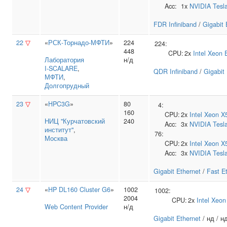
Acc:
1x
NVIDIA
Tesl
FDR Infiniband
/
Gigabit 
22
▽
«
РСК-Торнадо-МФТИ
»
224
224:
448
CPU:
2x
Intel
Xeon 
Лаборатория
н/д
I‑SCALARE
,
QDR Infiniband
/
Gigabit
МФТИ
,
Долгопрудный
23
▽
«
HPC3G
»
80
4:
160
CPU:
2x
Intel
Xeon X
НИЦ "Курчатовский
240
Acc:
3x
NVIDIA
Tesl
институт"
,
76:
Москва
CPU:
2x
Intel
Xeon X
Acc:
3x
NVIDIA
Tesl
Gigabit Ethernet
/
Fast E
24
▽
«
HP DL160 Cluster G6
»
1002
1002:
2004
CPU:
2x
Intel
Xeon
Web Content Provider
н/д
Gigabit Ethernet
/ нд / н