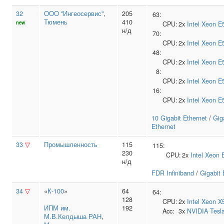
32
ООО "Ингеосервис"
,
205
63:
Тюмень
410
new
CPU:
2x
Intel
Xeon E
н/д
70:
CPU:
2x
Intel
Xeon E
48:
CPU:
2x
Intel
Xeon E
8:
CPU:
2x
Intel
Xeon E
16:
CPU:
2x
Intel
Xeon E
10 Gigabit Ethernet
/
Gig
Ethernet
33
▽
Промышленность
115
115:
230
CPU:
2x
Intel
Xeon 
н/д
FDR Infiniband
/
Gigabit 
34
▽
«
К-100
»
64
64:
128
CPU:
2x
Intel
Xeon X
ИПМ им.
192
Acc:
3x
NVIDIA
Tesl
М.В.Келдыша РАН
,