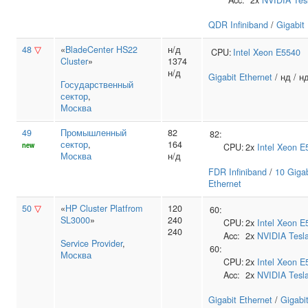
Acc:
2x
NVIDIA
Tes
QDR Infiniband
/
Gigabit
48
▽
«
BladeCenter HS22
н/д
CPU:
Intel
Xeon E5540
Cluster
»
1374
н/д
Gigabit Ethernet
/ нд / н
Государственный
сектор
,
Москва
49
Промышленный
82
82:
сектор
,
164
new
CPU:
2x
Intel
Xeon E
Москва
н/д
FDR Infiniband
/
10 Gigab
Ethernet
50
▽
«
HP Cluster Platfrom
120
60:
SL3000
»
240
CPU:
2x
Intel
Xeon E
240
Acc:
2x
NVIDIA
Tesl
Service Provider
,
60:
Москва
CPU:
2x
Intel
Xeon E
Acc:
2x
NVIDIA
Tesl
Gigabit Ethernet
/
Gigabi