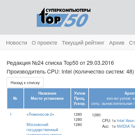
Новости
О проекте
Текущий рейтинг
Архив
Ст
Редакция №24 списка Top50 от 29.03.2016
Производитель CPU: Intel (Количество систем: 48)
Назад к списку
Название
Узлов
Архи
№
Место установки
Проц.
кол-во узлов: 
Ускор.
сеть: вычислительная /
1
«
Ломоносов-2
»
1280
1280:
1280
CPU:
1x
Intel
Xeon
Московский
1280
Acc:
1x
NVIDIA
Te
государственный
университет имени