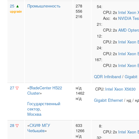
25
▲
Промышленность
278
54:
556
upgrade
CPU:
2x
Intel
Xeon 
216
Acc:
4x
NVIDIA
Tes
21:
CPU:
2x
AMD
Opter
12:
CPU:
2x
Intel
Xeon 
24:
CPU:
2x
Intel
Xeon 
167:
CPU:
2x
Intel
Xeon 
QDR Infiniband
/
Gigabit
27
▽
«
BladeCenter HS22
н/д
CPU:
Intel
Xeon X5630
Cluster
»
1462
н/д
Gigabit Ethernet
/ нд / н
Государственный
сектор
,
Москва
28
▽
«
СКИФ МГУ
633
8:
Чебышёв
»
1266
CPU:
2x
Intel
Xeon 
н/д
32: