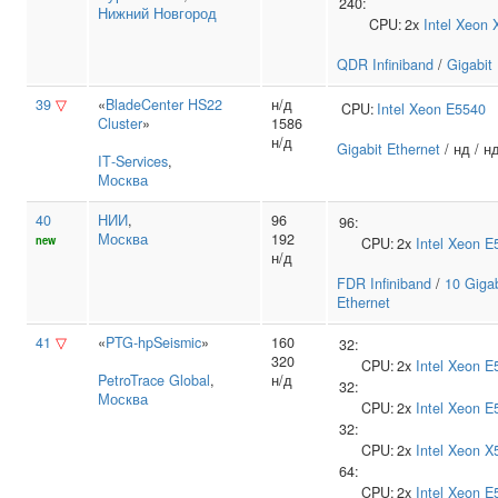
240:
Нижний Новгород
CPU:
2x
Intel
Xeon 
QDR Infiniband
/
Gigabit
39
▽
«
BladeCenter HS22
н/д
CPU:
Intel
Xeon E5540
Cluster
»
1586
н/д
Gigabit Ethernet
/ нд / н
IT‑Services
,
Москва
40
НИИ
,
96
96:
Москва
192
new
CPU:
2x
Intel
Xeon E
н/д
FDR Infiniband
/
10 Gigab
Ethernet
41
▽
«
PTG-hpSeismic
»
160
32:
320
CPU:
2x
Intel
Xeon E
PetroTrace Global
,
н/д
32:
Москва
CPU:
2x
Intel
Xeon E
32:
CPU:
2x
Intel
Xeon X
64:
CPU:
2x
Intel
Xeon E