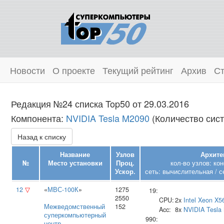
Новости
О проекте
Текущий рейтинг
Архив
Ст
Редакция №24 списка Top50 от 29.03.2016
Компонента:
NVIDIA Tesla M2090
(Количество сист
Назад к списку
Название
Узлов
Архите
№
Место установки
Проц.
кол-во узлов: ко
Ускор.
сеть: вычислительная / с
12
▽
«
МВС-100К
»
1275
19:
2550
CPU:
2x
Intel
Xeon X5
Межведомственный
152
Acc:
8x
NVIDIA
Tesla
суперкомпьютерный
990:
центр
,