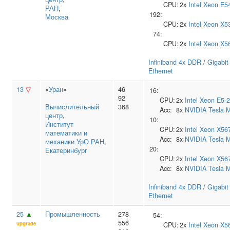
CPU:
2x
Intel
Xeon E5
РАН
,
192:
Москва
CPU:
2x
Intel
Xeon X5
74:
CPU:
2x
Intel
Xeon X5
Infiniband 4x DDR
/
Gigabit
Ethernet
13
▽
«
Уран
»
46
16:
92
CPU:
2x
Intel
Xeon E5-
Вычислительный
368
Acc:
8x
NVIDIA
Tesla 
центр
,
10:
Институт
CPU:
2x
Intel
Xeon X56
математики и
Acc:
8x
NVIDIA
Tesla 
механики УрО РАН
,
20:
Екатеринбург
CPU:
2x
Intel
Xeon X56
Acc:
8x
NVIDIA
Tesla 
Infiniband 4x DDR
/
Gigabit
Ethernet
25
▲
Промышленность
278
54:
556
upgrade
CPU:
2x
Intel
Xeon X5