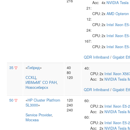
216
Acc:
4x
NVIDIA
Tesla
21:
CPU:
2x
AMD
Opteron
12:
CPU:
2x
Intel
Xeon E5
24:
CPU:
2x
Intel
Xeon E5
167:
CPU:
2x
Intel
Xeon E5
QDR Infiniband
/
Gigabit Et
35
▽
«
Гибрид
»
40
40:
80
CPU:
2x
Intel
Xeon X56
ССКЦ
,
120
Acc:
3x
NVIDIA
Tesla 
ИВМиМГ СО РАН
,
Новосибирск
QDR Infiniband
/
Gigabit Et
50
▽
«
HP Cluster Platfrom
120
60:
SL3000
»
240
CPU:
2x
Intel
Xeon E5-
240
Acc:
2x
NVIDIA
Tesla 
Service Provider
,
60:
Москва
CPU:
2x
Intel
Xeon E5-
Acc:
2x
NVIDIA
Tesla 