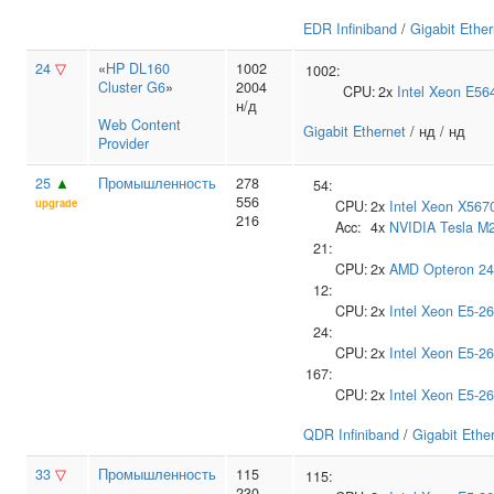
EDR Infiniband
/
Gigabit Ether
24
▽
«
HP DL160
1002
1002:
Cluster G6
»
2004
CPU:
2x
Intel
Xeon E56
н/д
Web Content
Gigabit Ethernet
/ нд / нд
Provider
25
▲
Промышленность
278
54:
556
upgrade
CPU:
2x
Intel
Xeon X567
216
Acc:
4x
NVIDIA
Tesla M
21:
CPU:
2x
AMD
Opteron 2
12:
CPU:
2x
Intel
Xeon E5-2
24:
CPU:
2x
Intel
Xeon E5-2
167:
CPU:
2x
Intel
Xeon E5-2
QDR Infiniband
/
Gigabit Ethe
33
▽
Промышленность
115
115:
230