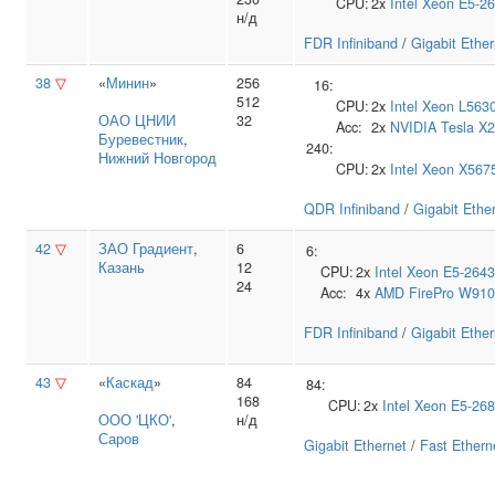
CPU:
2x
Intel
Xeon E5-2
н/д
FDR Infiniband
/
Gigabit Ether
38
▽
«
Минин
»
256
16:
512
CPU:
2x
Intel
Xeon L563
ОАО ЦНИИ
32
Acc:
2x
NVIDIA
Tesla X
Буревестник
,
240:
Нижний Новгород
CPU:
2x
Intel
Xeon X567
QDR Infiniband
/
Gigabit Ethe
42
▽
ЗАО Градиент
,
6
6:
Казань
12
CPU:
2x
Intel
Xeon E5-2643
24
Acc:
4x
AMD
FirePro W91
FDR Infiniband
/
Gigabit Ether
43
▽
«
Каскад
»
84
84:
168
CPU:
2x
Intel
Xeon E5-26
ООО 'ЦКО'
,
н/д
Саров
Gigabit Ethernet
/
Fast Ethern