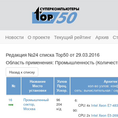
Новости
О проекте
Текущий рейтинг
Архив
Ст
Редакция №24 списка Top50 от 29.03.2016
Область применения: Промышленность (Количеств
Назад к списку
Название
Узлов
Архитек
№
Место
Проц.
кол-во узлов: кон
установки
Ускор.
сеть: вычислительная / се
16
Промышленный
96
6:
сектор
,
204
new
CPU:
4x
Intel
Xeon E7-48
Москва
н/д
90:
CPU:
2x
Intel
Xeon E5-26