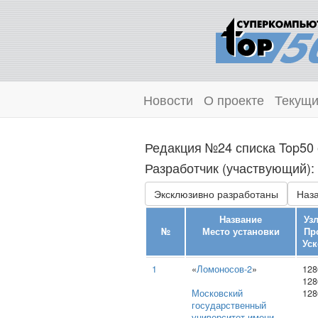
Новости
О проекте
Текущи
Редакция №24 списка Top50 
Разработчик (участвующий):
Эксклюзивно разработаны
Наза
Название
Уз
№
Место установки
Пр
Уск
1
«
Ломоносов-2
»
128
128
Московский
128
государственный
университет имени