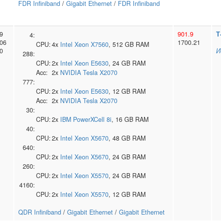
FDR Infiniband
/
Gigabit Ethernet
/
FDR Infiniband
9
901.9
Т
4:
06
1700.21
CPU:
4x
Intel
Xeon X7560
, 512 GB RAM
0
И
288:
CPU:
2x
Intel
Xeon E5630
, 24 GB RAM
Acc:
2x
NVIDIA
Tesla X2070
777:
CPU:
2x
Intel
Xeon E5630
, 12 GB RAM
Acc:
2x
NVIDIA
Tesla X2070
30:
CPU:
2x
IBM
PowerXCell 8i
, 16 GB RAM
40:
CPU:
2x
Intel
Xeon X5670
, 48 GB RAM
640:
CPU:
2x
Intel
Xeon X5670
, 24 GB RAM
260:
CPU:
2x
Intel
Xeon X5570
, 24 GB RAM
4160:
CPU:
2x
Intel
Xeon X5570
, 12 GB RAM
QDR Infiniband
/
Gigabit Ethernet
/
Gigabit Ethernet