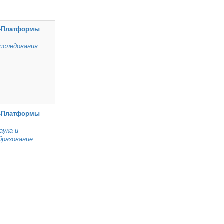
‑Платформы
сследования
‑Платформы
аука и
бразование