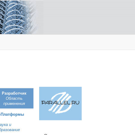
Разработчик
Область
применения
‑Платформы
аука и
бразование