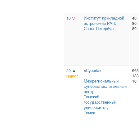
18
▽
Институт прикладной
40
астрономии РАН
,
80
Санкт-Петербург
80
20
▲
«
Cyberia
»
665
133
upgrade
Межрегиональный
10
супервычислительный
центр
,
Томский
государственный
университет
,
Томск