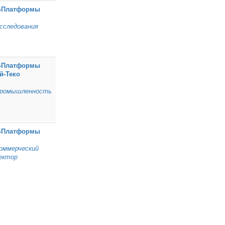
‑Платформы
сследования
‑Платформы
й‑Теко
ромышленность
‑Платформы
оммерческий
ектор