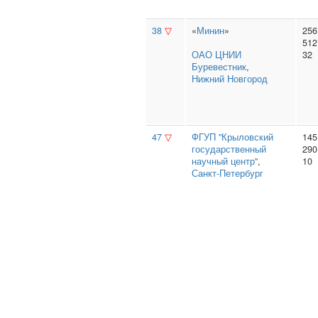
38
▽
«
Минин
»
256
512
ОАО ЦНИИ
32
Буревестник
,
Нижний Новгород
47
▽
ФГУП "Крыловский
145
государственный
290
научный центр"
,
10
Санкт-Петербург