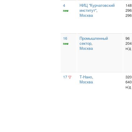
4
НИЦ "Курчатовский
148
институт"
,
296
new
Москва
296
16
Промышленный
96
сектор
,
204
new
Москва
н/д
17
▽
Т‑Нано
,
320
Москва
640
н/д