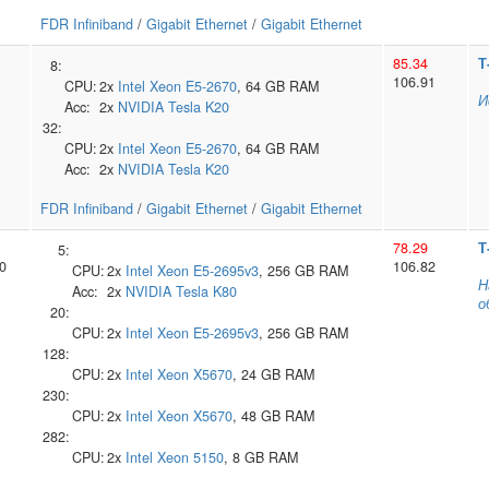
FDR Infiniband
/
Gigabit Ethernet
/
Gigabit Ethernet
85.34
Т
8:
106.91
CPU:
2x
Intel
Xeon E5-2670
, 64 GB RAM
И
Acc:
2x
NVIDIA
Tesla K20
32:
CPU:
2x
Intel
Xeon E5-2670
, 64 GB RAM
Acc:
2x
NVIDIA
Tesla K20
FDR Infiniband
/
Gigabit Ethernet
/
Gigabit Ethernet
78.29
Т
5:
0
106.82
CPU:
2x
Intel
Xeon E5-2695v3
, 256 GB RAM
Н
Acc:
2x
NVIDIA
Tesla K80
о
20:
CPU:
2x
Intel
Xeon E5-2695v3
, 256 GB RAM
128:
CPU:
2x
Intel
Xeon X5670
, 24 GB RAM
230:
CPU:
2x
Intel
Xeon X5670
, 48 GB RAM
282:
CPU:
2x
Intel
Xeon 5150
, 8 GB RAM