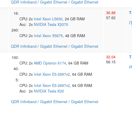
QDR Infiniband
/
Gigabit Ethernet
/
Gigabit Ethernet
36.88
Т
16:
57.62
CPU:
2x
Intel
Xeon L5630
, 24 GB RAM
П
Acc:
2x
NVIDIA
Tesla X2070
240:
CPU:
2x
Intel
Xeon X5675
, 48 GB RAM
QDR Infiniband
/
Gigabit Ethernet
/
Gigabit Ethernet
32.04
Т
100:
56.15
CPU:
2x
AMD
Opteron 6174
, 64 GB RAM
И
40:
CPU:
2x
Intel
Xeon E5-2697v2
, 64 GB RAM
5:
CPU:
2x
Intel
Xeon E5-2697v2
, 64 GB RAM
Acc:
2x
NVIDIA
Tesla K20
QDR Infiniband
/
Gigabit Ethernet
/
Gigabit Ethernet