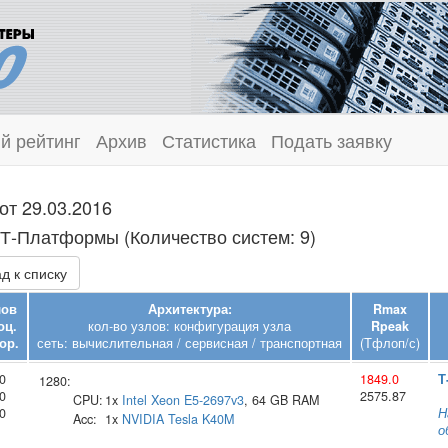
й рейтинг
Архив
Статистика
Подать заявку
от 29.03.2016
 Т‑Платформы (Количество систем: 9)
д к списку
лов
Архитектура:
Rmax
оц.
кол-во узлов: конфигурация узла
Rpeak
ор.
сеть: вычислительная / сервисная / транспортная
(Тфлоп/с)
0
1849.0
Т
1280:
0
2575.87
CPU:
1x
Intel
Xeon E5-2697v3
, 64 GB RAM
0
Н
Acc:
1x
NVIDIA
Tesla K40M
о