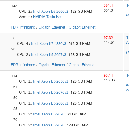
381.4
Т
148:
601.0
CPU:
2x
Intel
Xeon E5-2650v2
, 128 GB RAM
И
Acc:
2x
NVIDIA
Tesla K80
FDR Infiniband
/
Gigabit Ethernet
/
Gigabit Ethernet
97.32
Т
6:
114.51
А
CPU:
4x
Intel
Xeon E7-4830v3
, 512 GB RAM
90:
П
CPU:
2x
Intel
Xeon E5-2697v3
, 128 GB RAM
EDR Infiniband
/
Gigabit Ethernet
/
Gigabit Ethernet
93.14
Т
114:
116.36
CPU:
2x
Intel
Xeon E5-2650v2
, 128 GB RAM
К
61:
с
CPU:
2x
Intel
Xeon E5-2670v2
, 128 GB RAM
50:
CPU:
2x
Intel
Xeon E5-2680v2
, 128 GB RAM
25:
CPU:
2x
Intel
Xeon E5-2670
, 64 GB RAM
70:
CPU:
2x
Intel
Xeon E5-2670
, 128 GB RAM