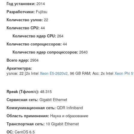
Год установки:
2014
Разработчики:
Fujitsu
Количество узлов:
22
Количество CPU:
44
Количество ядер CPU:
264
Количество сопроцессоров:
44
Количество ядер сопроцессоров:
2640
Всего ядер:
2904
Архитектура:
узлов: 22 [2x Intel
Xeon E5-2620v2
, 96 GB RAM; Acc: 2x Intel
Xeon Phi 5
Rpeak (Тфлоп/с)
:
48.315
Сервисная сеть
:
Gigabit Ethernet
Коммуникационная сеть
:
QDR Infiniband
Область применения
:
Наука и образование
Транспортная сеть
:
10 Gigabit Ethernet
ОС
:
CentOS 6.5