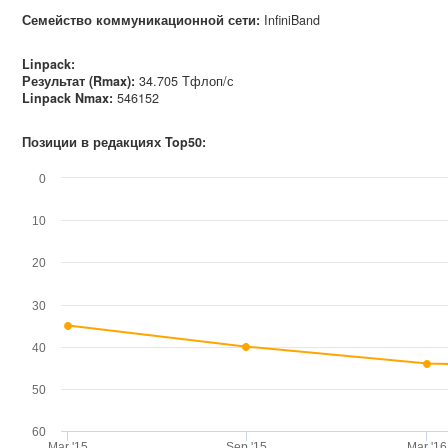
Семейство коммуникационной сети
:
InfiniBand
Linpack:
Результат (Rmax):
34.705 Тфлоп/с
Linpack Nmax
:
546152
Позиции в редакциях Top50:
0
10
20
30
40
50
60
Mar '15
Sep '15
Mar '16