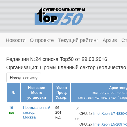
Новости
О проекте
Текущий рейтинг
Архив
Ст
Редакция №24 списка Top50 от 29.03.2016
Организация: Промышленный сектор (Количество 
Назад к списку
Название
Узлов
Архитекту
№
Место
Проц.
кол-во узлов: конф
установки
Ускор.
сеть: вычислительная / сер
16
Промышленный
96
6:
сектор
,
204
new
CPU:
4x
Intel
Xeon E7-4830v
Москва
н/д
90:
CPU:
2x
Intel
Xeon E5-2697v