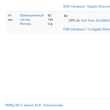
EDR Infiniband
/
Gigabit Ethernet
49
Промышленный
82
82:
сектор
,
164
new
CPU:
2x
Intel
Xeon E5-2680v
Москва
н/д
FDR Infiniband
/
10 Gigabit Ethe
НИВЦ МГУ имени М.В. Ломоносова