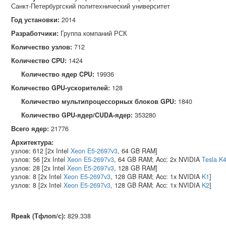
Санкт‑Петербургский политехнический университет
Год установки:
2014
Разработчики:
Группа компаний РСК
Количество узлов:
712
Количество CPU:
1424
Количество ядер CPU:
19936
Количество GPU-ускорителей:
128
Количество мультипроцессорных блоков GPU:
1840
Количество GPU-ядер/CUDA-ядер:
353280
Всего ядер:
21776
Архитектура:
узлов: 612 [2x Intel
Xeon E5-2697v3
, 64 GB RAM]
узлов: 56 [2x Intel
Xeon E5-2697v3
, 64 GB RAM; Acc: 2x NVIDIA
Tesla K
узлов: 28 [2x Intel
Xeon E5-2697v3
, 128 GB RAM]
узлов: 8 [2x Intel
Xeon E5-2697v3
, 128 GB RAM; Acc: 1x NVIDIA
K1
]
узлов: 8 [2x Intel
Xeon E5-2697v3
, 128 GB RAM; Acc: 1x NVIDIA
K2
]
Rpeak (Тфлоп/с)
:
829.338