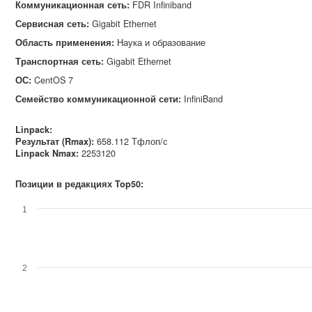
Коммуникационная сеть
:
FDR Infiniband
Сервисная сеть
:
Gigabit Ethernet
Область применения
:
Наука и образование
Транспортная сеть
:
Gigabit Ethernet
ОС
:
CentOS 7
Семейство коммуникационной сети
:
InfiniBand
Linpack:
Результат (Rmax):
658.112 Тфлоп/с
Linpack Nmax
:
2253120
Позиции в редакциях Top50:
1
2