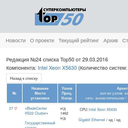
Новости
О проекте
Текущий рейтинг
Архив
Ст
Редакция №24 списка Top50 от 29.03.2016
Компонента:
Intel Xeon X5630
(Количество систем:
Назад к списку
Название
Узлов
Архит
№
Место
Проц.
кол-во узлов: к
установки
Ускор.
сеть: вычислительная / 
27
▽
«
BladeCenter
н/д
CPU:
Intel
Xeon X5630
HS22 Cluster
»
1462
н/д
Gigabit Ethernet
/ нд / нд
Государственный
сектор
,