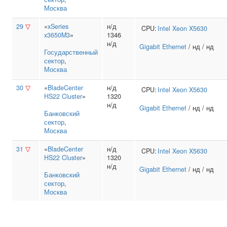
Москва
29
▽
«
xSeries
н/д
CPU:
Intel
Xeon X5630
x3650M3
»
1346
н/д
Gigabit Ethernet
/ нд / нд
Государственный
сектор
,
Москва
30
▽
«
BladeCenter
н/д
CPU:
Intel
Xeon X5630
HS22 Cluster
»
1320
н/д
Gigabit Ethernet
/ нд / нд
Банковский
сектор
,
Москва
31
▽
«
BladeCenter
н/д
CPU:
Intel
Xeon X5630
HS22 Cluster
»
1320
н/д
Gigabit Ethernet
/ нд / нд
Банковский
сектор
,
Москва