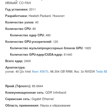
ИВМиМГ СО РАН
Год установки:
2011
Разработчики:
Hewlett‑Packard, Нонолет
Количество узлов:
40
Количество CPU:
80
Количество ядер CPU:
480
Количество GPU-ускорителей:
120
Количество мультипроцессорных блоков GPU:
1920
Количество GPU-ядер/CUDA-ядер:
61440
Всего ядер:
2400
Архитектура:
узлов: 40 [2x Intel
Xeon X5670
, 98.304 GB RAM; Acc: 3x NVIDIA
Tesla M
Rpeak (Тфлоп/с)
:
85.6944
Коммуникационная сеть
:
QDR Infiniband
Сервисная сеть
:
Gigabit Ethernet
Область применения
:
Наука и образование