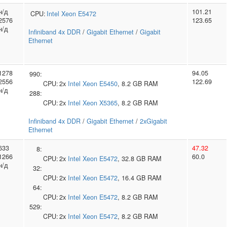
н/д
101.21
CPU:
Intel
Xeon E5472
2576
123.65
н/д
Infiniband 4x DDR
/
Gigabit Ethernet
/
Gigabit
Ethernet
1278
94.05
990:
2556
122.69
CPU:
2x
Intel
Xeon E5450
, 8.2 GB RAM
н/д
288:
CPU:
2x
Intel
Xeon X5365
, 8.2 GB RAM
Infiniband 4x DDR
/
Gigabit Ethernet
/
2xGigabit
Ethernet
633
47.32
8:
1266
60.0
CPU:
2x
Intel
Xeon E5472
, 32.8 GB RAM
н/д
32:
CPU:
2x
Intel
Xeon E5472
, 16.4 GB RAM
64:
CPU:
2x
Intel
Xeon E5472
, 8.2 GB RAM
529:
CPU:
2x
Intel
Xeon E5472
, 8.2 GB RAM