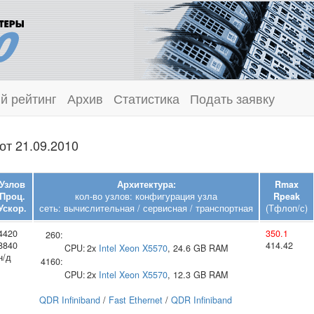
й рейтинг
Архив
Статистика
Подать заявку
от 21.09.2010
Узлов
Архитектура:
Rmax
Проц.
кол-во узлов: конфигурация узла
Rpeak
Ускор.
сеть: вычислительная / сервисная / транспортная
(Тфлоп/с)
4420
350.1
260:
8840
414.42
CPU:
2x
Intel
Xeon X5570
, 24.6 GB RAM
н/д
4160:
CPU:
2x
Intel
Xeon X5570
, 12.3 GB RAM
QDR Infiniband
/
Fast Ethernet
/
QDR Infiniband