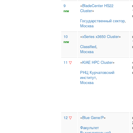
9
«
BladeCenter HS22
Cluster
»
new
Государственный сектор
,
Москва
10
«
xSeries x3650 Cluster
»
new
Classified
,
Москва
11
▽
«
KIAE HPC Cluster
»
РНЦ Курчатовский
институт
,
Москва
12
▽
«
Blue Gene/P
»
Факультет
Вычислительной