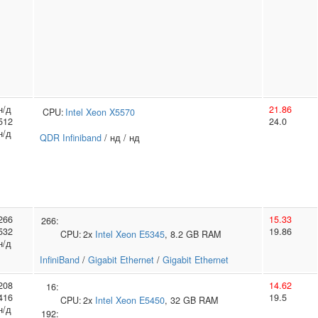
н/д
21.86
CPU:
Intel
Xeon X5570
512
24.0
н/д
QDR Infiniband
/ нд / нд
266
15.33
266:
532
19.86
CPU:
2x
Intel
Xeon E5345
, 8.2 GB RAM
н/д
InfiniBand
/
Gigabit Ethernet
/
Gigabit Ethernet
208
14.62
16:
416
19.5
CPU:
2x
Intel
Xeon E5450
, 32 GB RAM
н/д
192: