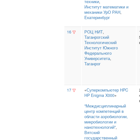
техники
,
Институт математики и
механики УрО РАН
,
Екатеринбург
16
▽
РОЦ НИТ
,
Таганрогский
Технологический
Институт Южного
Федерального
Университета
,
Таганрог
17
▽
«
Суперкомпьютер HPC
HP Enigma X000
»
"Междисциплинарный
центр компетенций в
области аэробиологии,
микробиологии и
нанотехнологий"
,
Вятский
государственный