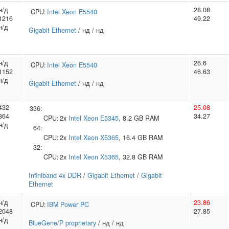
н/д
28.08
CPU:
Intel
Xeon E5540
1216
49.22
н/д
Gigabit Ethernet
/ нд / нд
н/д
26.6
CPU:
Intel
Xeon E5540
1152
46.63
н/д
Gigabit Ethernet
/ нд / нд
432
25.08
336:
864
34.27
CPU:
2x
Intel
Xeon E5345
, 8.2 GB RAM
н/д
64:
CPU:
2x
Intel
Xeon X5365
, 16.4 GB RAM
32:
CPU:
2x
Intel
Xeon X5365
, 32.8 GB RAM
Infiniband 4x DDR
/
Gigabit Ethernet
/
Gigabit
Ethernet
н/д
23.86
CPU:
IBM
Power PC
2048
27.85
н/д
BlueGene/P proprietary
/ нд / нд