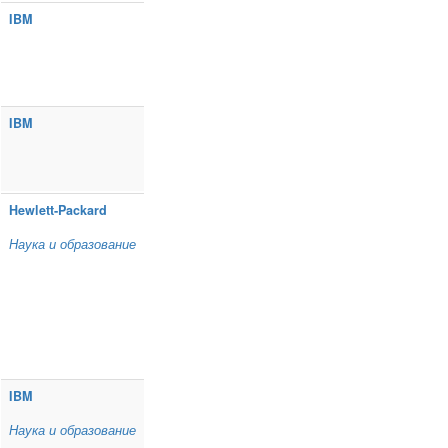
IBM
IBM
Hewlett‑Packard
Наука и образование
IBM
Наука и образование