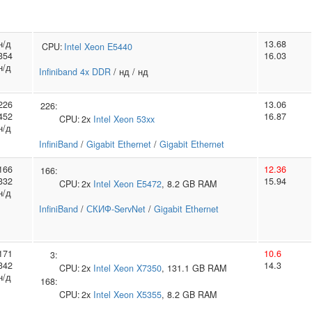
н/д
13.68
CPU:
Intel
Xeon E5440
354
16.03
н/д
Infiniband 4x DDR
/ нд / нд
226
13.06
226:
452
16.87
CPU:
2x
Intel
Xeon 53xx
н/д
InfiniBand
/
Gigabit Ethernet
/
Gigabit Ethernet
166
12.36
166:
332
15.94
CPU:
2x
Intel
Xeon E5472
, 8.2 GB RAM
н/д
InfiniBand
/
СКИФ-ServNet
/
Gigabit Ethernet
171
10.6
3:
342
14.3
CPU:
2x
Intel
Xeon X7350
, 131.1 GB RAM
н/д
168:
CPU:
2x
Intel
Xeon X5355
, 8.2 GB RAM