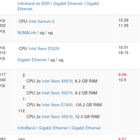
Infiniband 4x DDR
/
Gigabit Ethernet
/
Gigabit
Ethernet
н/д
10.29
CPU:
Intel
Itanium 2
832
11.05
н/д
NUMALink
/ нд / нд
н/д
10.01
CPU:
Intel
Xeon E5320
610
18.15
н/д
Gigabit Ethernet
/ нд / нд
117
9.06
2:
240
10.5
CPU:
2x
Intel
Xeon X5570
, 8.2 GB RAM
н/д
2:
CPU:
2x
Intel
Xeon X5570
, 8.2 GB RAM
1:
CPU:
8x
Intel
Xeon E7450
, 135.2 GB RAM
112:
CPU:
2x
Intel
Xeon X5570
, 12.3 GB RAM
InfiniBand
/
Gigabit Ethernet
/
Gigabit Ethernet
282
9.01
282: