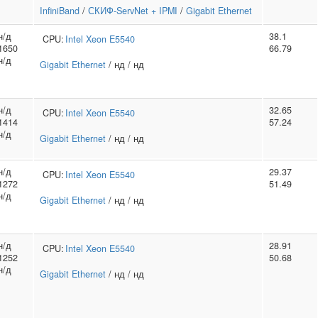
InfiniBand
/
СКИФ-ServNet + IPMI
/
Gigabit Ethernet
н/д
38.1
CPU:
Intel
Xeon E5540
1650
66.79
н/д
Gigabit Ethernet
/ нд / нд
н/д
32.65
CPU:
Intel
Xeon E5540
1414
57.24
н/д
Gigabit Ethernet
/ нд / нд
н/д
29.37
CPU:
Intel
Xeon E5540
1272
51.49
н/д
Gigabit Ethernet
/ нд / нд
н/д
28.91
CPU:
Intel
Xeon E5540
1252
50.68
н/д
Gigabit Ethernet
/ нд / нд