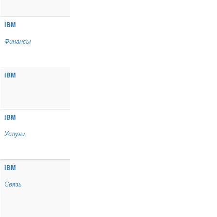
IBM
Финансы
IBM
IBM
Услуги
IBM
Связь