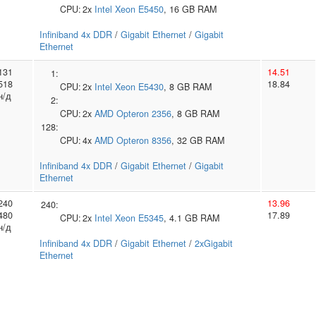
CPU:
2x
Intel
Xeon E5450
, 16 GB RAM
Infiniband 4x DDR
/
Gigabit Ethernet
/
Gigabit
Ethernet
131
14.51
1:
518
18.84
CPU:
2x
Intel
Xeon E5430
, 8 GB RAM
н/д
2:
CPU:
2x
AMD
Opteron 2356
, 8 GB RAM
128:
CPU:
4x
AMD
Opteron 8356
, 32 GB RAM
Infiniband 4x DDR
/
Gigabit Ethernet
/
Gigabit
Ethernet
240
13.96
240:
480
17.89
CPU:
2x
Intel
Xeon E5345
, 4.1 GB RAM
н/д
Infiniband 4x DDR
/
Gigabit Ethernet
/
2xGigabit
Ethernet