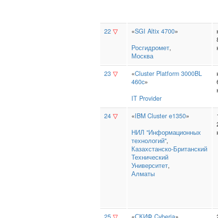
22
▽
«
SGI Altix 4700
»
Росгидромет
,
Москва
23
▽
«
Cluster Platform 3000BL
460c
»
IT Provider
24
▽
«
IBM Cluster e1350
»
НИЛ "Информационных
технологий"
,
Казахстанско‑Британский
Технический
Университет
,
Алматы
25
▽
«
СКИФ Cyberia
»