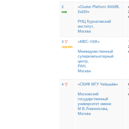
2
«
Cluster Platform 3000BL
2x220
»
new
РНЦ Курчатовский
институт
,
Москва
3
▽
«
МВС-100К
»
upgrade
Межведомственный
суперкомпьютерный
центр
,
РАН
,
Москва
4
▽
«
СКИФ МГУ Чебышёв
»
Московский
государственный
университет имени
М.В.Ломоносова
,
Москва