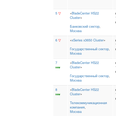
5
▽
«
BladeCenter HS22
Cluster
»
Банковский сектор
,
Москва
6
▽
«
xSeries x3650 Cluster
»
Государственный сектор
,
Москва
7
«
BladeCenter HS22
Cluster
»
new
Государственный сектор
,
Москва
8
«
BladeCenter HS22
Cluster
»
new
Телекоммуникационная
компания
,
Москва