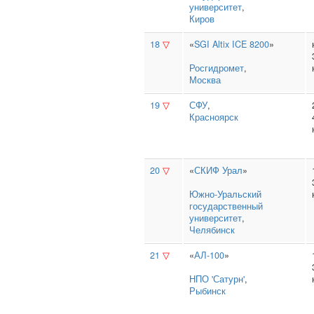
университет
,
Киров
18
▽
«
SGI Altix ICE 8200
»
Росгидромет
,
Москва
19
▽
СФУ
,
Красноярск
20
▽
«
СКИФ Урал
»
Южно‑Уральский
государственный
университет
,
Челябинск
21
▽
«
АЛ-100
»
НПО 'Сатурн'
,
Рыбинск