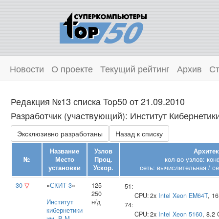
Новости
О проекте
Текущий рейтинг
Архив
Ст
Редакция №13 списка Top50 от 21.09.2010
Разработчик (участвующий): Институт Кибернетик
Эксклюзивно разработаны
Назад к списку
Название
Узлов
Архитек
№
Место
Проц.
кол-во узлов: кон
установки
Ускор.
сеть: вычислительная / се
30
▽
«
СКИТ-3
»
125
51:
250
CPU:
2x
Intel
Xeon EM64T
, 1
Институт
н/д
74:
кибернетики
CPU:
2x
Intel
Xeon 5160
, 8.2
им. В.М.