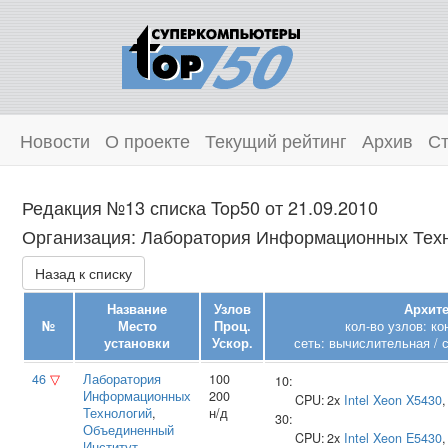
Новости
О проекте
Текущий рейтинг
Архив
Ст
Редакция №13 списка Top50 от 21.09.2010
Организация: Лаборатория Информационных Техно
Назад к списку
Название
Узлов
Архите
№
Место
Проц.
кол-во узлов: к
установки
Ускор.
сеть: вычислительная / 
46
▽
Лаборатория
100
10:
Информационных
200
CPU:
2x
Intel
Xeon X5430
Технологий
,
н/д
30:
Объединенный
CPU:
2x
Intel
Xeon E5430
Институт