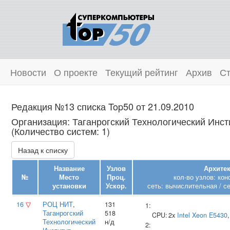
Новости
О проекте
Текущий рейтинг
Архив
Ст
Редакция №13 списка Top50 от 21.09.2010
Организация: Таганрогский Технологический Инс
(Количество систем: 1)
Назад к списку
Название
Узлов
Архитек
№
Место
Проц.
кол-во узлов: ко
установки
Ускор.
сеть: вычислительная / с
16
▽
РОЦ НИТ
,
131
1:
Таганрогский
518
CPU:
2x
Intel
Xeon E5430
Технологический
н/д
2: