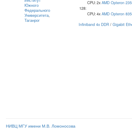
Институт
CPU:
2x
AMD
Opteron 235
Южного
128:
Федерального
CPU:
4x
AMD
Opteron 835
Университета
,
Таганрог
Infiniband 4x DDR
/
Gigabit Eth
НИВЦ МГУ имени М.В. Ломоносова