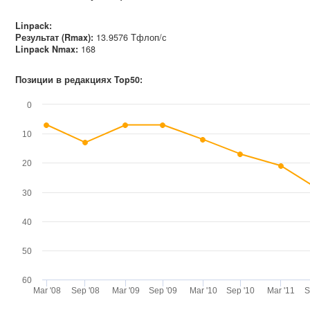
Linpack:
Результат (Rmax):
13.9576 Тфлоп/с
Linpack Nmax
:
168
Позиции в редакциях Top50:
0
10
20
30
40
50
60
Mar '08
Sep '08
Mar '09
Sep '09
Mar '10
Sep '10
Mar '11
S