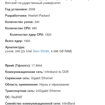
Вятский государственный университет
Год установки:
2008
Разработчики:
Hewlett‑Packard
Количество узлов:
240
Количество CPU:
480
Количество ядер CPU:
1920
Всего ядер:
1920
Архитектура:
узлов: 240 [2x Intel
Xeon E5345
, 4.096 GB RAM]
Rpeak (Тфлоп/с)
:
17.8944
Коммуникационная сеть
:
Infiniband 4x DDR
Сервисная сеть
:
Gigabit Ethernet
Область применения
:
Наука и образование
Транспортная сеть
:
2xGigabit Ethernet
ОС
:
RedHAT
Семейство коммуникационной сети
:
InfiniBand