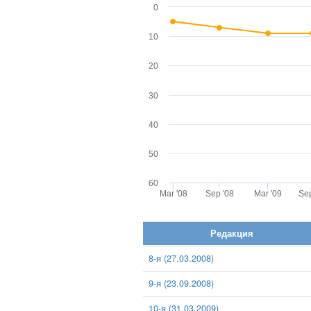
0
10
20
30
40
50
60
Mar '08
Sep '08
Mar '09
Sep
Редакция
8-я (27.03.2008)
9-я (23.09.2008)
10-я (31.03.2009)