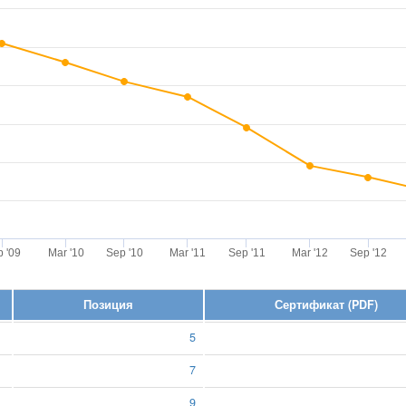
 '09
Mar '10
Sep '10
Mar '11
Sep '11
Mar '12
Sep '12
Позиция
Сертификат (PDF)
5
7
9