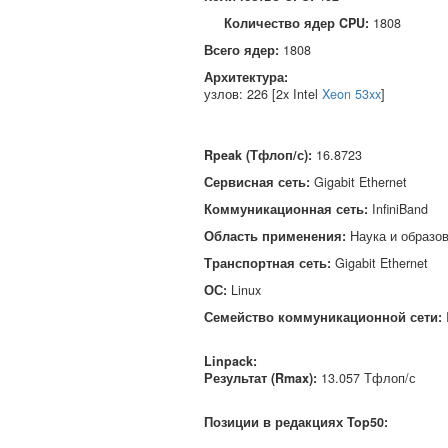
Количество ядер CPU:
1808
Всего ядер:
1808
Архитектура:
узлов: 226 [2x Intel
Xeon 53xx
]
Rpeak (Тфлоп/с)
:
16.8723
Сервисная сеть
:
Gigabit Ethernet
Коммуникационная сеть
:
InfiniBand
Область применения
:
Наука и образо
Транспортная сеть
:
Gigabit Ethernet
ОС
:
Linux
Семейство коммуникационной сети
:
Linpack:
Результат (Rmax):
13.057 Тфлоп/с
Позиции в редакциях Top50: