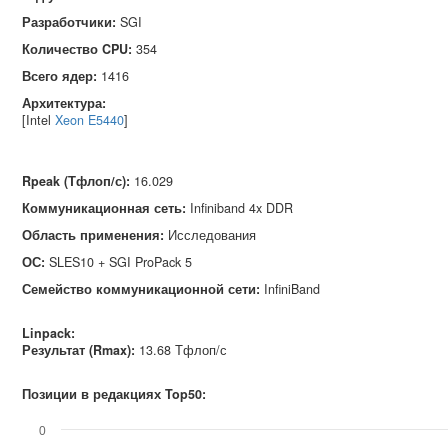
Разработчики:
SGI
Количество CPU:
354
Всего ядер:
1416
Архитектура:
[Intel
Xeon E5440
]
Rpeak (Тфлоп/с)
:
16.029
Коммуникационная сеть
:
Infiniband 4x DDR
Область применения
:
Исследования
ОС
:
SLES10 + SGI ProPack 5
Семейство коммуникационной сети
:
InfiniBand
Linpack:
Результат (Rmax):
13.68 Тфлоп/с
Позиции в редакциях Top50:
0