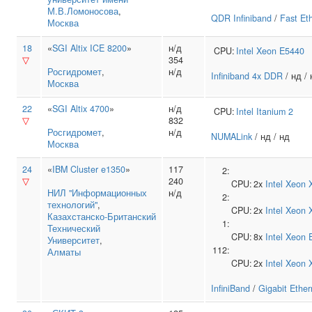
М.В.Ломоносова
,
QDR Infiniband
/
Fast Et
Москва
18
«
SGI Altix ICE 8200
»
н/д
CPU:
Intel
Xeon E5440
▽
354
Росгидромет
,
н/д
Infiniband 4x DDR
/ нд / 
Москва
22
«
SGI Altix 4700
»
н/д
CPU:
Intel
Itanium 2
▽
832
Росгидромет
,
н/д
NUMALink
/ нд / нд
Москва
24
«
IBM Cluster e1350
»
117
2:
▽
240
CPU:
2x
Intel
Xeon 
НИЛ "Информационных
н/д
2:
технологий"
,
CPU:
2x
Intel
Xeon 
Казахстанско‑Британский
1:
Технический
CPU:
8x
Intel
Xeon 
Университет
,
112:
Алматы
CPU:
2x
Intel
Xeon 
InfiniBand
/
Gigabit Ether