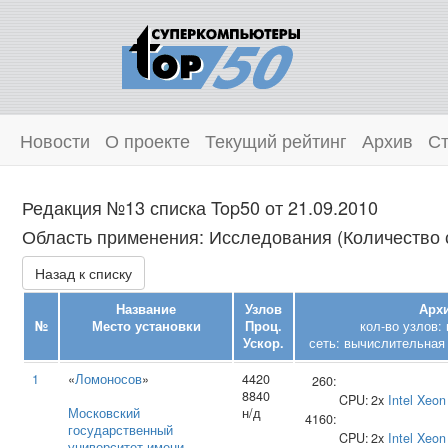
Новости
О проекте
Текущий рейтинг
Архив
Ст
Редакция №13 списка Top50 от 21.09.2010
Область применения: Исследования (Количество с
Назад к списку
Название
Узлов
Архи
№
Место установки
Проц.
кол-во узлов:
Ускор.
сеть: вычислительная 
1
«
Ломоносов
»
4420
260:
8840
CPU:
2x
Intel
Xeon
Московский
н/д
4160:
государственный
CPU:
2x
Intel
Xeon
университет имени