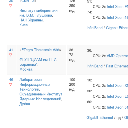
30
«
СКИТ-3
»
125
51:
▽
250
CPU:
2x
Intel
Xeon E
Институт кибернетики
н/д
74:
им. В.М. Глушкова
,
CPU:
2x
Intel
Xeon 5
НАН Украины
,
Киев
InfiniBand
/
Gigabit Ether
41
«
ETegro Therascale A36
»
36
36:
▽
72
CPU:
2x
AMD
Optero
ФГУП 'ЦИАМ им П. И.
н/д
Баранова'
,
InfiniBand
/
Fast Ethernet
Москва
46
Лаборатория
100
10:
▽
Информационных
200
CPU:
2x
Intel
Xeon X
Технологий
,
н/д
30:
Объединенный Институт
CPU:
2x
Intel
Xeon E
Ядерных Исследований
,
60:
Дубна
CPU:
2x
Intel
Xeon 5
Gigabit Ethernet
/ нд /
Gi