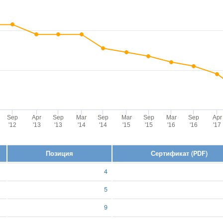
Sep
Apr
Sep
Mar
Sep
Mar
Sep
Mar
Sep
Apr
'12
'13
'13
'14
'14
'15
'15
'16
'16
'17
Позиция
Сертификат (PDF)
4
5
9