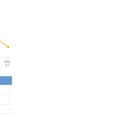
Sep
'17
-
-
-