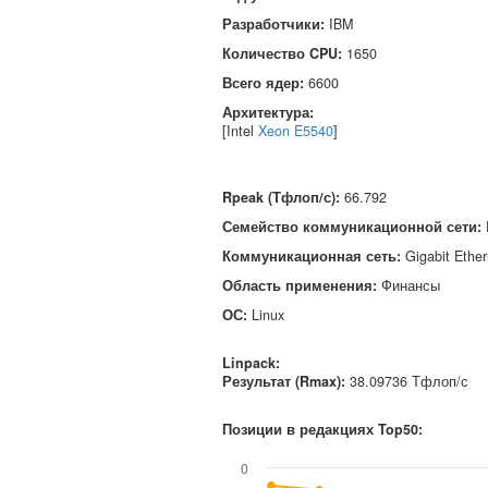
Разработчики:
IBM
Количество CPU:
1650
Всего ядер:
6600
Архитектура:
[Intel
Xeon E5540
]
Rpeak (Тфлоп/с)
:
66.792
Семейство коммуникационной сети
:
Коммуникационная сеть
:
Gigabit Ether
Область применения
:
Финансы
ОС
:
Linux
Linpack:
Результат (Rmax):
38.09736 Тфлоп/с
Позиции в редакциях Top50:
0