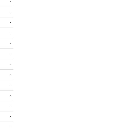
-
-
-
-
-
-
-
-
-
-
-
-
-