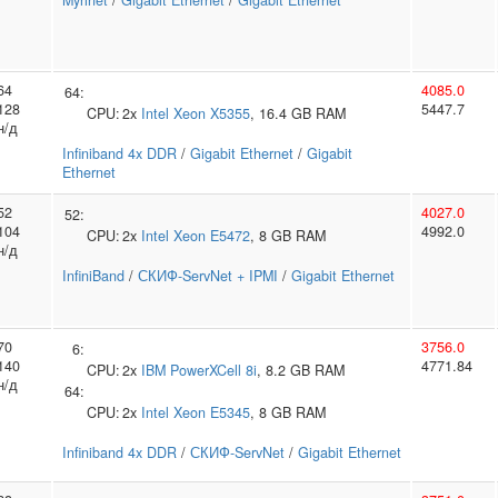
Myrinet
/
Gigabit Ethernet
/
Gigabit Ethernet
64
4085.0
64:
128
5447.7
CPU:
2x
Intel
Xeon X5355
, 16.4 GB RAM
н/д
Infiniband 4x DDR
/
Gigabit Ethernet
/
Gigabit
Ethernet
52
4027.0
52:
104
4992.0
CPU:
2x
Intel
Xeon E5472
, 8 GB RAM
н/д
InfiniBand
/
СКИФ-ServNet + IPMI
/
Gigabit Ethernet
70
3756.0
6:
140
4771.84
CPU:
2x
IBM
PowerXCell 8i
, 8.2 GB RAM
н/д
64:
CPU:
2x
Intel
Xeon E5345
, 8 GB RAM
Infiniband 4x DDR
/
СКИФ-ServNet
/
Gigabit Ethernet