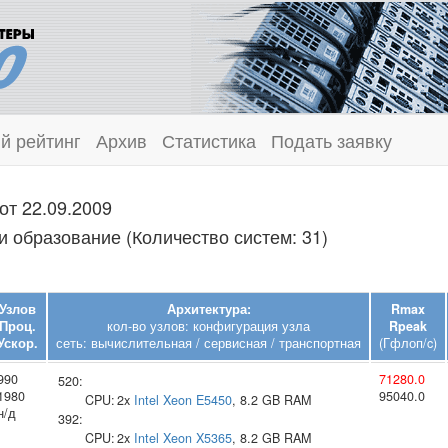
й рейтинг
Архив
Статистика
Подать заявку
от 22.09.2009
и образование (Количество систем: 31)
Узлов
Архитектура:
Rmax
Проц.
кол-во узлов: конфигурация узла
Rpeak
Ускор.
сеть: вычислительная / сервисная / транспортная
(Гфлоп/c)
990
71280.0
520:
1980
95040.0
CPU:
2x
Intel
Xeon E5450
, 8.2 GB RAM
н/д
392:
CPU:
2x
Intel
Xeon X5365
, 8.2 GB RAM