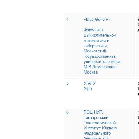
4
«
Blue Gene/P
»
Факультет
Вычислительной
математики и
кибернетики
,
Московский
государственный
университет имени
М.В.Ломоносова
,
Москва
5
УГАТУ
,
Уфа
6
РОЦ НИТ
,
Таганрогский
Технологический
Институт Южного
Федерального
Университета
,