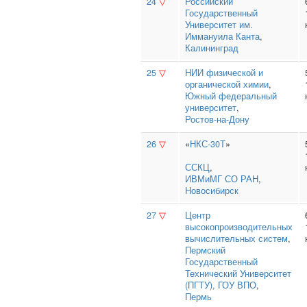
24
▽
Российский
Государственный
Университет им.
Иммануила Канта
,
Калининград
25
▽
НИИ физической и
органической химии
,
Южный федеральный
университет
,
Ростов-на-Дону
26
▽
«
НКС-30Т
»
ССКЦ
,
ИВМиМГ СО РАН
,
Новосибирск
27
▽
Центр
высокопроизводительных
вычислительных систем
,
Пермский
Государственный
Технический Университет
(ПГТУ), ГОУ ВПО
,
Пермь