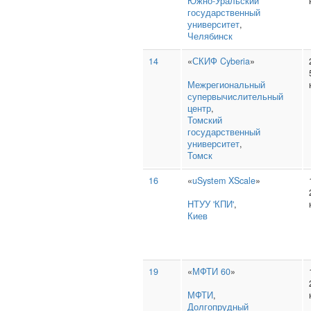
Южно‑Уральский
государственный
университет
,
Челябинск
14
«
СКИФ Cyberia
»
Межрегиональный
супервычислительный
центр
,
Томский
государственный
университет
,
Томск
16
«
uSystem XScale
»
НТУУ 'КПИ'
,
Киев
19
«
МФТИ 60
»
МФТИ
,
Долгопрудный