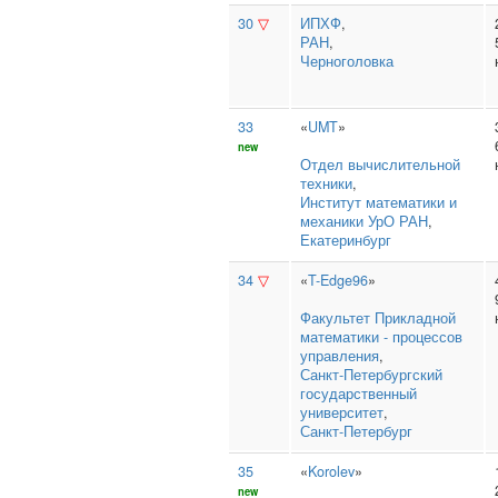
30
▽
ИПХФ
,
РАН
,
Черноголовка
33
«
UMT
»
new
Отдел вычислительной
техники
,
Институт математики и
механики УрО РАН
,
Екатеринбург
34
▽
«
T-Edge96
»
Факультет Прикладной
математики ‑ процессов
управления
,
Санкт‑Петербургский
государственный
университет
,
Санкт-Петербург
35
«
Korolev
»
new