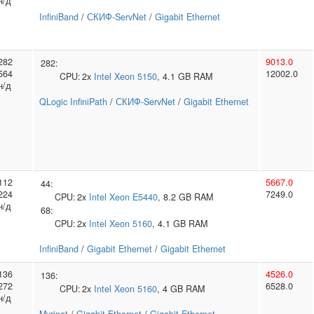
н/д
InfiniBand
/
СКИФ-ServNet
/
Gigabit Ethernet
282
9013.0
282:
564
12002.0
CPU:
2x
Intel
Xeon 5150
, 4.1 GB RAM
н/д
QLogic InfiniPath
/
СКИФ-ServNet
/
Gigabit Ethernet
112
5667.0
44:
224
7249.0
CPU:
2x
Intel
Xeon E5440
, 8.2 GB RAM
н/д
68:
CPU:
2x
Intel
Xeon 5160
, 4.1 GB RAM
InfiniBand
/
Gigabit Ethernet
/
Gigabit Ethernet
136
4526.0
136:
272
6528.0
CPU:
2x
Intel
Xeon 5160
, 4 GB RAM
н/д