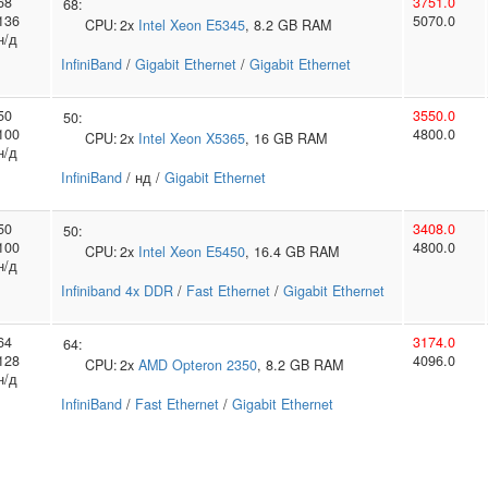
68
3751.0
68:
136
5070.0
CPU:
2x
Intel
Xeon E5345
, 8.2 GB RAM
н/д
InfiniBand
/
Gigabit Ethernet
/
Gigabit Ethernet
50
3550.0
50:
100
4800.0
CPU:
2x
Intel
Xeon X5365
, 16 GB RAM
н/д
InfiniBand
/ нд /
Gigabit Ethernet
50
3408.0
50:
100
4800.0
CPU:
2x
Intel
Xeon E5450
, 16.4 GB RAM
н/д
Infiniband 4x DDR
/
Fast Ethernet
/
Gigabit Ethernet
64
3174.0
64:
128
4096.0
CPU:
2x
AMD
Opteron 2350
, 8.2 GB RAM
н/д
InfiniBand
/
Fast Ethernet
/
Gigabit Ethernet