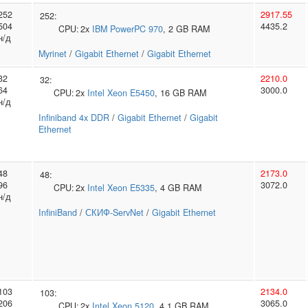
252
2917.55
252:
504
4435.2
CPU:
2x
IBM
PowerPC 970
, 2 GB RAM
н/д
Myrinet
/
Gigabit Ethernet
/
Gigabit Ethernet
32
2210.0
32:
64
3000.0
CPU:
2x
Intel
Xeon E5450
, 16 GB RAM
н/д
Infiniband 4x DDR
/
Gigabit Ethernet
/
Gigabit
Ethernet
48
2173.0
48:
96
3072.0
CPU:
2x
Intel
Xeon E5335
, 4 GB RAM
н/д
InfiniBand
/
СКИФ-ServNet
/
Gigabit Ethernet
103
2134.0
103:
206
3065.0
CPU:
2x
Intel
Xeon 5120
, 4.1 GB RAM