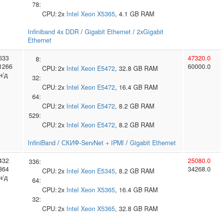
78:
CPU:
2x
Intel
Xeon X5365
, 4.1 GB RAM
Infiniband 4x DDR
/
Gigabit Ethernet
/
2xGigabit
Ethernet
633
47320.0
8:
1266
60000.0
CPU:
2x
Intel
Xeon E5472
, 32.8 GB RAM
н/д
32:
CPU:
2x
Intel
Xeon E5472
, 16.4 GB RAM
64:
CPU:
2x
Intel
Xeon E5472
, 8.2 GB RAM
529:
CPU:
2x
Intel
Xeon E5472
, 8.2 GB RAM
InfiniBand
/
СКИФ-ServNet + IPMI
/
Gigabit Ethernet
432
25080.0
336:
864
34268.0
CPU:
2x
Intel
Xeon E5345
, 8.2 GB RAM
н/д
64:
CPU:
2x
Intel
Xeon X5365
, 16.4 GB RAM
32:
CPU:
2x
Intel
Xeon X5365
, 32.8 GB RAM