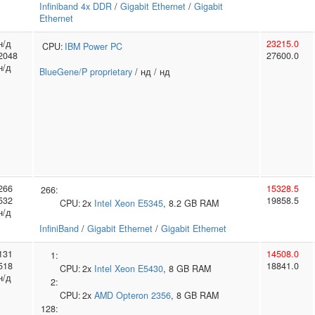
Infiniband 4x DDR
/
Gigabit Ethernet
/
Gigabit
Ethernet
н/д
23215.0
CPU:
IBM
Power PC
2048
27600.0
н/д
BlueGene/P proprietary
/ нд / нд
266
15328.5
266:
532
19858.5
CPU:
2x
Intel
Xeon E5345
, 8.2 GB RAM
н/д
InfiniBand
/
Gigabit Ethernet
/
Gigabit Ethernet
131
14508.0
1:
518
18841.0
CPU:
2x
Intel
Xeon E5430
, 8 GB RAM
н/д
2:
CPU:
2x
AMD
Opteron 2356
, 8 GB RAM
128: