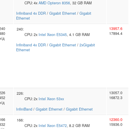
CPU:
4x
AMD
Opteron 8356
, 32 GB RAM
Infiniband 4x DDR
/
Gigabit Ethernet
/
Gigabit
Ethernet
240
13957.6
240:
480
17894.4
CPU:
2x
Intel
Xeon E5345
, 4.1 GB RAM
н/д
Infiniband 4x DDR
/
Gigabit Ethernet
/
2xGigabit
Ethernet
226
13057.0
226:
452
16872.3
CPU:
2x
Intel
Xeon 53xx
н/д
InfiniBand
/
Gigabit Ethernet
/
Gigabit Ethernet
166
12360.0
166:
332
15936.0
CPU:
2x
Intel
Xeon E5472
, 8.2 GB RAM