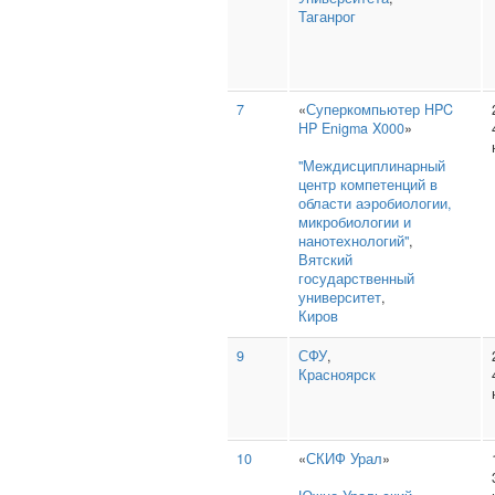
Таганрог
7
«
Суперкомпьютер HPC
HP Enigma X000
»
"Междисциплинарный
центр компетенций в
области аэробиологии,
микробиологии и
нанотехнологий"
,
Вятский
государственный
университет
,
Киров
9
СФУ
,
Красноярск
10
«
СКИФ Урал
»