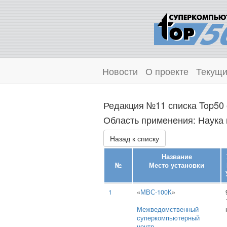
Новости
О проекте
Текущи
Редакция №11 списка Top50 
Область применения: Наука 
Назад к списку
Название
№
Место установки
1
«
МВС-100К
»
Межведомственный
суперкомпьютерный
центр
,