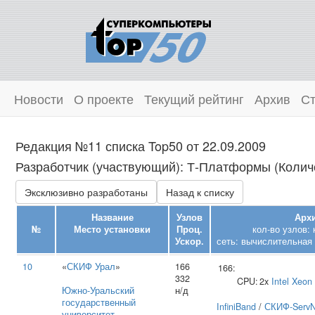
Новости
О проекте
Текущий рейтинг
Архив
Ст
Редакция №11 списка Top50 от 22.09.2009
Разработчик (участвующий): Т‑Платформы (Количе
Эксклюзивно разработаны
Назад к списку
Название
Узлов
Архи
№
Место установки
Проц.
кол-во узлов:
Ускор.
сеть: вычислительная 
10
«
СКИФ Урал
»
166
166:
332
CPU:
2x
Intel
Xeon
Южно‑Уральский
н/д
государственный
InfiniBand
/
СКИФ-ServN
университет
,