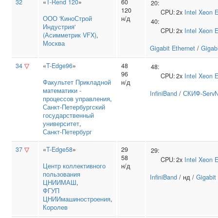
32
«
T-Rend 120
»
60
20:
120
CPU:
2x
Intel
Xeon 
ООО 'КиноСтрой
н/д
40:
Индустрия'
CPU:
2x
Intel
Xeon 
(Асимметрик VFX)
,
Москва
Gigabit Ethernet
/
Gigabi
34
▽
«
T-Edge96
»
48
48:
96
CPU:
2x
Intel
Xeon 
Факультет Прикладной
н/д
математики ‑
InfiniBand
/
СКИФ-ServN
процессов управления
,
Санкт‑Петербургский
государственный
университет
,
Санкт-Петербург
37
▽
«
T-Edge58
»
29
29:
58
CPU:
2x
Intel
Xeon 
Центр коллективного
н/д
пользования
InfiniBand
/ нд /
Gigabit
ЦНИИМАШ
,
ФГУП
ЦНИИмашиностроения
,
Королев