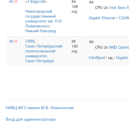
45
▽
«
T-Edge128
»
64
64:
128
CPU:
2x
Intel
Xeon 
Нижегородский
н/д
государственный
Gigabit Ethernet
/
СКИФ
университет им. Н.И.
Лобачевского
,
Нижний Новгород
49
▽
ГИВК
,
65
65:
Санкт‑Петербургский
130
CPU:
2x
AMD
Opter
политехнический
н/д
университет
,
InfiniBand
/ нд /
Gigabit
Санкт-Петербург
НИВЦ МГУ имени М.В. Ломоносова
Вход для администратора