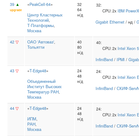
39
▲
«
PeakCell-64
»
32
32:
64
upgrade
CPU:
2x
IBM
PowerXC
Центр Кластерных
н/д
Технологий
,
Gigabit Ethernet
/ нд /
G
Т‑Платформы
,
Москва
42
▽
ОАО 'Автоваз'
,
40
40:
Тольятти
80
CPU:
2x
Intel
Xeon 
н/д
InfiniBand
/
IPMI
/
Gigab
43
▽
«
T-Edge48
»
24
24:
48
CPU:
2x
Intel
Xeon 
Объединенный
н/д
Институт Высоких
InfiniBand
/
СКИФ-ServN
Температур РАН
,
Москва
44
▽
«
T-Edge48
»
24
24:
48
CPU:
2x
Intel
Xeon 
ИПМ
,
н/д
РАН
,
InfiniBand
/
СКИФ-ServN
Москва