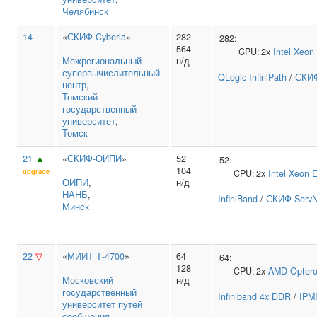
Челябинск
14
«
СКИФ Cyberia
»
282
282:
564
CPU:
2x
Intel
Xeon
Межрегиональный
н/д
супервычислительный
QLogic InfiniPath
/
СКИФ
центр
,
Томский
государственный
университет
,
Томск
21
▲
«
СКИФ-ОИПИ
»
52
52:
104
upgrade
CPU:
2x
Intel
Xeon 
ОИПИ
,
н/д
НАНБ
,
InfiniBand
/
СКИФ-ServN
Минск
22
▽
«
МИИТ Т-4700
»
64
64:
128
CPU:
2x
AMD
Opter
Московский
н/д
государственный
Infiniband 4x DDR
/
IPM
университет путей
сообщения
,