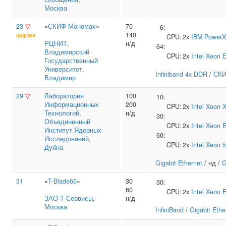
Москва
23
▽
«
СКИФ Мономах
»
70
6:
140
upgrade
CPU:
2x
IBM
PowerXC
РЦНИТ
,
н/д
64:
Владимирский
CPU:
2x
Intel
Xeon 
Государственный
Университет
,
Infiniband 4x DDR
/
СКИ
Владимир
29
▽
Лаборатория
100
10:
Информационных
200
CPU:
2x
Intel
Xeon 
Технологий
,
н/д
30:
Объединенный
CPU:
2x
Intel
Xeon 
Институт Ядерных
60:
Исследований
,
CPU:
2x
Intel
Xeon 
Дубна
Gigabit Ethernet
/ нд /
G
31
«
T-Blade60
»
30
30:
60
CPU:
2x
Intel
Xeon 
ЗАО Т‑Сервисы
,
н/д
Москва
InfiniBand
/
Gigabit Ethe