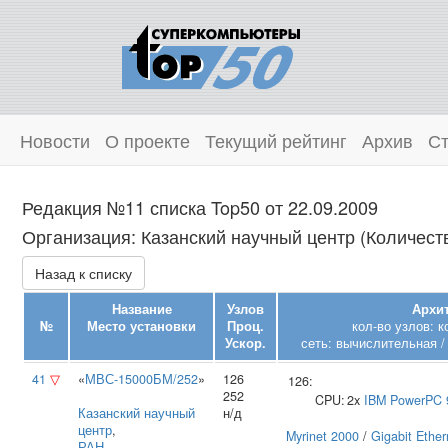
Новости
О проекте
Текущий рейтинг
Архив
Ст
Редакция №11 списка Top50 от 22.09.2009
Организация: Казанский научный центр (Количеств
Назад к списку
Название
Узлов
Архит
№
Место установки
Проц.
кол-во узлов: 
Ускор.
сеть: вычислительная /
41
▽
«
МВС-15000БМ/252
»
126
126:
252
CPU:
2x
IBM
PowerPC 
Казанский научный
н/д
центр
,
Myrinet 2000
/
Gigabit Ether
РАН
,