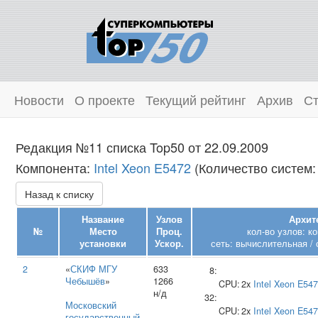
Новости
О проекте
Текущий рейтинг
Архив
Ст
Редакция №11 списка Top50 от 22.09.2009
Компонента:
Intel Xeon E5472
(Количество систем:
Назад к списку
Название
Узлов
Архит
№
Место
Проц.
кол-во узлов: к
установки
Ускор.
сеть: вычислительная / 
2
«
СКИФ МГУ
633
8:
Чебышёв
»
1266
CPU:
2x
Intel
Xeon E54
н/д
32:
Московский
CPU:
2x
Intel
Xeon E54
государственный