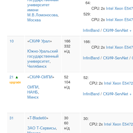
64:
университет
CPU:
2x
Intel
Xeon E54
имени
529:
М.В.Ломоносова
,
CPU:
2x
Intel
Xeon E54
Москва
InfiniBand
/
СКИФ-ServNet + 
10
«
СКИФ Урал
»
166
166:
332
CPU:
2x
Intel
Xeon E54
Южно‑Уральский
н/д
государственный
InfiniBand
/
СКИФ-ServNet
/
университет
,
Челябинск
21
▲
«
СКИФ-ОИПИ
»
52
52:
104
upgrade
CPU:
2x
Intel
Xeon E5472
ОИПИ
,
н/д
НАНБ
,
InfiniBand
/
СКИФ-ServNet + 
Минск
31
«
T-Blade60
»
30
30:
60
CPU:
2x
Intel
Xeon E5472
ЗАО Т‑Сервисы
,
н/д