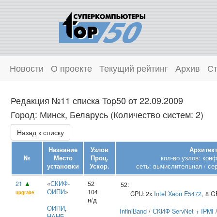
Новости
О проекте
Текущий рейтинг
Архив
Ст
Редакция №11 списка Top50 от 22.09.2009
Город: Минск, Беларусь (Количество систем: 2)
Назад к списку
Название
Узлов
Архитект
№
Место
Проц.
кол-во узлов: кон
установки
Ускор.
сеть: вычислительная / се
21
▲
«
СКИФ-
52
52:
ОИПИ
»
104
upgrade
CPU:
2x
Intel
Xeon E5472
, 8 
н/д
ОИПИ
,
InfiniBand
/
СКИФ-ServNet + IPMI
НАНБ
,