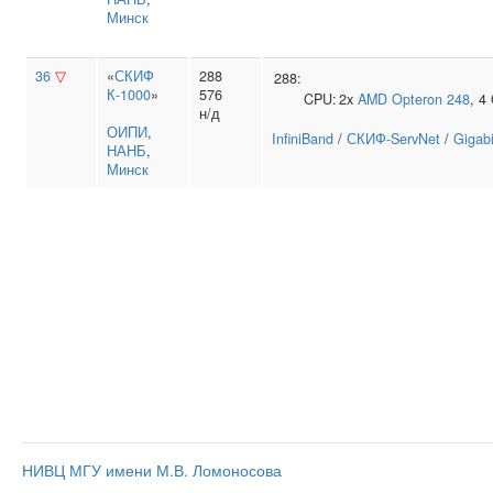
Минск
36
▽
«
СКИФ
288
288:
К-1000
»
576
CPU:
2x
AMD
Opteron 248
, 4
н/д
ОИПИ
,
InfiniBand
/
СКИФ-ServNet
/
Gigabi
НАНБ
,
Минск
НИВЦ МГУ имени М.В. Ломоносова