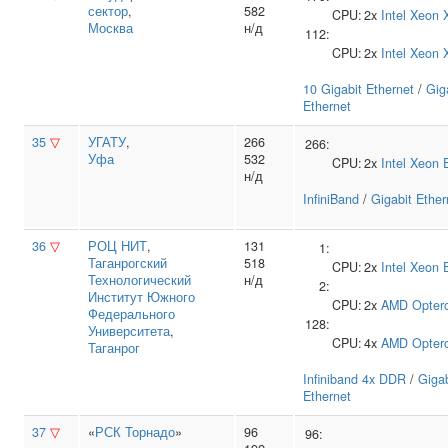
сектор
,
582
CPU:
2x
Intel
Xeon 
Москва
н/д
112:
CPU:
2x
Intel
Xeon 
10 Gigabit Ethernet
/
Gig
Ethernet
35
▽
УГАТУ
,
266
266:
Уфа
532
CPU:
2x
Intel
Xeon 
н/д
InfiniBand
/
Gigabit Ether
36
▽
РОЦ НИТ
,
131
1:
Таганрогский
518
CPU:
2x
Intel
Xeon 
Технологический
н/д
2:
Институт Южного
CPU:
2x
AMD
Opter
Федерального
128:
Университета
,
CPU:
4x
AMD
Opter
Таганрог
Infiniband 4x DDR
/
Gigab
Ethernet
37
▽
«
РСК Торнадо
»
96
96: