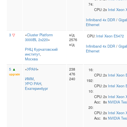
74:
CPU:
2x
Intel
Xeon 
Infiniband 4x DDR
/
Gigab
Ethernet
3
▽
«
Cluster Platform
н/д
CPU:
Intel
Xeon E5472
3000BL 2x220
»
2576
н/д
Infiniband 4x DDR
/
Gigab
РНЦ Курчатовский
Ethernet
институт
,
Москва
5
▲
«
УРАН
»
238
16:
476
upgrade
CPU:
2x
Intel
Xeon 
ИММ
,
240
192:
УРО РАН
,
CPU:
2x
Intel
Xeon 
Екатеринбург
10:
CPU:
2x
Intel
Xeon 
Acc:
8x
NVIDIA
Tes
20:
CPU:
2x
Intel
Xeon 
Acc:
8x
NVIDIA
Tes