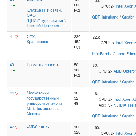
100:
200
new
CPU:
2x
Intel
Xeon 
Служба IT и связи
,
н/д
ОАО
QDR Infiniband
/
Gigabit
"ЦНИИ"Буревестник"
,
Нижний Новгород
41
▽
СФУ
,
226
226:
Красноярск
452
CPU:
2x
Intel
Xeon 
н/д
InfiniBand
/
Gigabit Ether
43
Промышленность
50
50:
100
new
CPU:
2x
AMD
Optero
н/д
QDR Infiniband
/
Gigabit
44
▽
Московский
16
16:
государственный
32
CPU:
2x
Intel
Xeon X
университет имени
48
Acc:
3x
NVIDIA
Tesl
М.В.Ломоносова
,
Москва
QDR Infiniband
/
Gigabit
47
▽
«
МВС-100К
»
160
160:
320
CPU:
2x
Intel
Xeon 