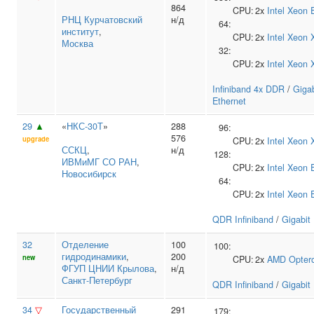
864
CPU:
2x
Intel
Xeon 
РНЦ Курчатовский
н/д
64:
институт
,
CPU:
2x
Intel
Xeon 
Москва
32:
CPU:
2x
Intel
Xeon 
Infiniband 4x DDR
/
Gigab
Ethernet
29
▲
«
НКС-30Т
»
288
96:
576
upgrade
CPU:
2x
Intel
Xeon 
ССКЦ
,
н/д
128:
ИВМиМГ СО РАН
,
CPU:
2x
Intel
Xeon 
Новосибирск
64:
CPU:
2x
Intel
Xeon 
QDR Infiniband
/
Gigabit
32
Отделение
100
100:
гидродинамики
,
200
new
CPU:
2x
AMD
Opter
ФГУП ЦНИИ Крылова
,
н/д
Санкт-Петербург
QDR Infiniband
/
Gigabit
34
▽
Государственный
291
179: