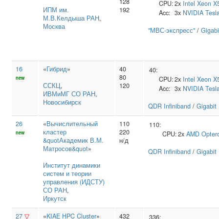
128
CPU:
2x
Intel
Xeon X
ИПМ им.
192
Acc:
3x
NVIDIA
Tesl
М.В.Келдыша РАН
,
Москва
"МВС-экспресс"
/
Gigabi
16
«
Гибрид
»
40
40:
80
new
CPU:
2x
Intel
Xeon X
ССКЦ
,
120
Acc:
3x
NVIDIA
Tesl
ИВМиМГ СО РАН
,
Новосибирск
QDR Infiniband
/
Gigabit
26
«
Вычислительный
110
110:
кластер
220
new
CPU:
2x
AMD
Opter
&quotАкадемик В.М.
н/д
Матросов&quot
»
QDR Infiniband
/
Gigabit
Институт динамики
систем и теории
управления (ИДСТУ)
СО РАН
,
Иркутск
27
▽
«
KIAE HPC Cluster
»
432
336: