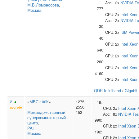
Acc:
2x
NVIDIA
Te
М.В.Ломоносова
,
777:
Москва
CPU:
2x
Intel
Xeon
Acc:
2x
NVIDIA
Te
30:
CPU:
2x
IBM
Power
40:
CPU:
2x
Intel
Xeon
640:
CPU:
2x
Intel
Xeon
260:
CPU:
2x
Intel
Xeon
4160:
CPU:
2x
Intel
Xeon
QDR Infiniband
/
Gigabit
2
▲
«
МВС-100К
»
1275
19:
2550
upgrade
CPU:
2x
Intel
Xeon 
Межведомственный
152
Acc:
8x
NVIDIA
Tes
суперкомпьютерный
990:
центр
,
CPU:
2x
Intel
Xeon 
РАН
,
192:
Москва
CPU:
2x
Intel
Xeon 