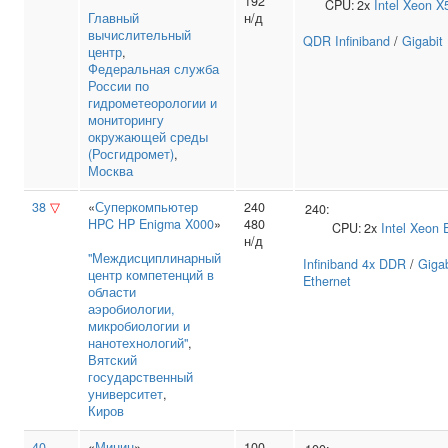
192
CPU:
2x
Intel
Xeon X
Главный
н/д
вычислительный
QDR Infiniband
/
Gigabit
центр
,
Федеральная служба
России по
гидрометеорологии и
мониторингу
окружающей среды
(Росгидромет)
,
Москва
38
▽
«
Суперкомпьютер
240
240:
HPC HP Enigma X000
»
480
CPU:
2x
Intel
Xeon 
н/д
"Междисциплинарный
Infiniband 4x DDR
/
Gigab
центр компетенций в
Ethernet
области
аэробиологии,
микробиологии и
нанотехнологий"
,
Вятский
государственный
университет
,
Киров
40
«
Минин
»
100