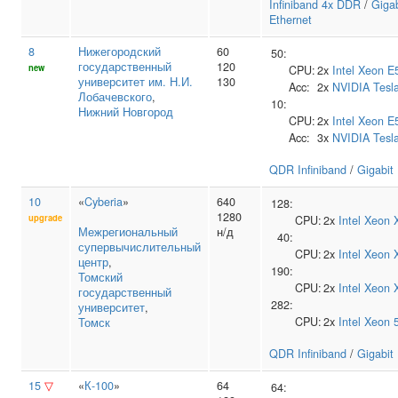
Infiniband 4x DDR
/
Gigab
Ethernet
8
Нижегородский
60
50:
государственный
120
new
CPU:
2x
Intel
Xeon E
университет им. Н.И.
130
Acc:
2x
NVIDIA
Tesl
Лобачевского
,
10:
Нижний Новгород
CPU:
2x
Intel
Xeon E
Acc:
3x
NVIDIA
Tesl
QDR Infiniband
/
Gigabit
10
«
Cyberia
»
640
128:
1280
upgrade
CPU:
2x
Intel
Xeon 
Межрегиональный
н/д
40:
супервычислительный
CPU:
2x
Intel
Xeon 
центр
,
190:
Томский
CPU:
2x
Intel
Xeon 
государственный
282:
университет
,
CPU:
2x
Intel
Xeon 
Томск
QDR Infiniband
/
Gigabit
15
▽
«
К-100
»
64
64: