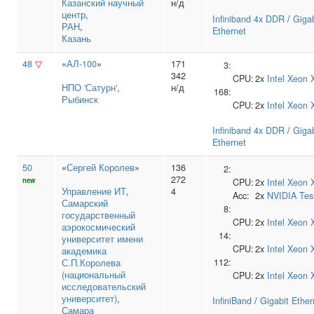
Казанский научный
н/д
центр
,
Infiniband 4x DDR
/
Gigab
РАН
,
Ethernet
Казань
48
▽
«
АЛ-100
»
171
3:
342
CPU:
2x
Intel
Xeon 
НПО 'Сатурн'
,
н/д
168:
Рыбинск
CPU:
2x
Intel
Xeon 
Infiniband 4x DDR
/
Gigab
Ethernet
50
«
Сергей Королев
»
136
2:
272
new
CPU:
2x
Intel
Xeon 
Управление ИТ
,
4
Acc:
2x
NVIDIA
Tes
Самарский
8:
государственный
CPU:
2x
Intel
Xeon 
аэрокосмический
14:
университет имени
CPU:
2x
Intel
Xeon 
академика
112:
С.П.Королева
(национальный
CPU:
2x
Intel
Xeon 
исследовательский
университет)
,
InfiniBand
/
Gigabit Ether
Самара