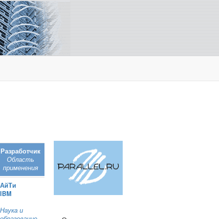
Разработчик
Область
применения
АйТи
IBM
Наука и
образование