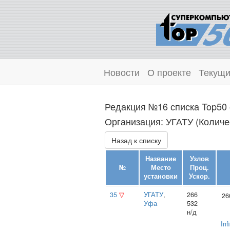
Новости
О проекте
Текущи
Редакция №16 списка Top50 
Организация: УГАТУ (Количес
Назад к списку
Название
Узлов
№
Место
Проц.
установки
Ускор.
35
▽
УГАТУ
,
266
26
Уфа
532
н/д
Inf