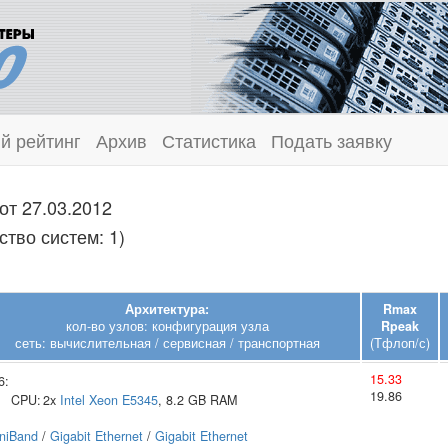
й рейтинг
Архив
Статистика
Подать заявку
от 27.03.2012
тво систем: 1)
Архитектура:
Rmax
кол-во узлов: конфигурация узла
Rpeak
сеть: вычислительная / сервисная / транспортная
(Тфлоп/с)
15.33
6:
19.86
CPU:
2x
Intel
Xeon E5345
, 8.2 GB RAM
iniBand
/
Gigabit Ethernet
/
Gigabit Ethernet