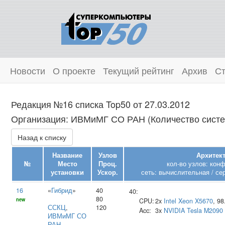
Новости
О проекте
Текущий рейтинг
Архив
Ст
Редакция №16 списка Top50 от 27.03.2012
Организация: ИВМиМГ СО РАН (Количество систе
Назад к списку
Название
Узлов
Архитект
№
Место
Проц.
кол-во узлов: кон
установки
Ускор.
сеть: вычислительная / се
16
«
Гибрид
»
40
40:
80
new
CPU:
2x
Intel
Xeon X5670
, 9
ССКЦ
,
120
Acc:
3x
NVIDIA
Tesla M2090
ИВМиМГ СО
РАН
,