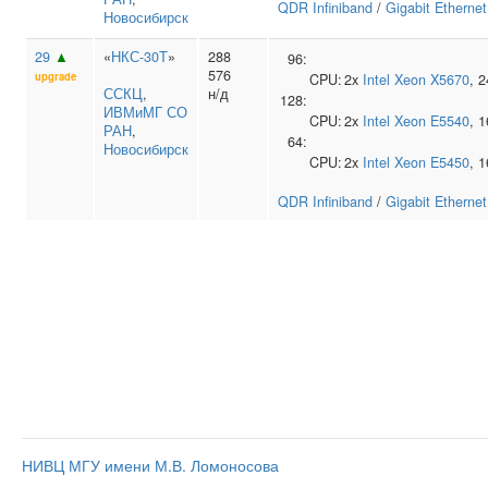
QDR Infiniband
/
Gigabit Ethernet
Новосибирск
29
▲
«
НКС-30Т
»
288
96:
576
upgrade
CPU:
2x
Intel
Xeon X5670
, 
ССКЦ
,
н/д
128:
ИВМиМГ СО
CPU:
2x
Intel
Xeon E5540
, 
РАН
,
64:
Новосибирск
CPU:
2x
Intel
Xeon E5450
, 
QDR Infiniband
/
Gigabit Ethernet
НИВЦ МГУ имени М.В. Ломоносова