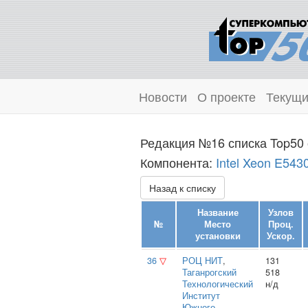
Новости
О проекте
Текущи
Редакция №16 списка Top50 
Компонента:
Intel Xeon E543
Назад к списку
Название
Узлов
№
Место
Проц.
установки
Ускор.
36
▽
РОЦ НИТ
,
131
Таганрогский
518
Технологический
н/д
Институт
Южного