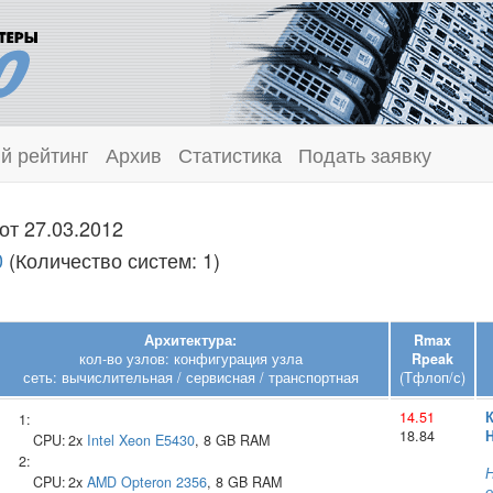
й рейтинг
Архив
Статистика
Подать заявку
от 27.03.2012
0
(Количество систем: 1)
Архитектура:
Rmax
кол-во узлов: конфигурация узла
Rpeak
сеть: вычислительная / сервисная / транспортная
(Тфлоп/с)
14.51
1:
18.84
H
CPU:
2x
Intel
Xeon E5430
, 8 GB RAM
2:
Н
CPU:
2x
AMD
Opteron 2356
, 8 GB RAM
о