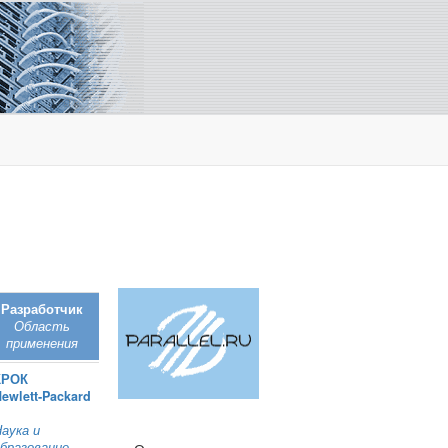
Разработчик
Область
применения
КРОК
ewlett‑Packard
аука и
бразование