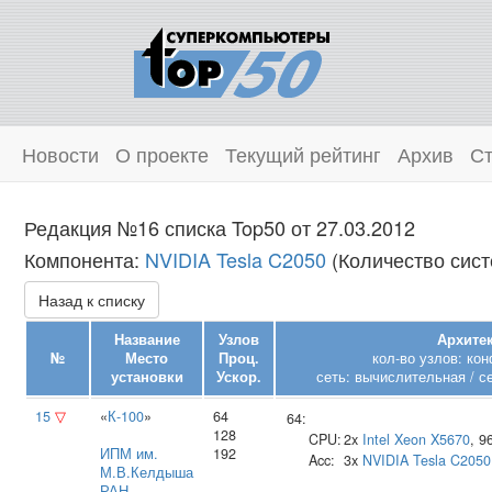
Новости
О проекте
Текущий рейтинг
Архив
Ст
Редакция №16 списка Top50 от 27.03.2012
Компонента:
NVIDIA Tesla C2050
(Количество сист
Назад к списку
Название
Узлов
Архитек
№
Место
Проц.
кол-во узлов: ко
установки
Ускор.
сеть: вычислительная / с
15
▽
«
К-100
»
64
64:
128
CPU:
2x
Intel
Xeon X5670
, 
ИПМ им.
192
Acc:
3x
NVIDIA
Tesla C2050
М.В.Келдыша
РАН
,