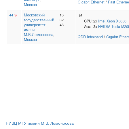
Gigabit Ethernet
/
Fast Etherne
Москва
44
▽
Московский
16
16:
государственный
32
CPU:
2x
Intel
Xeon X5650
,
университет
48
Acc:
3x
NVIDIA
Tesla M20
имени
М.В.Ломоносова
,
QDR Infiniband
/
Gigabit Ether
Москва
НИВЦ МГУ имени М.В. Ломоносова