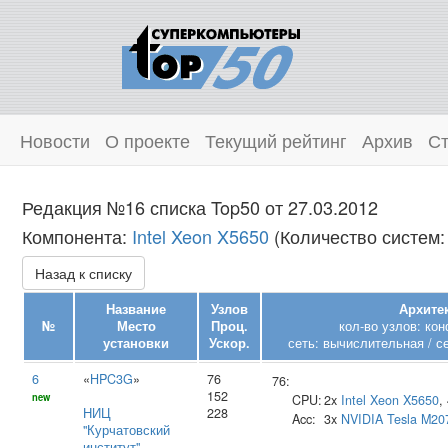
Новости
О проекте
Текущий рейтинг
Архив
Ст
Редакция №16 списка Top50 от 27.03.2012
Компонента:
Intel Xeon X5650
(Количество систем:
Назад к списку
Название
Узлов
Архитек
№
Место
Проц.
кол-во узлов: ко
установки
Ускор.
сеть: вычислительная / с
6
«
HPC3G
»
76
76:
152
new
CPU:
2x
Intel
Xeon X5650
,
НИЦ
228
Acc:
3x
NVIDIA
Tesla M20
"Курчатовский
институт"
,