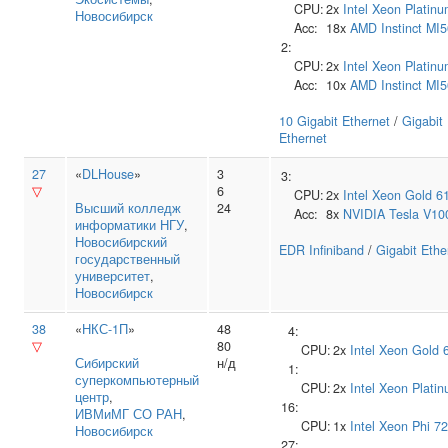
CPU:
2x
Intel
Xeon Platin
Новосибирск
Acc:
18x
AMD
Instinct MI
2:
CPU:
2x
Intel
Xeon Platinu
Acc:
10x
AMD
Instinct MI
10 Gigabit Ethernet
/
Gigabit
Ethernet
27
«
DLHouse
»
3
3:
▽
6
CPU:
2x
Intel
Xeon Gold 6
Высший колледж
24
Acc:
8x
NVIDIA
Tesla V10
информатики НГУ
,
Новосибирский
EDR Infiniband
/
Gigabit Ethe
государственный
университет
,
Новосибирск
38
«
НКС-1П
»
48
4:
▽
80
CPU:
2x
Intel
Xeon Gold 
Сибирский
н/д
1:
суперкомпьютерный
CPU:
2x
Intel
Xeon Plati
центр
,
16:
ИВМиМГ СО РАН
,
CPU:
1x
Intel
Xeon Phi 7
Новосибирск
27: