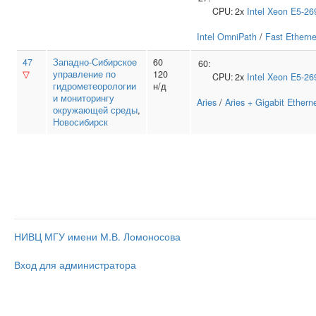
CPU:
2x
Intel
Xeon E5-26
Intel OmniPath
/
Fast Etherne
47
Западно-Сибирское
60
60:
▽
управление по
120
CPU:
2x
Intel
Xeon E5-26
гидрометеорологии
н/д
и мониторингу
Aries
/
Aries + Gigabit Ethern
окружающей среды
,
Новосибирск
НИВЦ МГУ имени М.В. Ломоносова
Вход для администратора