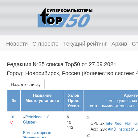
Новости
О проекте
Текущий рейтинг
Архив
Ст
Редакция №35 списка Top50 от 27.09.2021
Город: Новосибирск, Россия (Количество систем: 
Назад к списку
Название
Узлов
Архите
№
Место установки
Проц.
кол-во узлов: ко
Ускор.
сеть: вычислительная / с
10
«
PetaNode 1.2
6
2:
▽
Cluster
»
12
CPU:
2x
Intel
Xeon Platin
112
Acc:
28x
AMD
Instinct MI
Компьютерные
2:
Экосистемы
,