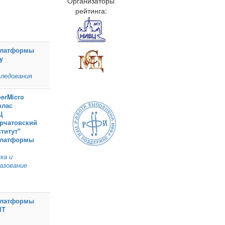
Организаторы
рейтинга:
Платформы
y
ледования
erMicro
рлас
Ц
урчатовский
титут"
Платформы
ка и
азование
Платформы
IT