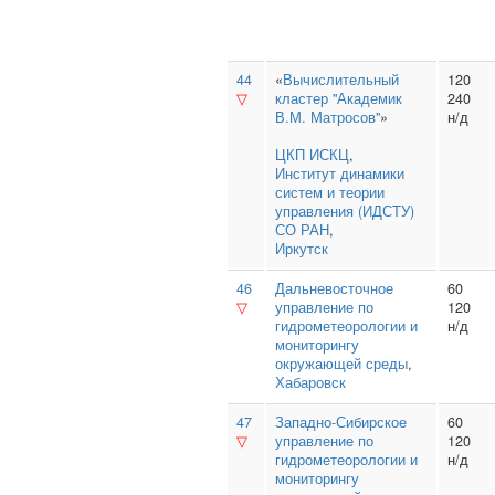
44
«
Вычислительный
120
▽
кластер "Академик
240
В.М. Матросов"
»
н/д
ЦКП ИСКЦ
,
Институт динамики
систем и теории
управления (ИДСТУ)
СО РАН
,
Иркутск
46
Дальневосточное
60
▽
управление по
120
гидрометеорологии и
н/д
мониторингу
окружающей среды
,
Хабаровск
47
Западно-Сибирское
60
▽
управление по
120
гидрометеорологии и
н/д
мониторингу