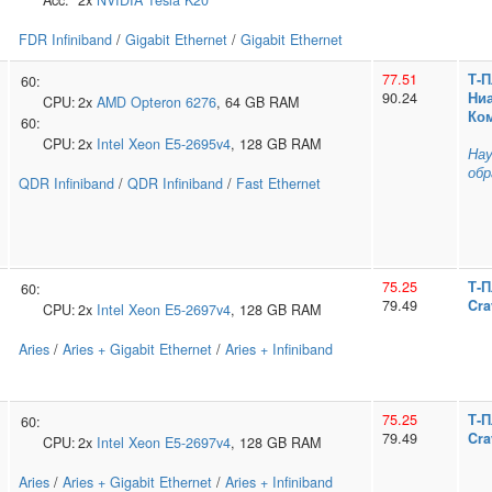
Acc:
2x
NVIDIA
Tesla K20
FDR Infiniband
/
Gigabit Ethernet
/
Gigabit Ethernet
77.51
Т‑
60:
90.24
Ниа
CPU:
2x
AMD
Opteron 6276
, 64 GB RAM
Ко
60:
CPU:
2x
Intel
Xeon E5-2695v4
, 128 GB RAM
Нау
обр
QDR Infiniband
/
QDR Infiniband
/
Fast Ethernet
75.25
Т‑
60:
79.49
Cra
CPU:
2x
Intel
Xeon E5-2697v4
, 128 GB RAM
Aries
/
Aries + Gigabit Ethernet
/
Aries + Infiniband
75.25
Т‑
60:
79.49
Cra
CPU:
2x
Intel
Xeon E5-2697v4
, 128 GB RAM
Aries
/
Aries + Gigabit Ethernet
/
Aries + Infiniband