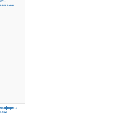
ка и
азование
Платформы
Теко