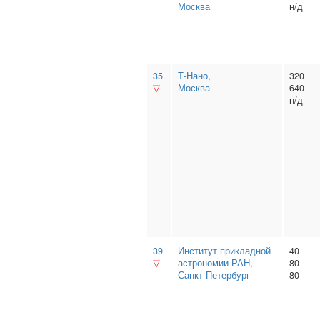
Москва
н/д
35
Т‑Нано
,
320
▽
Москва
640
н/д
39
Институт прикладной
40
▽
астрономии РАН
,
80
Санкт-Петербург
80