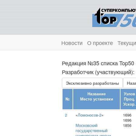
Новости
О проекте
Текущи
Редакция №35 списка Top50 
Разработчик (участвующий):
Эксклюзивно разработаны
Наза
Название
Узлов
№
Место установки
Проц.
Ускор.
2
«
Ломоносов-2
»
1696
1696
Московский
1856
государственный
университет имени