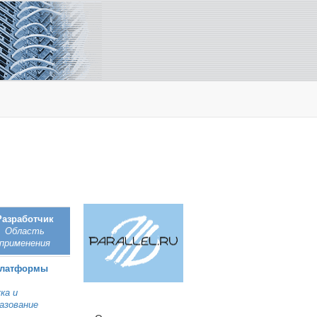
Разработчик
Область
применения
Платформы
ка и
азование