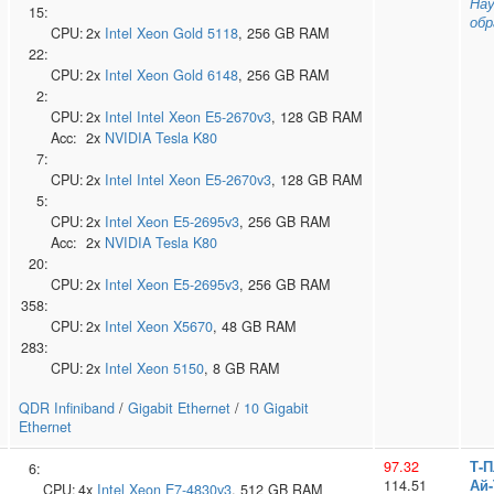
Нау
15:
обр
CPU:
2x
Intel
Xeon Gold 5118
, 256 GB RAM
22:
CPU:
2x
Intel
Xeon Gold 6148
, 256 GB RAM
2:
CPU:
2x
Intel
Intel Xeon E5-2670v3
, 128 GB RAM
Acc:
2x
NVIDIA
Tesla K80
7:
CPU:
2x
Intel
Intel Xeon E5-2670v3
, 128 GB RAM
5:
CPU:
2x
Intel
Xeon E5-2695v3
, 256 GB RAM
Acc:
2x
NVIDIA
Tesla K80
20:
CPU:
2x
Intel
Xeon E5-2695v3
, 256 GB RAM
358:
CPU:
2x
Intel
Xeon X5670
, 48 GB RAM
283:
CPU:
2x
Intel
Xeon 5150
, 8 GB RAM
QDR Infiniband
/
Gigabit Ethernet
/
10 Gigabit
Ethernet
97.32
Т‑
6:
114.51
Ай‑
CPU:
4x
Intel
Xeon E7-4830v3
, 512 GB RAM