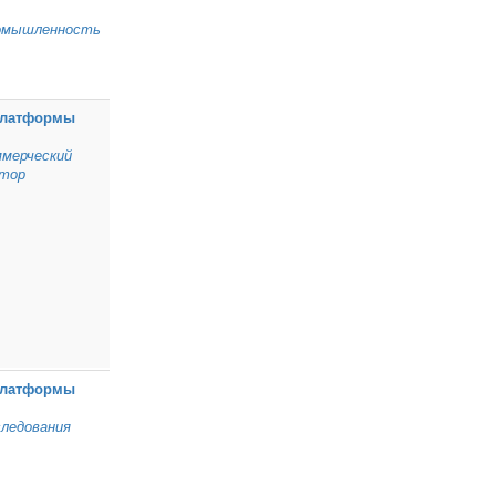
омышленность
Платформы
мерческий
ктор
Платформы
ледования