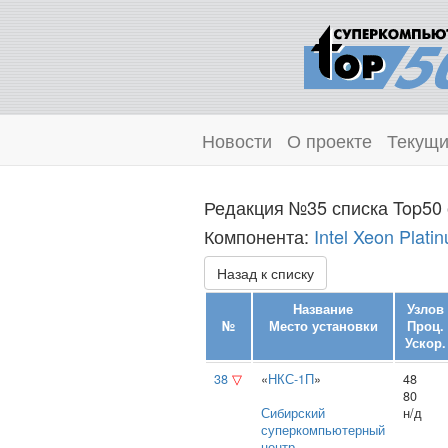
Новости
О проекте
Текущи
Редакция №35 списка Top50 
Компонента:
Intel Xeon Plati
Назад к списку
Название
Узлов
№
Место установки
Проц.
Ускор.
38
▽
«
НКС-1П
»
48
80
Сибирский
н/д
суперкомпьютерный
центр
,