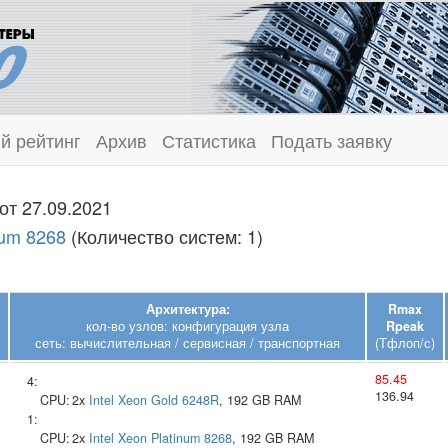
й рейтинг
Архив
Статистика
Подать заявку
от 27.09.2021
num 8268
(Количество систем: 1)
Архитектура:
Rmax
кол-во узлов: конфигурация узла
Rpeak
сеть: вычислительная / сервисная / транспортная
(Тфлоп/с)
85.45
4:
136.94
CPU:
2x
Intel
Xeon Gold 6248R
, 192 GB RAM
1:
CPU:
2x
Intel
Xeon Platinum 8268
, 192 GB RAM