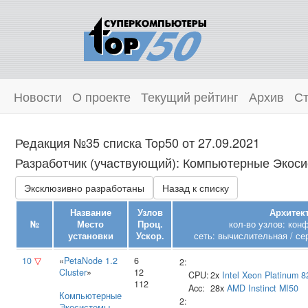
Новости
О проекте
Текущий рейтинг
Архив
Ст
Редакция №35 списка Top50 от 27.09.2021
Разработчик (участвующий): Компьютерные Экосис
Эксклюзивно разработаны
Назад к списку
Название
Узлов
Архитект
№
Место
Проц.
кол-во узлов: кон
установки
Ускор.
сеть: вычислительная / се
10
▽
«
PetaNode 1.2
6
2:
Cluster
»
12
CPU:
2x
Intel
Xeon Platinum 8
112
Acc:
28x
AMD
Instinct MI50
Компьютерные
2:
Экосистемы
,