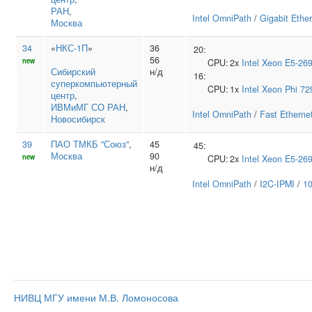
РАН
,
Intel OmniPath
/
Gigabit Ethe
Москва
34
«
НКС-1П
»
36
20:
56
new
CPU:
2x
Intel
Xeon E5-26
Сибирский
н/д
16:
суперкомпьютерный
CPU:
1x
Intel
Xeon Phi 72
центр
,
ИВМиМГ СО РАН
,
Intel OmniPath
/
Fast Etherne
Новосибирск
39
ПАО ТМКБ "Союз"
,
45
45:
Москва
90
new
CPU:
2x
Intel
Xeon E5-26
н/д
Intel OmniPath
/
I2C-IPMI
/
10
НИВЦ МГУ имени М.В. Ломоносова