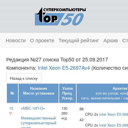
Новости
О проекте
Текущий рейтинг
Архив
Ст
Редакция №27 списка Top50 от 25.09.2017
Компонента:
Intel Xeon E5-2697Av4
(Количество си
Назад к списку
Название
Узлов
Архитек
№
Место установки
Проц.
кол-во узлов: кон
Ускор.
сеть: вычислительная / се
13
«
МВС-10П-О
»
130
88:
▽
260
CPU:
2x
Intel
Xeon E5-26
Межведомственный
н/д
42:
суперкомпьютерный
CPU:
2x
Intel
Xeon E5-26
центр
,