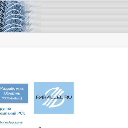
Разработчик
Область
применения
Группа
компаний РСК
Исследования