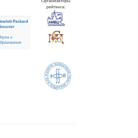
Организаторы
рейтинга:
ewlett‑Packard
Нонолет
аука и
бразование