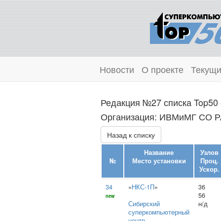
Новости
О проекте
Текущи
Редакция №27 списка Top50 
Организация: ИВМиМГ СО РА
Назад к списку
Название
Узлов
№
Место установки
Проц.
Ускор.
34
«
НКС-1П
»
36
56
new
Сибирский
н/д
суперкомпьютерный
центр
,