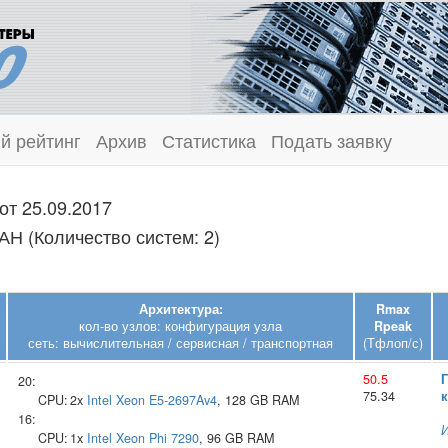
й рейтинг
Архив
Статистика
Подать заявку
от 25.09.2017
Н (Количество систем: 2)
Архитектура:
Rmax
кол-во узлов: конфигурация узла
Rpeak
сеть: вычислительная / сервисная / транспортная
(Тфлоп/с)
50.5
20:
75.34
CPU:
2x
Intel
Xeon E5-2697Av4
, 128 GB RAM
16:
CPU:
1x
Intel
Xeon Phi 7290
, 96 GB RAM