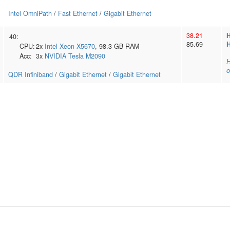
Intel OmniPath
/
Fast Ethernet
/
Gigabit Ethernet
38.21
H
40:
85.69
CPU:
2x
Intel
Xeon X5670
, 98.3 GB RAM
Acc:
3x
NVIDIA
Tesla M2090
Н
о
QDR Infiniband
/
Gigabit Ethernet
/
Gigabit Ethernet