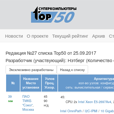
Новости
О проекте
Текущий рейтинг
Архив
Ст
Редакция №27 списка Top50 от 25.09.2017
Разработчик (участвующий): Нэтберг (Количество 
Эксклюзивно разработаны
Назад к списку
Название
Узлов
Архитектура
№
Место
Проц.
кол-во узлов: конфигу
установки
Ускор.
сеть: вычислительная / сервис
39
ПАО
45
45:
ТМКБ
90
new
CPU:
2x
Intel
Xeon E5-2697Av4
,
"Союз"
,
н/д
Москва
Intel OmniPath
/
I2C-IPMI
/
10 Gigabi