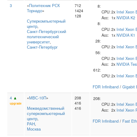
3
«
Политехник РСК
712
8:
Торнадо
»
1424
CPU:
2x
Intel
Xeon 
128
Acc:
1x
NVIDIA
K2
Суперкомпьютерный
8:
центр
,
CPU:
2x
Intel
Xeon 
Санкт‑Петербургский
Acc:
1x
NVIDIA
K1
политехнический
28:
университет
,
CPU:
2x
Intel
Xeon 
Санкт-Петербург
56:
CPU:
2x
Intel
Xeon 
Acc:
2x
NVIDIA
Tes
612:
CPU:
2x
Intel
Xeon 
FDR Infiniband
/
Gigabit 
4
▲
«
МВС-10П
»
208
208:
416
upgrade
CPU:
2x
Intel
Xeon 
Межведомственный
416
Acc:
2x
Intel
Xeon 
суперкомпьютерный
центр
,
FDR Infiniband
/
Fast Eth
РАН
,
Москва