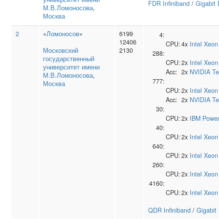
FDR Infiniband
/
Gigabit 
М.В.Ломоносова
,
Москва
2
«
Ломоносов
»
6199
4:
12406
CPU:
4x
Intel
Xeon
Московский
2130
288:
государственный
CPU:
2x
Intel
Xeon
университет имени
Acc:
2x
NVIDIA
Te
М.В.Ломоносова
,
777:
Москва
CPU:
2x
Intel
Xeon
Acc:
2x
NVIDIA
Te
30:
CPU:
2x
IBM
Power
40:
CPU:
2x
Intel
Xeon
640:
CPU:
2x
Intel
Xeon
260:
CPU:
2x
Intel
Xeon
4160:
CPU:
2x
Intel
Xeon
QDR Infiniband
/
Gigabit