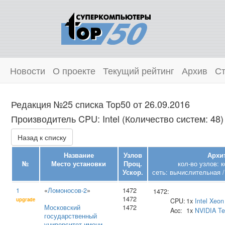
Новости
О проекте
Текущий рейтинг
Архив
Ст
Редакция №25 списка Top50 от 26.09.2016
Производитель CPU: Intel (Количество систем: 48)
Назад к списку
Название
Узлов
Архи
№
Место установки
Проц.
кол-во узлов: 
Ускор.
сеть: вычислительная /
1
«
Ломоносов-2
»
1472
1472:
1472
upgrade
CPU:
1x
Intel
Xeon
Московский
1472
Acc:
1x
NVIDIA
Te
государственный
университет имени