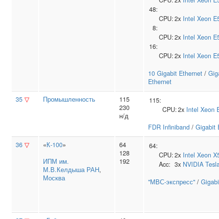
CPU:
2x
Intel
Xeon E
48:
CPU:
2x
Intel
Xeon E
8:
CPU:
2x
Intel
Xeon E
16:
CPU:
2x
Intel
Xeon E
10 Gigabit Ethernet
/
Gig
Ethernet
35
▽
Промышленность
115
115:
230
CPU:
2x
Intel
Xeon 
н/д
FDR Infiniband
/
Gigabit 
36
▽
«
К-100
»
64
64:
128
CPU:
2x
Intel
Xeon X
ИПМ им.
192
Acc:
3x
NVIDIA
Tesl
М.В.Келдыша РАН
,
Москва
"МВС-экспресс"
/
Gigabi