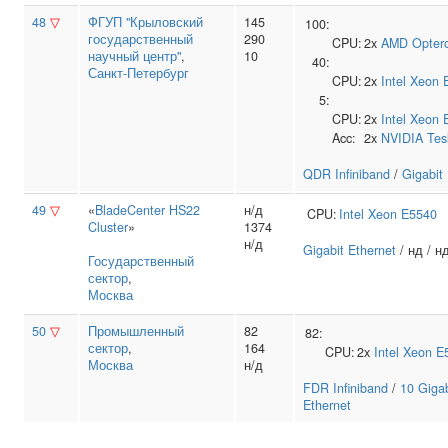
48
▽
ФГУП "Крыловский
145
100:
государственный
290
CPU:
2x
AMD
Opter
научный центр"
,
10
40:
Санкт-Петербург
CPU:
2x
Intel
Xeon 
5:
CPU:
2x
Intel
Xeon 
Acc:
2x
NVIDIA
Tes
QDR Infiniband
/
Gigabit
49
▽
«
BladeCenter HS22
н/д
CPU:
Intel
Xeon E5540
Cluster
»
1374
н/д
Gigabit Ethernet
/ нд / н
Государственный
сектор
,
Москва
50
▽
Промышленный
82
82:
сектор
,
164
CPU:
2x
Intel
Xeon E
Москва
н/д
FDR Infiniband
/
10 Gigab
Ethernet