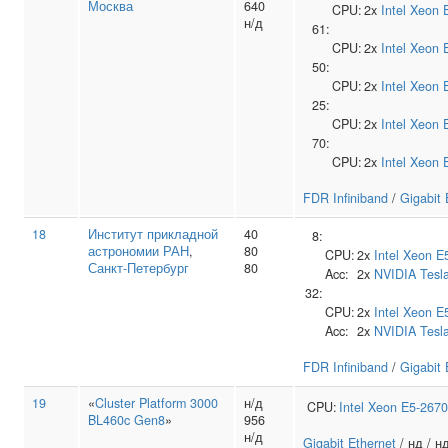
Москва
640
CPU:
2x
Intel
Xeon 
н/д
61:
CPU:
2x
Intel
Xeon 
50:
CPU:
2x
Intel
Xeon 
25:
CPU:
2x
Intel
Xeon 
70:
CPU:
2x
Intel
Xeon 
FDR Infiniband
/
Gigabit 
18
Институт прикладной
40
8:
астрономии РАН
,
80
CPU:
2x
Intel
Xeon E
Санкт-Петербург
80
Acc:
2x
NVIDIA
Tesl
32:
CPU:
2x
Intel
Xeon E
Acc:
2x
NVIDIA
Tesl
FDR Infiniband
/
Gigabit 
19
«
Cluster Platform 3000
н/д
CPU:
Intel
Xeon E5-2670
BL460c Gen8
»
956
н/д
Gigabit Ethernet
/ нд / н