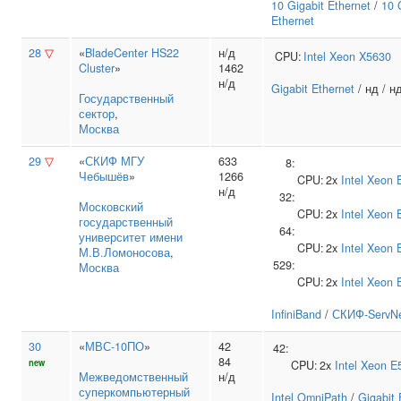
10 Gigabit Ethernet
/
10 
Ethernet
28
▽
«
BladeCenter HS22
н/д
CPU:
Intel
Xeon X5630
Cluster
»
1462
н/д
Gigabit Ethernet
/ нд / н
Государственный
сектор
,
Москва
29
▽
«
СКИФ МГУ
633
8:
Чебышёв
»
1266
CPU:
2x
Intel
Xeon 
н/д
32:
Московский
CPU:
2x
Intel
Xeon 
государственный
64:
университет имени
CPU:
2x
Intel
Xeon 
М.В.Ломоносова
,
529:
Москва
CPU:
2x
Intel
Xeon 
InfiniBand
/
СКИФ-ServNe
30
«
МВС-10ПО
»
42
42:
84
new
CPU:
2x
Intel
Xeon E
Межведомственный
н/д
суперкомпьютерный
Intel OmniPath
/
Gigabit 