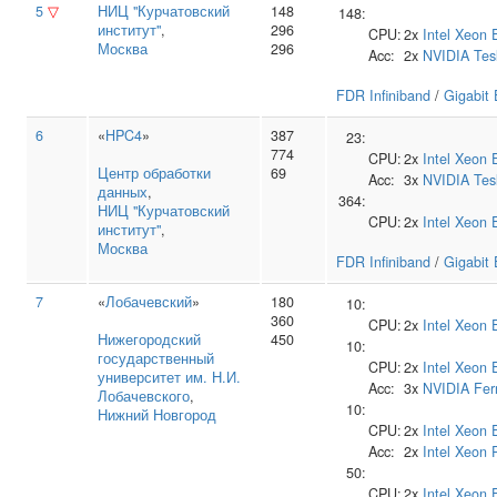
5
▽
НИЦ "Курчатовский
148
148:
институт"
,
296
CPU:
2x
Intel
Xeon 
Москва
296
Acc:
2x
NVIDIA
Tes
FDR Infiniband
/
Gigabit 
6
«
HPC4
»
387
23:
774
CPU:
2x
Intel
Xeon 
Центр обработки
69
Acc:
3x
NVIDIA
Tes
данных
,
364:
НИЦ "Курчатовский
CPU:
2x
Intel
Xeon 
институт"
,
Москва
FDR Infiniband
/
Gigabit 
7
«
Лобачевский
»
180
10:
360
CPU:
2x
Intel
Xeon 
Нижегородский
450
10:
государственный
CPU:
2x
Intel
Xeon 
университет им. Н.И.
Acc:
3x
NVIDIA
Fer
Лобачевского
,
10:
Нижний Новгород
CPU:
2x
Intel
Xeon 
Acc:
2x
Intel
Xeon 
50:
CPU:
2x
Intel
Xeon 