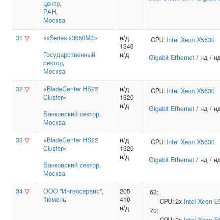
центр
,
РАН
,
Москва
31
▽
«
xSeries x3650M3
»
н/д
CPU:
Intel
Xeon X5630
1346
Государственный
н/д
Gigabit Ethernet
/ нд / н
сектор
,
Москва
32
▽
«
BladeCenter HS22
н/д
CPU:
Intel
Xeon X5630
Cluster
»
1320
н/д
Gigabit Ethernet
/ нд / н
Банковский сектор
,
Москва
33
▽
«
BladeCenter HS22
н/д
CPU:
Intel
Xeon X5630
Cluster
»
1320
н/д
Gigabit Ethernet
/ нд / н
Банковский сектор
,
Москва
34
▽
ООО "Ингеосервис"
,
205
63:
Тюмень
410
CPU:
2x
Intel
Xeon E
н/д
70: