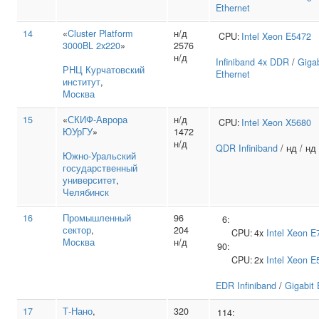
Ethernet
14
«
Cluster Platform
н/д
CPU:
Intel
Xeon E5472
3000BL 2x220
»
2576
н/д
Infiniband 4x DDR
/
Gigab
РНЦ Курчатовский
Ethernet
институт
,
Москва
15
«
СКИФ-Аврора
н/д
CPU:
Intel
Xeon X5680
ЮУрГУ
»
1472
н/д
QDR Infiniband
/ нд / нд
Южно‑Уральский
государственный
университет
,
Челябинск
16
Промышленный
96
6:
сектор
,
204
CPU:
4x
Intel
Xeon E
Москва
н/д
90:
CPU:
2x
Intel
Xeon E
EDR Infiniband
/
Gigabit 
17
Т‑Нано
,
320
114: