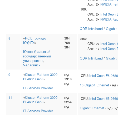
Acc:
2x
NVIDIA
Fer
100:
CPU:
2x
Intel
Xeon 
Acc:
3x
NVIDIA
Kep
QDR Infiniband
/
Gigabit
8
«
РСК Торнадо
384
384:
ЮУрГУ
»
768
CPU:
2x
Intel
Xeon 
384
Acc:
1x
Intel
Xeon 
Южно‑Уральский
государственный
QDR Infiniband
/
Gigabit
университет
,
Челябинск
9
«
Cluster Platform 3000
н/д
CPU:
Intel
Xeon E5-2680
BL460c Gen8
»
1318
н/д
10 Gigabit Ethernet
/ нд 
IT Services Provider
11
«
Cluster Platform 3000
н/д
CPU:
Intel
Xeon E5-2660
BL460c Gen8
»
2254
н/д
Gigabit Ethernet
/ нд / н
IT Services Provider