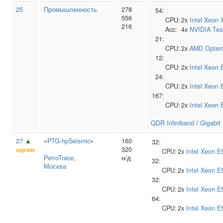
25
Промышленность
278
54:
556
CPU:
2x
Intel
Xeon 
216
Acc:
4x
NVIDIA
Tes
21:
CPU:
2x
AMD
Opter
12:
CPU:
2x
Intel
Xeon 
24:
CPU:
2x
Intel
Xeon 
167:
CPU:
2x
Intel
Xeon 
QDR Infiniband
/
Gigabit
27
▲
«
PTG-hpSeismic
»
160
32:
320
upgrade
CPU:
2x
Intel
Xeon E
PetroTrace
,
н/д
32:
Москва
CPU:
2x
Intel
Xeon E
32:
CPU:
2x
Intel
Xeon E
64:
CPU:
2x
Intel
Xeon E