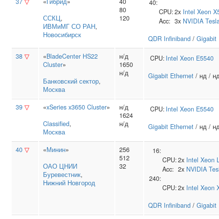
37
▽
«
Гибрид
»
40
40:
80
CPU:
2x
Intel
Xeon X
ССКЦ
,
120
Acc:
3x
NVIDIA
Tesl
ИВМиМГ СО РАН
,
Новосибирск
QDR Infiniband
/
Gigabit
38
▽
«
BladeCenter HS22
н/д
CPU:
Intel
Xeon E5540
Cluster
»
1650
н/д
Gigabit Ethernet
/ нд / н
Банковский сектор
,
Москва
39
▽
«
xSeries x3650 Cluster
»
н/д
CPU:
Intel
Xeon E5540
1624
Classified
,
н/д
Gigabit Ethernet
/ нд / н
Москва
40
▽
«
Минин
»
256
16:
512
CPU:
2x
Intel
Xeon 
ОАО ЦНИИ
32
Acc:
2x
NVIDIA
Tes
Буревестник
,
240:
Нижний Новгород
CPU:
2x
Intel
Xeon 
QDR Infiniband
/
Gigabit