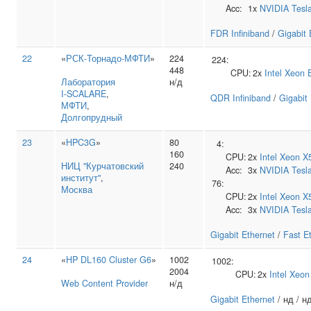
Acc:
1x
NVIDIA
Tesl
FDR Infiniband
/
Gigabit 
22
«
РСК-Торнадо-МФТИ
»
224
224:
448
CPU:
2x
Intel
Xeon 
Лаборатория
н/д
I‑SCALARE
,
QDR Infiniband
/
Gigabit
МФТИ
,
Долгопрудный
23
«
HPC3G
»
80
4:
160
CPU:
2x
Intel
Xeon X
НИЦ "Курчатовский
240
Acc:
3x
NVIDIA
Tesl
институт"
,
76:
Москва
CPU:
2x
Intel
Xeon X
Acc:
3x
NVIDIA
Tesl
Gigabit Ethernet
/
Fast E
24
«
HP DL160 Cluster G6
»
1002
1002:
2004
CPU:
2x
Intel
Xeon
Web Content Provider
н/д
Gigabit Ethernet
/ нд / н