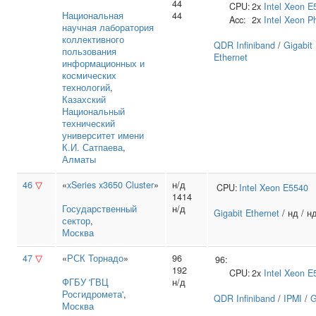
44
CPU:
2x
Intel
Xeon E
Национальная
44
Acc:
2x
Intel
Xeon P
научная лаборатория
коллективного
QDR Infiniband
/
Gigabit
пользования
Ethernet
информационных и
космических
технологий
,
Казахский
Национальный
технический
университет имени
К.И. Сатпаева
,
Алматы
46
▽
«
xSeries x3650 Cluster
»
н/д
CPU:
Intel
Xeon E5540
1414
Государственный
н/д
Gigabit Ethernet
/ нд / н
сектор
,
Москва
47
▽
«
РСК Торнадо
»
96
96:
192
CPU:
2x
Intel
Xeon E
ФГБУ 'ГВЦ
н/д
Росгидромета'
,
QDR Infiniband
/
IPMI
/
G
Москва