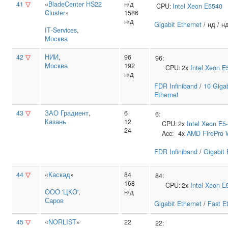
41
▽
«
BladeCenter HS22
н/д
CPU:
Intel
Xeon E5540
Cluster
»
1586
н/д
Gigabit Ethernet
/ нд / н
IT‑Services
,
Москва
42
▽
НИИ
,
96
96:
Москва
192
CPU:
2x
Intel
Xeon E
н/д
FDR Infiniband
/
10 Gigab
Ethernet
43
▽
ЗАО Градиент
,
6
6:
Казань
12
CPU:
2x
Intel
Xeon E5
24
Acc:
4x
AMD
FirePro
FDR Infiniband
/
Gigabit 
44
▽
«
Каскад
»
84
84:
168
CPU:
2x
Intel
Xeon E
ООО 'ЦКО'
,
н/д
Саров
Gigabit Ethernet
/
Fast E
45
▽
«
NORLIST
»
22
22: