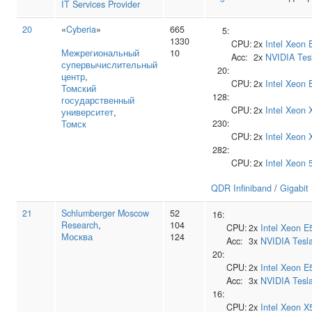
IT Services Provider
20
«
Cyberia
»
665
5:
1330
CPU:
2x
Intel
Xeon 
Межрегиональный
10
Acc:
2x
NVIDIA
Tes
супервычислительный
20:
центр
,
CPU:
2x
Intel
Xeon 
Томский
128:
государственный
CPU:
2x
Intel
Xeon 
университет
,
230:
Томск
CPU:
2x
Intel
Xeon 
282:
CPU:
2x
Intel
Xeon 
QDR Infiniband
/
Gigabit
21
Schlumberger Moscow
52
16:
Research
,
104
CPU:
2x
Intel
Xeon E
Москва
124
Acc:
3x
NVIDIA
Tesl
20:
CPU:
2x
Intel
Xeon E
Acc:
3x
NVIDIA
Tesl
16:
CPU:
2x
Intel
Xeon X