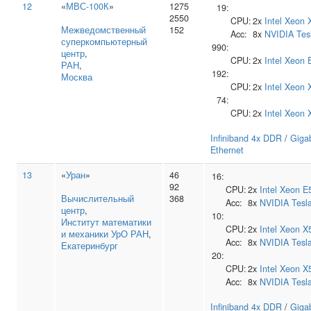
12
«
МВС-100К
»
1275
19:
2550
CPU:
2x
Intel
Xeon 
Межведомственный
152
Acc:
8x
NVIDIA
Tes
суперкомпьютерный
990:
центр
,
CPU:
2x
Intel
Xeon 
РАН
,
192:
Москва
CPU:
2x
Intel
Xeon 
74:
CPU:
2x
Intel
Xeon 
Infiniband 4x DDR
/
Gigab
Ethernet
13
«
Уран
»
46
16:
92
CPU:
2x
Intel
Xeon E
Вычислительный
368
Acc:
8x
NVIDIA
Tesl
центр
,
10:
Институт математики
CPU:
2x
Intel
Xeon X
и механики УрО РАН
,
Acc:
8x
NVIDIA
Tesl
Екатеринбург
20:
CPU:
2x
Intel
Xeon X
Acc:
8x
NVIDIA
Tesl
Infiniband 4x DDR
/
Gigab