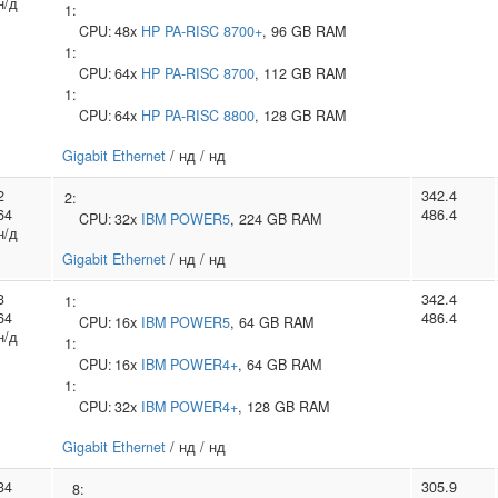
н/д
1:
CPU:
48x
HP
PA-RISC 8700+
, 96 GB RAM
1:
CPU:
64x
HP
PA-RISC 8700
, 112 GB RAM
1:
CPU:
64x
HP
PA-RISC 8800
, 128 GB RAM
Gigabit Ethernet
/ нд / нд
2
342.4
2:
64
486.4
CPU:
32x
IBM
POWER5
, 224 GB RAM
н/д
Gigabit Ethernet
/ нд / нд
3
342.4
1:
64
486.4
CPU:
16x
IBM
POWER5
, 64 GB RAM
н/д
1:
CPU:
16x
IBM
POWER4+
, 64 GB RAM
1:
CPU:
32x
IBM
POWER4+
, 128 GB RAM
Gigabit Ethernet
/ нд / нд
34
305.9
8: