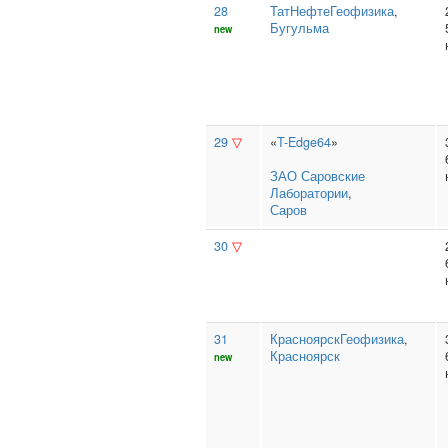
28
ТатНефтеГеофизика
,
Бугульма
new
29
▽
«
T-Edge64
»
ЗАО Саровские
Лаборатории
,
Саров
30
▽
31
КрасноярскГеофизика
,
Красноярск
new