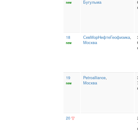
Бугульма
new
18
СевМорНефтеГеофизика
,
Москва
new
19
Petroalliance
,
Москва
new
20
▽