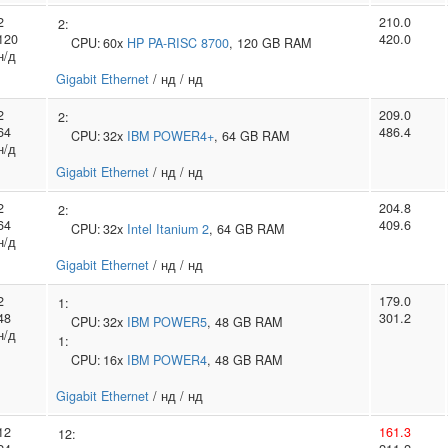
2
210.0
2:
120
420.0
CPU:
60x
HP
PA-RISC 8700
, 120 GB RAM
н/д
Gigabit Ethernet
/ нд / нд
2
209.0
2:
64
486.4
CPU:
32x
IBM
POWER4+
, 64 GB RAM
н/д
Gigabit Ethernet
/ нд / нд
2
204.8
2:
64
409.6
CPU:
32x
Intel
Itanium 2
, 64 GB RAM
н/д
Gigabit Ethernet
/ нд / нд
2
179.0
1:
48
301.2
CPU:
32x
IBM
POWER5
, 48 GB RAM
н/д
1:
CPU:
16x
IBM
POWER4
, 48 GB RAM
Gigabit Ethernet
/ нд / нд
12
161.3
12: