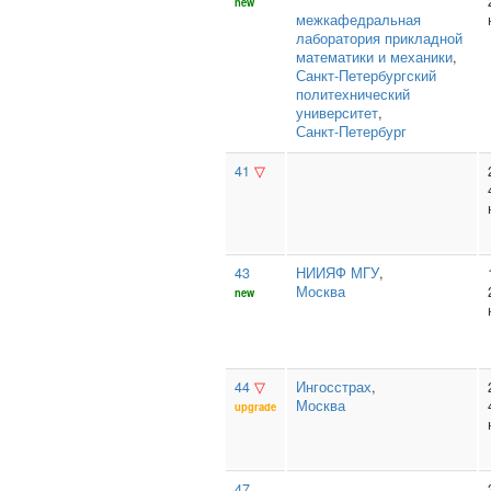
new
межкафедральная
лаборатория прикладной
математики и механики
,
Санкт‑Петербургский
политехнический
университет
,
Санкт-Петербург
41
▽
43
НИИЯФ МГУ
,
Москва
new
44
▽
Ингосстрах
,
Москва
upgrade
47