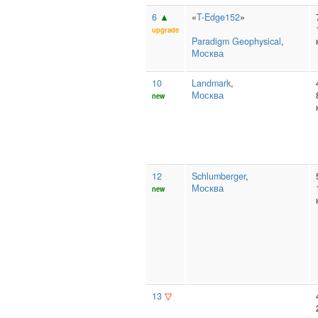
6
▲
«
T-Edge152
»
upgrade
Paradigm Geophysical
,
Москва
10
Landmark
,
Москва
new
12
Schlumberger
,
Москва
new
13
▽