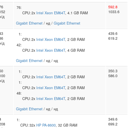
76
592.8
76:
152
1033.6
CPU:
2x
Intel
Xeon EM64T
, 4.1 GB RAM
н/д
Gigabit Ethernet
/ нд /
Gigabit Ethernet
43
439.6
1:
86
619.2
CPU:
2x
Intel
Xeon EM64T
, 2 GB RAM
н/д
42:
CPU:
2x
Intel
Xeon EM64T
, 4 GB RAM
Gigabit Ethernet
/ нд / нд
50
350.3
1:
100
586.0
CPU:
2x
Intel
Xeon EM64T
, 2 GB RAM
н/д
1:
CPU:
2x
Intel
Xeon EM64T
, 2 GB RAM
48:
CPU:
2x
Intel
Xeon EM64T
, 2 GB RAM
Gigabit Ethernet
/ нд / нд
4
349.6
1:
208
699.2
CPU:
32x
HP
PA-8600
, 32 GB RAM