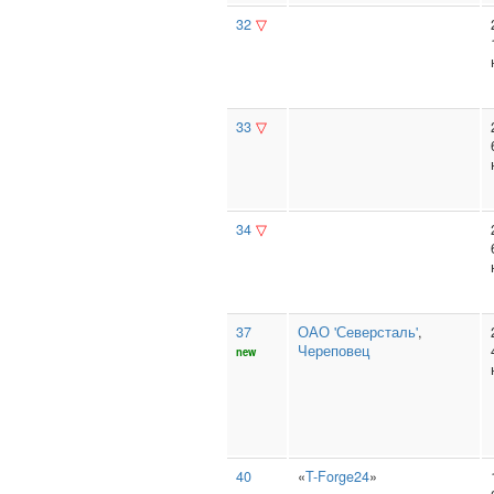
32
▽
33
▽
34
▽
37
ОАО 'Северсталь'
,
Череповец
new
40
«
T-Forge24
»