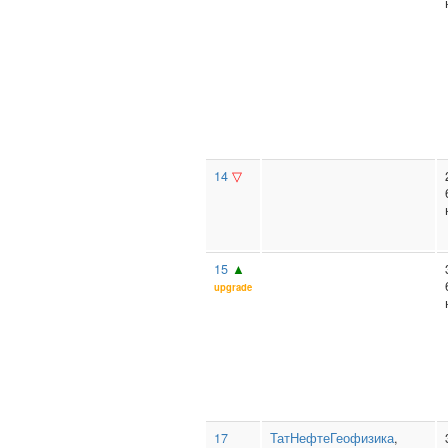
14
▽
15
▲
upgrade
17
ТатНефтеГеофизика
,