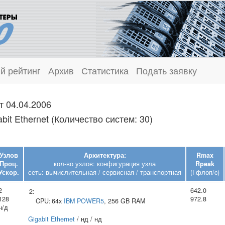
й рейтинг
Архив
Статистика
Подать заявку
т 04.04.2006
it Ethernet (Количество систем: 30)
Узлов
Архитектура:
Rmax
Проц.
кол-во узлов: конфигурация узла
Rpeak
Ускор.
сеть: вычислительная / сервисная / транспортная
(Гфлоп/c)
2
642.0
2:
128
972.8
CPU:
64x
IBM
POWER5
, 256 GB RAM
н/д
Gigabit Ethernet
/ нд / нд