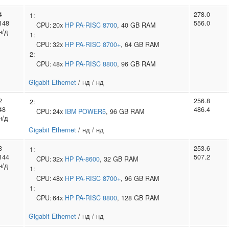
4
278.0
1:
148
556.0
CPU:
20x
HP
PA-RISC 8700
, 40 GB RAM
н/д
1:
CPU:
32x
HP
PA-RISC 8700+
, 64 GB RAM
2:
CPU:
48x
HP
PA-RISC 8800
, 96 GB RAM
Gigabit Ethernet
/ нд / нд
2
256.8
2:
48
486.4
CPU:
24x
IBM
POWER5
, 96 GB RAM
н/д
Gigabit Ethernet
/ нд / нд
3
253.6
1:
144
507.2
CPU:
32x
HP
PA-8600
, 32 GB RAM
н/д
1:
CPU:
48x
HP
PA-RISC 8700+
, 96 GB RAM
1:
CPU:
64x
HP
PA-RISC 8800
, 128 GB RAM
Gigabit Ethernet
/ нд / нд