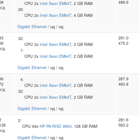
68
489.6
CPU:
2x
Intel
Xeon EM64T
, 2 GB RAM
н/д
26:
CPU:
2x
Intel
Xeon EM64T
, 4 GB RAM
Gigabit Ethernet
/ нд / нд
33
291.0
32:
66
475.2
CPU:
2x
Intel
Xeon EM64T
, 3 GB RAM
н/д
1:
CPU:
2x
Intel
Xeon EM64T
, 2 GB RAM
Gigabit Ethernet
/ нд / нд
36
287.9
4:
72
460.8
CPU:
2x
Intel
Xeon EM64T
, 2 GB RAM
н/д
32:
CPU:
2x
Intel
Xeon EM64T
, 2 GB RAM
Gigabit Ethernet
/ нд / нд
2
281.6
2:
128
563.2
CPU:
64x
HP
PA-RISC 8900
, 128 GB RAM
н/д
Gigabit Ethernet
/ нд / нд