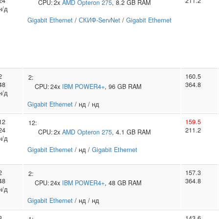
24
211.2
CPU:
2x
AMD
Opteron 275
, 8.2 GB RAM
н/д
Gigabit Ethernet
/
СКИФ-ServNet
/
Gigabit Ethernet
2
160.5
2:
48
364.8
CPU:
24x
IBM
POWER4+
, 96 GB RAM
н/д
Gigabit Ethernet
/ нд / нд
12
159.5
12:
24
211.2
CPU:
2x
AMD
Opteron 275
, 4.1 GB RAM
н/д
Gigabit Ethernet
/ нд /
Gigabit Ethernet
2
157.3
2:
48
364.8
CPU:
24x
IBM
POWER4+
, 48 GB RAM
н/д
Gigabit Ethernet
/ нд / нд
3
143.6