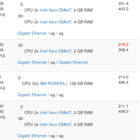
28
251.9
2:
56
403.2
CPU:
2x
Intel
Xeon EM64T
, 2 GB RAM
н/д
26:
CPU:
2x
Intel
Xeon EM64T
, 4 GB RAM
Gigabit Ethernet
/ нд / нд
32
219.2
32:
64
358.4
CPU:
2x
Intel
Xeon EM64T
, 2 GB RAM
н/д
Gigabit Ethernet
/ нд /
Gigabit Ethernet
2
214.0
2:
64
486.4
CPU:
32x
IBM
POWER4+
, 128 GB RAM
н/д
Gigabit Ethernet
/ нд / нд
30
211.1
2:
60
408.0
CPU:
2x
Intel
Xeon EM64T
, 2 GB RAM
н/д
28:
CPU:
2x
Intel
Xeon EM64T
, 4 GB RAM
Gigabit Ethernet
/ нд / нд