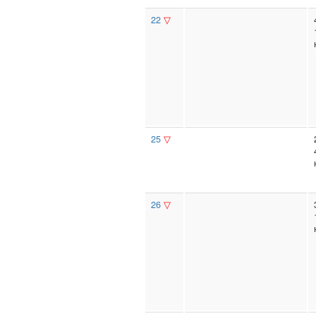
22
▽
25
▽
26
▽